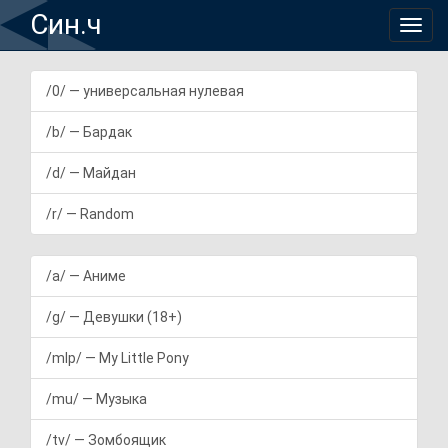
Син.ч
/0/ — универсальная нулевая
/b/ — Бардак
/d/ — Майдан
/r/ — Random
/a/ — Аниме
/g/ — Девушки (18+)
/mlp/ — My Little Pony
/mu/ — Музыка
/tv/ — Зомбоящик