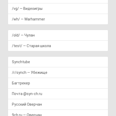
/vg/ — Видеоигры
/wh/ — Warhammer
/old/ — Чулан
/test/ — Старая школа
Synchtube
/r/synch — Убежище
Багтрекер
Почта @syn-ch.ru
Русский Оверчан
9ch.ru — Оверчан