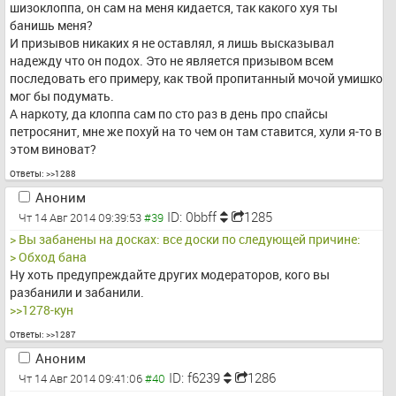
шизоклоппа, он сам на меня кидается, так какого хуя ты 
банишь меня?
И призывов никаких я не оставлял, я лишь высказывал 
надежду что он подох. Это не является призывом всем 
последовать его примеру, как твой пропитанный мочой умишко 
мог бы подумать.
А наркоту, да клоппа сам по сто раз в день про спайсы 
петросянит, мне же похуй на то чем он там ставится, хули я-то в 
этом виноват?
Ответы:
>>1288
Аноним
ID: 0bbff
1285
Чт 14 Авг 2014 09:39:53
> Вы забанены на досках: все доски по следующей причине:
> Обход бана
Ну хоть предупреждайте других модераторов, кого вы 
разбанили и забанили.
>>1278-кун
Ответы:
>>1287
Аноним
ID: f6239
1286
Чт 14 Авг 2014 09:41:06