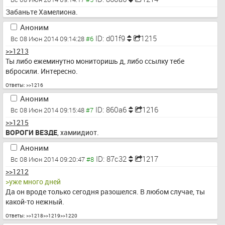
Забаньте Хамелиона.
Аноним
ID: d01f9
1215
Вс 08 Июн 2014 09:14:28
>>1213
Ты либо ежеминутно мониторишь д, либо ссылку тебе 
вбросили. Интересно.
Ответы:
>>1216
Аноним
ID: 860a6
1216
Вс 08 Июн 2014 09:15:48
>>1215
ВОРОГИ ВЕЗДЕ
, хамиидиот.
Аноним
ID: 87c32
1217
Вс 08 Июн 2014 09:20:47
>>1212
>уже много дней
Да он вроде только сегодня разошелся. В любом случае, ты 
какой-то нежный.
Ответы:
>>1218
>>1219
>>1220