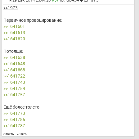
Пн 29 Дек 2014 23:44:20
>>1973
Первичное провоцирование:
>>1641601
>>1641613
>>1641620
Потолще:
>>1641638
>>1641648
>>1641668
>>1641722
>>1641743
>>1641754
>>1641757
Ещё более толсто:
>>1641773
>>1641785
>>1641787
>>1641804
Ответы:
>>1976
>>1641806