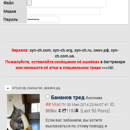
Файл
Медиа
Пароль
Зеркала:
syn-ch.com
,
syn-ch.org
,
syn-ch.ru
,
синч.рф
,
syn-
ch.com.ua
.
Пожалуйста, оставляйте сообщения об ошибках
в багтрекере
или напишите об этом в специальном треде
>>>/d/
.
Toggle
670,62 КБ, 2340x4160 ,
dp9sblX.jpg
Бананов тред
Аноним
## Mod
ID:
Пт 30 Мая 2014 23:44:07
869bc
1193
[Last 50 Posts]
Если вас забанили, вы хотите 
высказаться по этому поводу, и 