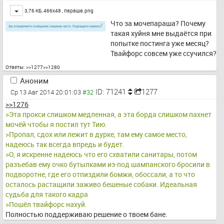
Toggle
3,76 КБ, 466x48 ,
параша.png
Что за мочепараша? Почему 
такая хуйня мне выдаётся при 
попытке постинга уже месяц?
Твайфорс совсем уже ссучился?
Ответы:
>>1277
>>1280
Аноним
ID: 71241
1277
Ср 13 Авг 2014 20:01:03
>>1276
>Эта прокси слишком медленная, а эта борда слишком пахнет 
мочёй чтобы я постил тут Тию.
>Пропал, сдох или лежит в дурке, там ему самое место, 
надеюсь так всегда впредь и будет.
>О, я искренне надеюсь что его схватили санитары, потом 
разъебав ему очко бутылками из-под шампанского бросили в 
подворотне, где его отпиздили бомжи, обоссали, а то что 
осталось растащили заживо бешеные собаки. Идеальная 
судьба для такого кадра
>Пошёл твайфорс нахуй.
Полностью поддерживаю решение о твоем бане.