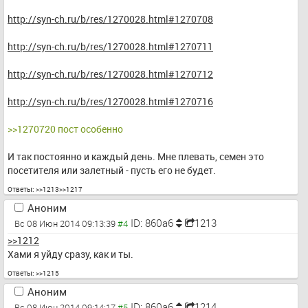
http://syn-ch.ru/b/res/1270028.html#1270708
http://syn-ch.ru/b/res/1270028.html#1270711
http://syn-ch.ru/b/res/1270028.html#1270712
http://syn-ch.ru/b/res/1270028.html#1270716
>>1270720 пост особенно
И так постоянно и каждый день. Мне плевать, семен это 
посетителя или залетный - пусть его не будет.
Ответы:
>>1213
>>1217
Аноним
ID: 860a6
1213
Вс 08 Июн 2014 09:13:39
>>1212
Хами я уйду сразу, как и ты.
Ответы:
>>1215
Аноним
ID: 860a6
1214
Вс 08 Июн 2014 09:14:17