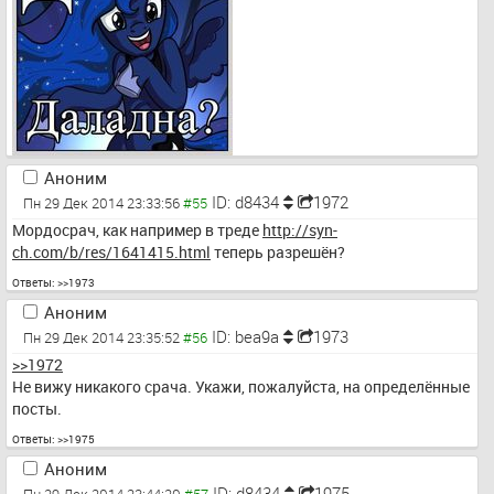
Аноним
ID: d8434
1972
Пн 29 Дек 2014 23:33:56
Мордосрач, как например в треде 
http://syn-
ch.com/b/res/1641415.html
 теперь разрешён?
Ответы:
>>1973
Аноним
ID: bea9a
1973
Пн 29 Дек 2014 23:35:52
>>1972
Не вижу никакого срача. Укажи, пожалуйста, на определённые 
посты.
Ответы:
>>1975
Аноним
ID: d8434
1975