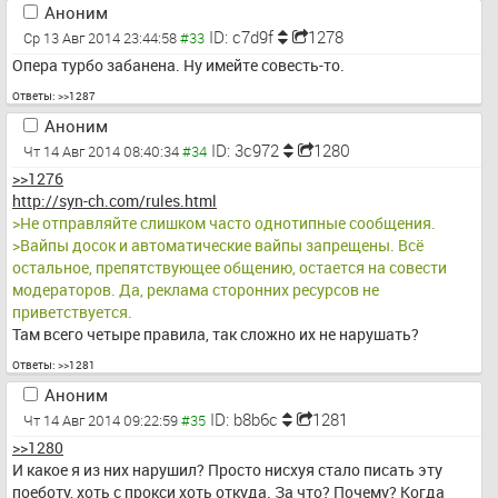
Аноним
ID: c7d9f
1278
Ср 13 Авг 2014 23:44:58
Опера турбо забанена. Ну имейте совесть-то.
Ответы:
>>1287
Аноним
ID: 3c972
1280
Чт 14 Авг 2014 08:40:34
>>1276
http://syn-ch.com/rules.html
>Не отправляйте слишком часто однотипные сообщения.
>Вайпы досок и автоматические вайпы запрещены. Всё 
остальное, препятствующее общению, остается на совести 
модераторов. Да, реклама сторонних ресурсов не 
приветствуется.
Там всего четыре правила, так сложно их не нарушать?
Ответы:
>>1281
Аноним
ID: b8b6c
1281
Чт 14 Авг 2014 09:22:59
>>1280
И какое я из них нарушил? Просто нисхуя стало писать эту 
поеботу, хоть с прокси хоть откуда. За что? Почему? Когда 