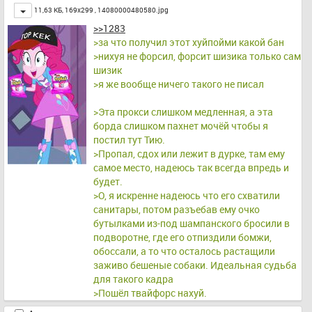
Toggle
11,63 КБ, 169x299 ,
14080000480580.jpg
>>1283
>за что получил этот хуйпойми какой бан
>нихуя не форсил, форсит шизика только сам 
шизик
>я же вообще ничего такого не писал
>Эта прокси слишком медленная, а эта 
борда слишком пахнет мочёй чтобы я 
постил тут Тию.
>Пропал, сдох или лежит в дурке, там ему 
самое место, надеюсь так всегда впредь и 
будет.
>О, я искренне надеюсь что его схватили 
санитары, потом разъебав ему очко 
бутылками из-под шампанского бросили в 
подворотне, где его отпиздили бомжи, 
обоссали, а то что осталось растащили 
заживо бешеные собаки. Идеальная судьба 
для такого кадра
>Пошёл твайфорс нахуй.