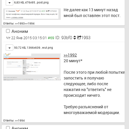
Toggle
6,83 КБ, 476x95 ,
post.png
Не далее как 13 минут назад 
мной был оставлен этот пост.
Ответы:
>>1993
>>1994
Аноним
ID: 93bf0
1993
Чт 22 Янв 2015 03:15:01
Toggle
50,72 КБ, 1366x639 ,
wut.png
>>1992
20 минут*
После этого при любой попытке 
запостить я получаю 
следующее, либо после 
нажатия на "ответить" не 
происходит ничего.
Требую разъяснений от 
многоуважаемой модерации.
Ответы:
>>1994
Аноним