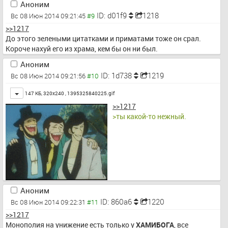
Аноним
ID: d01f9
1218
Вс 08 Июн 2014 09:21:45
>>1217
До этого зелеными цитатками и приматами тоже он срал. 
Короче нахуй его из храма, кем бы он ни был.
Аноним
ID: 1d738
1219
Вс 08 Июн 2014 09:21:56
Toggle
147 КБ, 320x240 ,
1395325840225.gif
>>1217
>ты какой-то нежный.
Аноним
ID: 860a6
1220
Вс 08 Июн 2014 09:22:31
>>1217
Монополия на унижение есть только у 
ХАМИБОГА
, все 