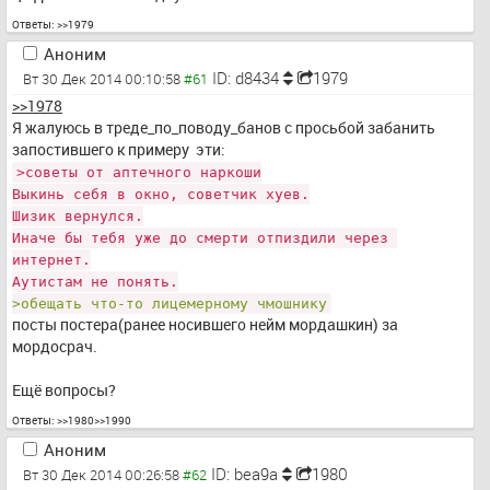
Ответы:
>>1979
Аноним
ID: d8434
1979
Вт 30 Дек 2014 00:10:58
>>1978
Я жалуюсь в треде_по_поводу_банов с просьбой забанить 
запостившего к примеру  эти:
>советы от аптечного наркоши
Выкинь себя в окно, советчик хуев.
Шизик вернулся.
Иначе бы тебя уже до смерти отпиздили через 
интернет.
Аутистам не понять.
>обещать что-то лицемерному чмошнику
посты постера(ранее носившего нейм мордашкин) за 
мордосрач.
Ещё вопросы?
Ответы:
>>1980
>>1990
Аноним
ID: bea9a
1980
Вт 30 Дек 2014 00:26:58