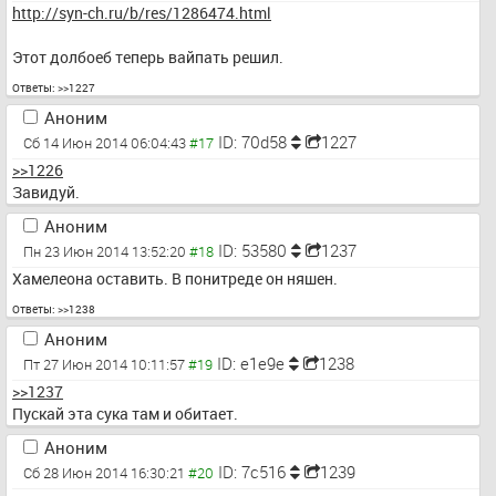
http://syn-ch.ru/b/res/1286474.html
Этот долбоеб теперь вайпать решил.
Ответы:
>>1227
Аноним
ID: 70d58
1227
Сб 14 Июн 2014 06:04:43
>>1226
Завидуй.
Аноним
ID: 53580
1237
Пн 23 Июн 2014 13:52:20
Хамелеона оставить. В понитреде он няшен.
Ответы:
>>1238
Аноним
ID: e1e9e
1238
Пт 27 Июн 2014 10:11:57
>>1237
Пускай эта сука там и обитает.
Аноним
ID: 7c516
1239
Сб 28 Июн 2014 16:30:21