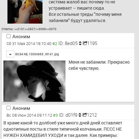
система жалоб вас почему-то не 
устраивает – пишите сюда.
Все остальные треды "почему меня 
забанили" будут удаляться.
Ответы:
>>2101
>>2827
>>3069
>>3070
Аноним
ID: 8ed05
1195
Сб 31 Мая 2014 18:10:40
Toggle
80,94 КБ, 1000x665 ,
kt141.jpg
Меня не забанили. Прекрасно 
себя чувствую.
Аноним
ID: d01f9
1212
Вс 08 Июн 2014 09:11:12
В храме какой-то долбоеб уже много дней дней оставляет 
однотипные посты в стиле типичной колчаньки. ПССС НЕ 
НУЖЕН ХАМИДЕБИЛ УХОДИ и так далее. Как примеры: