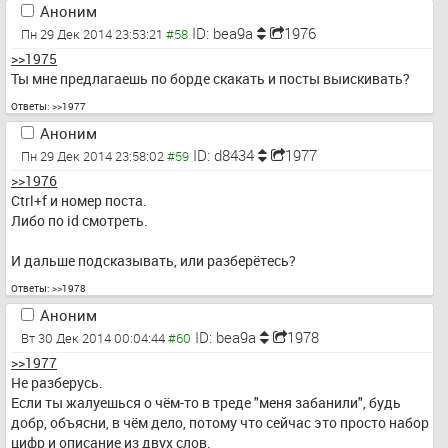
Аноним
>>1641822
ID: bea9a
1976
Пн 29 Дек 2014 23:53:21
>>1641826
>>1641838
>>1975
>>1641845
Ты мне предлагаешь по борде скакать и посты выискивать?
>>1641871
Ответы:
>>1977
>>1641875
Аноним
>>1641882
ID: d8434
1977
>>1641884
Пн 29 Дек 2014 23:58:02
>>1976
Ctrl+f и номер поста.
Либо по id смотреть. 
И дальше подсказывать, или разберётесь?
Ответы:
>>1978
Аноним
ID: bea9a
1978
Вт 30 Дек 2014 00:04:44
>>1977
Не разберусь.
Если ты жалуешься о чём-то в треде "меня забанили", будь 
добр, объясни, в чём дело, потому что сейчас это просто набор 
цифр и описание из двух слов.