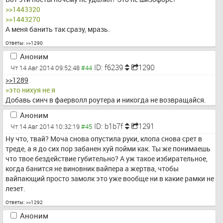
>>1443320
>>1443270
А меня банить так сразу, мразь.
Ответы:
>>1290
Аноним
ID: f6239
1290
Чт 14 Авг 2014 09:52:48
>>1289
>это нихуя не я
Добавь синч в фаерволл роутера и никогда не возвращайся.
Аноним
ID: b1b7f
1291
Чт 14 Авг 2014 10:32:19
Ну что, твай? Моча снова опустила руки, клопа снова срет в 
треде, а я до сих пор забанен хуй пойми как. Ты же понимаешь 
что твое бездействие губительно? А уж такое избирательное, 
когда банится не виновник вайпера а жертва, чтобы 
вайпающий просто замолк это уже вообще ни в какие рамки не 
лезет.
Ответы:
>>1292
Аноним