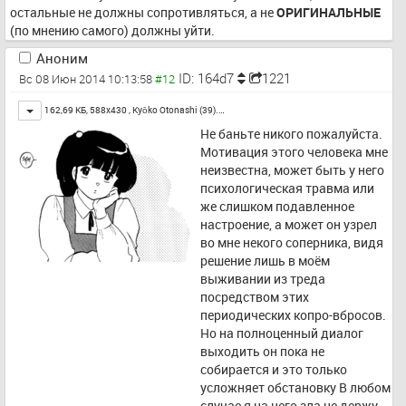
остальные не должны сопротивляться, а не 
ОРИГИНАЛЬНЫЕ
(по мнению самого) должны уйти.
Аноним
ID: 164d7
1221
Вс 08 Июн 2014 10:13:58
Toggle
162,69 КБ, 588x430 ,
Kyōko Otonashi (39).…
Не баньте никого пожалуйста. 
Мотивация этого человека мне 
неизвестна, может быть у него 
психологическая травма или 
же слишком подавленное 
настроение, а может он узрел 
во мне некого соперника, видя 
решение лишь в моём 
выживании из треда 
посредством этих 
периодических копро-вбросов. 
Но на полноценный диалог 
выходить он пока не 
собирается и это только 
усложняет обстановку В любом 
случае я на него зла не держу, 