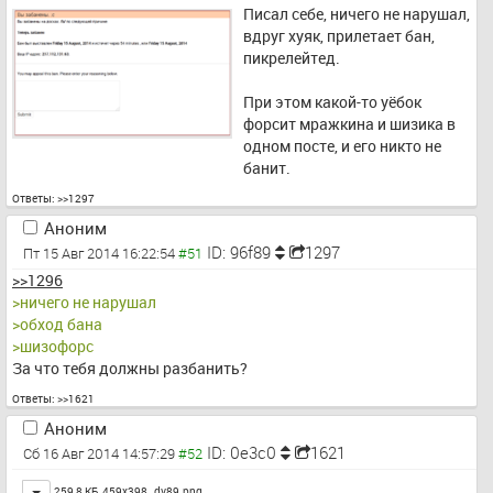
Писал себе, ничего не нарушал, 
вдруг хуяк, прилетает бан, 
пикрелейтед.
При этом какой-то уёбок 
форсит мражкина и шизика в 
одном посте, и его никто не 
банит.
Ответы:
>>1297
Аноним
ID: 96f89
1297
Пт 15 Авг 2014 16:22:54
>>1296
>ничего не нарушал
>обход бана
>шизофорс
За что тебя должны разбанить?
Ответы:
>>1621
Аноним
ID: 0e3c0
1621
Сб 16 Авг 2014 14:57:29
Toggle
259,8 КБ, 459x398 ,
dv89.png