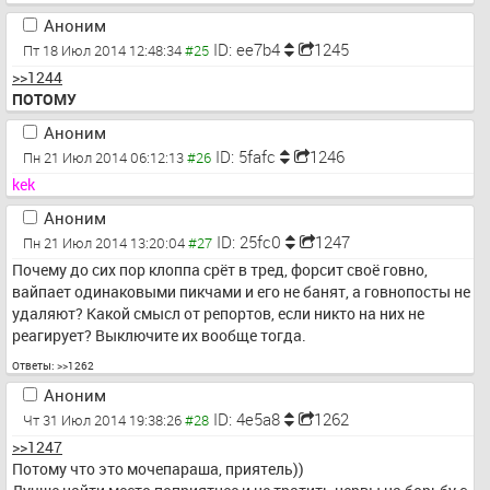
Аноним
ID: ee7b4
1245
Пт 18 Июл 2014 12:48:34
>>1244
ПОТОМУ
Аноним
ID: 5fafc
1246
Пн 21 Июл 2014 06:12:13
kek
Аноним
ID: 25fc0
1247
Пн 21 Июл 2014 13:20:04
Почему до сих пор клоппа срёт в тред, форсит своё говно, 
вайпает одинаковыми пикчами и его не банят, а говнопосты не 
удаляют? Какой смысл от репортов, если никто на них не 
реагирует? Выключите их вообще тогда.
Ответы:
>>1262
Аноним
ID: 4e5a8
1262
Чт 31 Июл 2014 19:38:26
>>1247
Потому что это мочепараша, приятель))