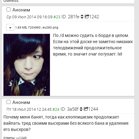
Useless.
Аноним
ID: 281fe
1242
Ср 09 Июл 2014 09:16:09
Toggle
1,85 МБ, 720x960 ,
au283.png
По /d можно судить о борде в целом. 
Если на этой доске не заметно никаких 
телодвижений продолжительное 
время, то значит 
очаг потухает
. lel
Аноним
ID: 3a58f
1244
Пт 18 Июл 2014 12:24:45
Почему меня банят, тогда как клоппишизик продолжает 
вайпать тред своими высерами без всякого бана и удаления 
его высеров?
Ответы:
>>1245