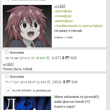
>>1297
>шизофорс
>понифорс
>куклофорс
>%нейм-кокой-то-хуиты%форс
Не вижу отличий.
Ответы:
>>1669
Аноним
ID: 3c972
1669
Сб 16 Авг 2014 21:51:18
>>1621
Плохо быть тобой.
Аноним
ID: 2403c
1946
Пт 17 Окт 2014 08:47:22
Toggle
33,4 КБ, 400x400 ,
Д_даладна.jpg
Меня забанили за ручной(!) 
вайп фантастикой (!!!)
Какого хера?