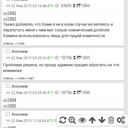
ID: 93bf0
1994
Чт 22 Янв 2015 03:16:48
>>1992
>>1993
Также добавлю, что Хами я ни в коем случае не являюсь и 
перепутать меня с ним мог только клинический долбоеб.
Камина использовалась лишь для пущей комичности.
Ответы:
>>1996
Аноним
ID: 1879b
1995
Чт 22 Янв 2015 03:25:24
Проблема решена, но прошу администрацию обратить на это 
внимание.
Ответы:
>>1996
>>1997
Аноним
ID: 1879b
1996
Чт 22 Янв 2015 03:25:39
>>1994
>>1995
Аноним
ID: 52353
1997
Чт 22 Янв 2015 12:34:54
>>1995