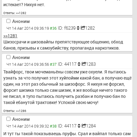
истекает? Нихуя нет.
Ответы:
>>1282
Аноним
ID: f6239
1282
Чт 14 Авг 2014 09:36:19
>>1281
Шизосрачи и шизовайпы препятствующее общению, обход 
банов, призывы к самоубийству, пропаганда наркотиков.
Аноним
ID: 44117
1283
Чт 14 Авг 2014 09:36:56
Твайфорс, твои мочеманьёны совсем уже охуели. Я пытаюсь 
узнать за что получил этот хуйпойми какой бан, а получаю ещё 
один, на этот раз обычный за шизофорс. Я нихуя не форсил, 
форсит шизика только сам шизик, я же вообще ничего такого 
не писал, я тупо пытаюсь получить разбан и получаю бан по 
такой ебанутой трактовке! Успокой свою мочу!
Ответы:
>>1286
Аноним
ID: 44117
1284
Чт 14 Авг 2014 09:39:32
И тут ты такой показываешь пруфы. Срал и вайпал только сам 