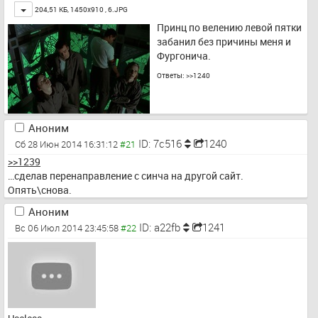
Toggle
204,51 КБ, 1450x910 ,
6.JPG
Принц по велению левой пятки 
забанил без причины меня и 
Фургонича.
Ответы:
>>1240
Аноним
ID: 7c516
1240
Сб 28 Июн 2014 16:31:12
>>1239
…сделав перенаправление с синча на другой сайт. 
Опять\снова.
Аноним
ID: a22fb
1241
Вс 06 Июл 2014 23:45:58