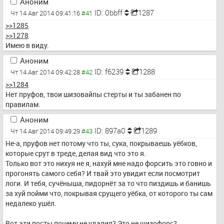
Аноним
ID: 0bbff
1287
Чт 14 Авг 2014 09:41:16
>>1285
>>1278
Имею в виду.
Аноним
ID: f6239
1288
Чт 14 Авг 2014 09:42:28
>>1284
Нет пруфов, твои шизовайпы стерты и ты забанен по 
правилам.
Аноним
ID: 897a0
1289
Чт 14 Авг 2014 09:49:29
Не-а, пруфов нет потому что ты, сука, покрываешь уёбков, 
которые срут в треде, делая вид что это я.
Только вот это нихуя не я, нахуй мне надо форсить это говно и 
прогонять самого себя? И твай это увидит если посмотрит 
логи. И тебя, сучёныша, пидорнёт за то что пиздишь и банишь 
за хуй пойми что, покрывая срущего уёбка, от которого ты сам 
недалеко ушёл.
Вот эти посты почему не удалил? Это не шизофорс?