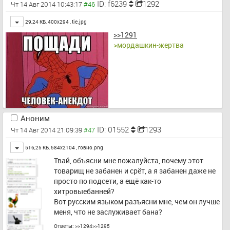
ID: f6239
1292
Чт 14 Авг 2014 10:43:17
Toggle
29,24 КБ, 400x294 ,
tie.jpg
>>1291
>мордашкин-жертва
Аноним
ID: 01552
1293
Чт 14 Авг 2014 21:09:39
Toggle
516,25 КБ, 584x2104 ,
говно.png
Твай, объясни мне пожалуйста, почему этот 
товарищ не забанен и срёт, а я забанен даже не 
просто по подсети, а ещё как-то 
хитровыебанней?
Вот русским языком разъясни мне, чем он лучше 
меня, что не заслуживает бана?
Ответы:
>>1294
>>1295