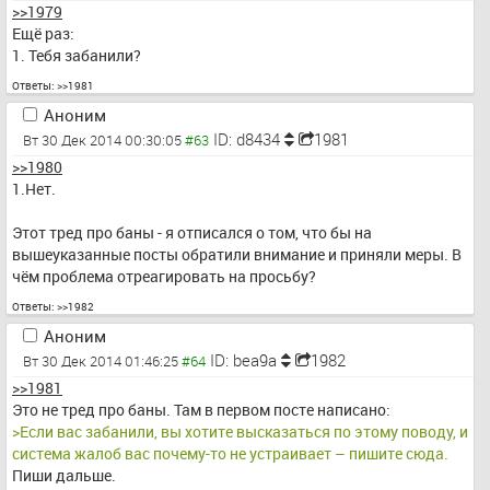
>>1979
Ещё раз:
1. Тебя забанили?
Ответы:
>>1981
Аноним
ID: d8434
1981
Вт 30 Дек 2014 00:30:05
>>1980
1.Нет.
Этот тред про баны - я отписался о том, что бы на 
вышеуказанные посты обратили внимание и приняли меры. В 
чём проблема отреагировать на просьбу?
Ответы:
>>1982
Аноним
ID: bea9a
1982
Вт 30 Дек 2014 01:46:25
>>1981
Это не тред про баны. Там в первом посте написано:
>Если вас забанили, вы хотите высказаться по этому поводу, и 
система жалоб вас почему-то не устраивает – пишите сюда.
Пиши дальше.