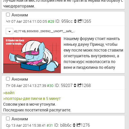
Лучше найти место поприятнее и не тратить нервы на борьбу с 
чмодераторами.
Аноним
ID: 959cc
1265
Чт 07 Авг 2014 11:00:05
Toggle
42,77 КБ, 800x500 ,
290592__UNOPT__safe_…
Нашему форуму стоит нанять 
няньку дауну Принцу, чтобы 
ему после моих постов ставили 
огнетушитель внутревенно, а 
потом курс новопассита по 
вене и пиздюлина по ебалу
Аноним
ID: 59207
1268
Пт 08 Авг 2014 13:27:39
>вайп
>полторы-две пикчи в 5 минут
Совсем уже в моче утонули.
Последних посетителей распугаете.
Аноним
ID: b8b6c
1276
Ср 13 Авг 2014 15:38:41