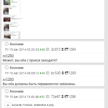
Аноним
ID: 3c972
1294
Пт 15 Авг 2014 03:20:33
>>1293
Может, вы оба с прокси заходите?
Аноним
ID: bc530
1295
Пт 15 Авг 2014 06:08:12
>>1293
Вы оба должны быть перманентно забанены.
Аноним
ID: 72e87
1296
Пт 15 Авг 2014 15:40:48
Toggle
24,34 КБ, 716x424 ,
Screenshot_9.png