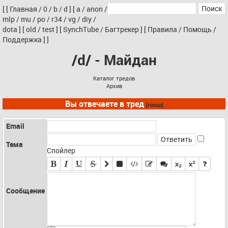
[
[
Главная
/
0
/
b
/
d
]
[
a
/
anon
/
mlp
/
mu
/
po
/
r34
/
vg
/
diy
/
dota
]
[
old
/
test
]
[
SynchTube
/
Багтрекер
]
[
Правила
/
Помощь
/
Поддержка
]
]
/d/ - Майдан
Каталог тредов
Архив
Вы отвечаете в тред
[Назад]
Email
Тема
Спойлер
Сообщение