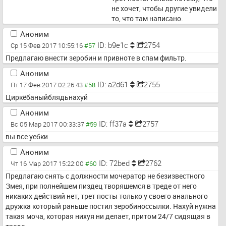
не хочет, чтобы другие увидели 
то, что там написано.
Аноним
ID: b9e1c
2754
Ср 15 Фев 2017 10:55:16
Предлагаю внести зеробин и привноте в спам фильтр.
Аноним
ID: a2d61
2755
Пт 17 Фев 2017 02:26:43
Циркёбаныйблядьнахуй
Аноним
ID: ff37a
2757
Вс 05 Мар 2017 00:33:37
вы все уебки
Аноним
ID: 72bed
2762
Чт 16 Мар 2017 15:22:00
Предлагаю снять с должности мочератор не безизвестного 
Змея, при полнейшем пиздец творяшемся в треде от него 
никаких действий нет, трет посты только у своего анального 
дружка который раньше постил зеробиноссылки. Нахуй нужна 
такая моча, которая нихуя ни делает, притом 24/7 сидящая в 