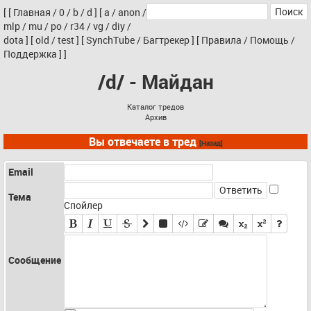
[
[
Главная
/
0
/
b
/
d
]
[
a
/
anon
/
mlp
/
mu
/
po
/
r34
/
vg
/
diy
/
dota
]
[
old
/
test
]
[
SynchTube
/
Багтрекер
]
[
Правила
/
Помощь
/
Поддержка
]
]
/d/ - Майдан
Каталог тредов
Архив
Вы отвечаете в тред
[Назад]
Email
Тема
Спойлер
Сообщение