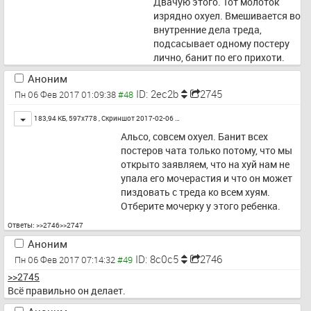
Двачую этого. Тот молоток 
изрядно охуел. Вмешивается во 
внутренние дела треда, 
подсасывает одному постеру 
лично, банит по его прихоти.
Аноним
ID: 2ec2b
2745
Пн 06 Фев 2017 01:09:38
Toggle
183,94 КБ, 597x778 ,
Скриншот 2017-02-06 …
Альсо, совсем охуел. Банит всех 
постеров чата только потому, что мы 
открыто заявляем, что на хуй нам не 
упала его мочерастия и что он может 
пиздовать с треда ко всем хуям. 
Отберите мочерку у этого ребенка.
Ответы:
>>2746
>>2747
Аноним
ID: 8c0c5
2746
Пн 06 Фев 2017 07:14:32
>>2745
Всё правильно он делает.