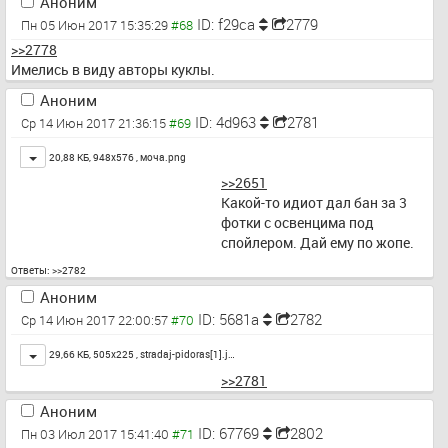
Аноним
ID: f29ca
2779
Пн 05 Июн 2017 15:35:29
>>2778
Имелись в виду авторы куклы.
Аноним
ID: 4d963
2781
Ср 14 Июн 2017 21:36:15
Toggle
20,88 КБ, 948x576 ,
моча.png
>>2651
Какой-то идиот дал бан за 3 
фотки с освенцима под 
спойлером. Дай ему по жопе.
Ответы:
>>2782
Аноним
ID: 5681a
2782
Ср 14 Июн 2017 22:00:57
Toggle
29,66 КБ, 505x225 ,
stradaj-pidoras[1].j…
>>2781
Аноним
ID: 67769
2802
Пн 03 Июл 2017 15:41:40