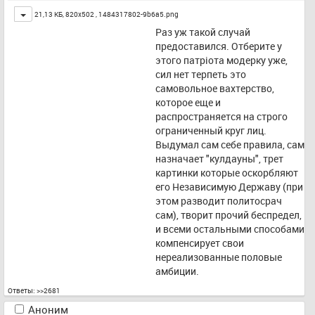
Toggle
21,13 КБ, 820x502 ,
1484317802-9b6a5.png
Раз уж такой случай 
предоставился. Отберите у 
этого патрiота модерку уже, 
сил нет терпеть это 
самовольное вахтерство, 
которое еще и 
распространяется на строго 
ограниченный круг лиц. 
Выдумал сам себе правила, сам 
назначает "кулдауны", трет 
картинки которые оскорбляют 
его Независимую Державу (при 
этом разводит политосрач 
сам), творит прочий беспредел, 
и всеми остальными способами 
компенсирует свои 
нереализованные половые 
амбиции.
Ответы:
>>2681
Аноним