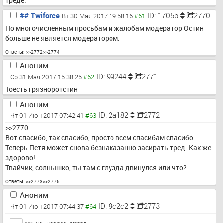
треде.
## Twiforce
ID: 1705b
2770
Вт 30 Мая 2017 19:58:16
По многочисленным просьбам и жалобам модератор Остин 
больше не является модератором.
Ответы:
>>2772
>>2774
Аноним
ID: 99244
2771
Ср 31 Мая 2017 15:38:25
Тоесть грязноротстин
Аноним
ID: 2a182
2772
Чт 01 Июн 2017 07:42:41
>>2770
Вот спасибо, так спасибо, просто всем спасибам спасибо. 
Теперь Петя может снова безнаказанно засирать тред. Как же 
здорово!
Твайчик, солнышко, ты там с глузда двинулся или что?
Ответы:
>>2773
>>2775
Аноним
ID: 9c2c2
2773
Чт 01 Июн 2017 07:44:37
Toggle