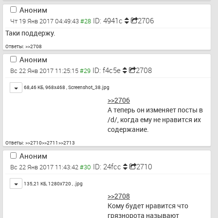
Аноним
ID: 4941c
2706
Чт 19 Янв 2017 04:49:43
Таки поддержу.
Ответы:
>>2708
Аноним
ID: f4c5e
2708
Вс 22 Янв 2017 11:25:15
Toggle
68,46 КБ, 968x468 ,
Screenshot_38.jpg
>>2706
А теперь он изменяет посты в 
/d/, когда ему не нравится их 
содержание.
Ответы:
>>2710
>>2711
>>2713
Аноним
ID: 24fcc
2710
Вс 22 Янв 2017 11:43:42
Toggle
135,21 КБ, 1280x720 ,
.jpg
>>2708
Кому будет нравится что 
грязнорота называют 