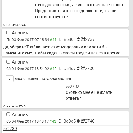
с его должностью, а лишь в ответ на его пост.
Предлагаю снять его с должности, т.к. не 
соответствует ей
Ответы:
>>2744
Аноним
ID: 86801
2737
Пт 03 Фев 2017 07:18:34
да, уберите Твайлишизика из модерации или хотя бы 
намекните ему, чтобы сидел в своем треде и не лез в другие
Аноним
ID: a54d7
2739
Сб 04 Фев 2017 16:54:02
Toggle
586,4 КБ, 800x601 ,
1474999415863.png
>>2732
Сколько мне еще ждать 
ответа?
Ответы:
>>2740
Аноним
ID: 8c0c5
2740
Сб 04 Фев 2017 18:48:17
>>2739