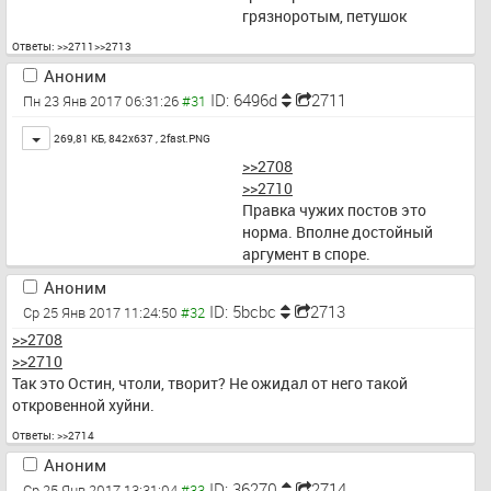
грязноротым, петушок
Ответы:
>>2711
>>2713
Аноним
ID: 6496d
2711
Пн 23 Янв 2017 06:31:26
Toggle
269,81 КБ, 842x637 ,
2fast.PNG
>>2708
>>2710
Правка чужих постов это 
норма. Вполне достойный 
аргумент в споре.
Аноним
ID: 5bcbc
2713
Ср 25 Янв 2017 11:24:50
>>2708
>>2710
Так это Остин, чтоли, творит? Не ожидал от него такой 
откровенной хуйни.
Ответы:
>>2714
Аноним
ID: 36270
2714
Ср 25 Янв 2017 13:31:04