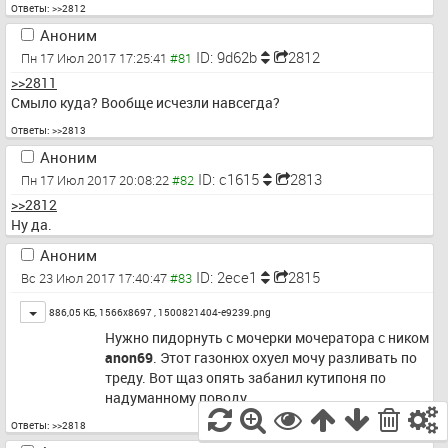
Ответы:
>>2812
Аноним
ID: 9d62b
2812
Пн 17 Июл 2017 17:25:41
>>2811
Смыло куда? Вообще исчезли навсегда?
Ответы:
>>2813
Аноним
ID: c1615
2813
Пн 17 Июл 2017 20:08:22
>>2812
Ну да.
Аноним
ID: 2ece1
2815
Вс 23 Июл 2017 17:40:47
Toggle
886,05 КБ, 1566x8697 ,
1500821404-e9239.png
Нужно пидорнуть с мочерки мочератора с ником 
anon69
. Этот газонюх охуел мочу разливать по 
треду. Вот щаз опять забанил кутипоня по 
надуманному поводу.
Ответы:
>>2818