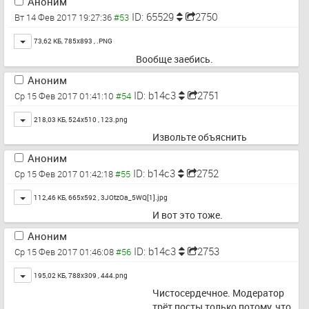
Аноним
ID: 65529
2750
Вт 14 Фев 2017 19:27:36
Toggle
73,62 КБ, 785x893 ,
.PNG
Вообще заебись.
Аноним
ID: b14c3
2751
Ср 15 Фев 2017 01:41:10
Toggle
218,03 КБ, 524x510 ,
123.png
Извольте объяснить
Аноним
ID: b14c3
2752
Ср 15 Фев 2017 01:42:18
Toggle
112,46 КБ, 665x592 ,
3JOtzOa_5WQ[1].jpg
И вот это тоже.
Аноним
ID: b14c3
2753
Ср 15 Фев 2017 01:46:08
Toggle
195,02 КБ, 788x309 ,
444.png
Чистосердечное. Модератор 
трёт посты только потому, что 