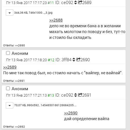
ID: ce092
2689
Пт 13 Янв 2017 17:17:23
Toggle
344,36 КБ, 746x1000 ,
_3.jpg
>>2688
дело не во времени бана а в желании 
махать молотом по поводу и без, тут-то 
и стоило бы охладить
Ответы:
>>2690
Аноним
ID: 3ff84
2690
Пт 13 Янв 2017 17:18:20
>>2689
По мне так повод был, но стоило начать с "вайпер, не вайпай".
Ответы:
>>2691
Аноним
ID: ce092
2691
Пт 13 Янв 2017 17:21:13
Toggle
70,07 КБ, 990x592 ,
1454650166126684205.…
>>2690
дай определение вайпа
Ответы:
>>2692