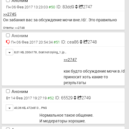
Аноним
ID: 83dd9
2747
Пн 06 Фев 2017 13:23:03
>>2745
Он забанил вас за обсуждение мочи вне /d/. Это правильно
Ответы:
>>2748
Аноним
ID: cea86
2748
Пн 06 Фев 2017 20:54:34
Toggle
8,01 КБ, 200x178 ,
0cat not crying_1.jp…
>>2747
как будто обсуждение мочи в /d 
приносит хоть какие-то 
результаты
Аноним
ID: 65529
2749
Вт 14 Фев 2017 19:27:19
Toggle
40,36 КБ, 472x813 ,
.PNG
Нормальное такое общение.
И модераторы хорошие.