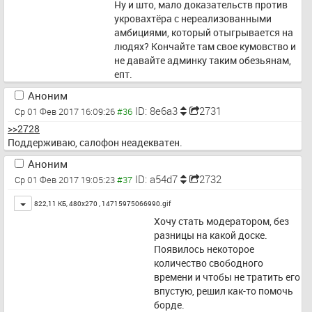
Ну и што, мало доказательств против 
укровахтёра с нереализованными 
амбициями, который отыгрывается на 
людях? Кончайте там свое кумовство и 
не давайте админку таким обезьянам, 
епт.
Аноним
ID: 8e6a3
2731
Ср 01 Фев 2017 16:09:26
>>2728
Поддерживаю, салофон неадекватен.
Аноним
ID: a54d7
2732
Ср 01 Фев 2017 19:05:23
Toggle
822,11 КБ, 480x270 ,
14715975066990.gif
Хочу стать модератором, без 
разницы на какой доске. 
Появилось некоторое 
количество свободного 
времени и чтобы не тратить его 
впустую, решил как-то помочь 
борде.