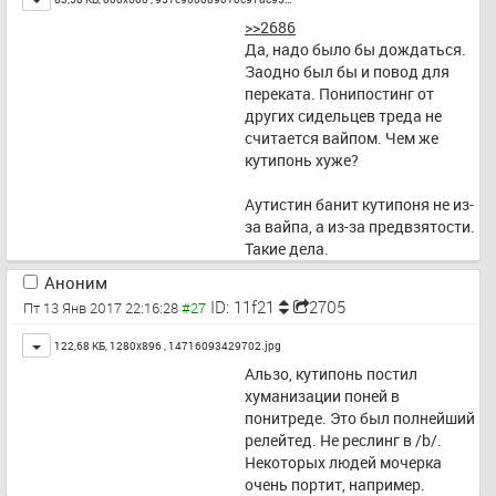
>>2686
Да, надо было бы дождаться. 
Заодно был бы и повод для 
переката. Понипостинг от 
других сидельцев треда не 
считается вайпом. Чем же 
кутипонь хуже? 
Аутистин банит кутипоня не из-
за вайпа, а из-за предвзятости. 
Такие дела.
Аноним
ID: 11f21
2705
Пт 13 Янв 2017 22:16:28
Toggle
122,68 КБ, 1280x896 ,
14716093429702.jpg
Альзо, кутипонь постил 
хуманизации поней в 
понитреде. Это был полнейший 
релейтед. Не реслинг в /b/. 
Некоторых людей мочерка 
очень портит, например.