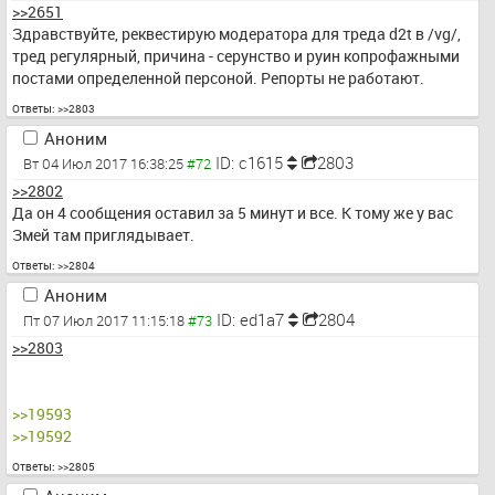
>>2651
Здравствуйте, реквестирую модератора для треда d2t в /vg/, 
тред регулярный, причина - серунство и руин копрофажными 
постами определенной персоной. Репорты не работают.
Ответы:
>>2803
Аноним
ID: c1615
2803
Вт 04 Июл 2017 16:38:25
>>2802
Да он 4 сообщения оставил за 5 минут и все. К тому же у вас 
Змей там приглядывает.
Ответы:
>>2804
Аноним
ID: ed1a7
2804
Пт 07 Июл 2017 11:15:18
>>2803
>>19593
>>19592
Ответы:
>>2805