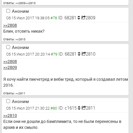
Ответы:
>>2809
>>2810
Аноним
ID: 68281
2809
Сб 15 Июл 2017 19:38:05
>>2808
Блин, отсеить никак?
Ответы:
>>2810
Аноним
ID: 68281
2810
Сб 15 Июл 2017 20:20:14
>>2808
>>2809
Я хочу найти пикчетред и вебм тред, который я создавал летом 
2016.
Ответы:
>>2811
Аноним
ID: c1615
2811
Сб 15 Июл 2017 21:30:22
>>2810
Если они не дошли до бамплимита, то не были перенесены в 
архив и их смыло.