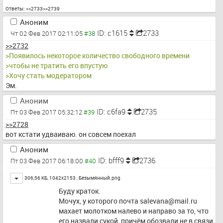
Ответы:
>>2733
>>2739
Аноним
ID: c1615
2733
Чт 02 Фев 2017 02:11:05
>>2732
>Появилось некоторое количество свободного времени
>чтобы не тратить его впустую
>Хочу стать модератором
Эм.
Аноним
ID: c6fa9
2735
Пт 03 Фев 2017 05:32:12
>>2728
вот кстати удваиваю. он совсем поехал
Аноним
ID: bfff9
2736
Пт 03 Фев 2017 06:18:00
Toggle
306,56 КБ, 1042x2153 ,
Безымянный.png
Буду краток.
Мочух, у которого почта 
salevana@mail.ru
махает молотком налево и направо за то, что 
его назвали сукой, причём обозвали не в связи 