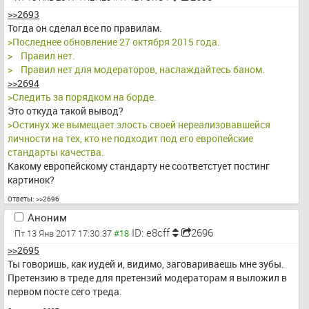
>>2693
Тогда он сделал все по правилам.
>Последнее обновление 27 октября 2015 года.
>    Правил нет.
>    Правил нет для модераторов, наслаждайтесь баном.
>>2694
>Следить за порядком на борде.
Это откуда такой вывод?
>Остинух же вымещает злость своей нереализовавшейся 
личности на тех, кто не подходит под его европейские 
стандарты качества.
Какому европейскому стандарту не соответстует постинг 
картинок?
Ответы:
>>2696
Аноним
ID: e8cff
2696
Пт 13 Янв 2017 17:30:37
>>2695
Ты говоришь, как иудей и, видимо, заговариваешь мне зубы. 
Претензию в треде для претензий модераторам я выложил в 
первом посте сего треда.