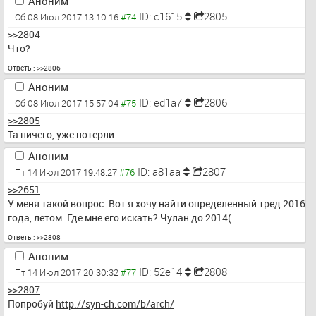
Аноним
ID: c1615
2805
Сб 08 Июл 2017 13:10:16
>>2804
Что?
Ответы:
>>2806
Аноним
ID: ed1a7
2806
Сб 08 Июл 2017 15:57:04
>>2805
Та ничего, уже потерли.
Аноним
ID: a81aa
2807
Пт 14 Июл 2017 19:48:27
>>2651
У меня такой вопрос. Вот я хочу найти определенный тред 2016 
года, летом. Где мне его искать? Чулан до 2014(
Ответы:
>>2808
Аноним
ID: 52e14
2808
Пт 14 Июл 2017 20:30:32
>>2807
Попробуй 
http://syn-ch.com/b/arch/