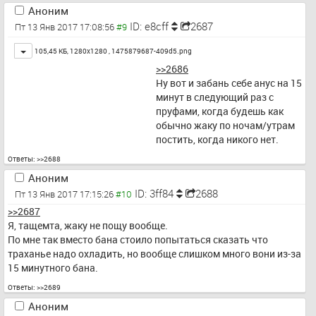
Аноним
ID: e8cff
2687
Пт 13 Янв 2017 17:08:56
Toggle
105,45 КБ, 1280x1280 ,
1475879687-409d5.png
>>2686
Ну вот и забань себе анус на 15 
минут в следующий раз с 
пруфами, когда будешь как 
обычно жаку по ночам/утрам 
постить, когда никого нет.
Ответы:
>>2688
Аноним
ID: 3ff84
2688
Пт 13 Янв 2017 17:15:26
>>2687
Я, тащемта, жаку не пощу вообще.
По мне так вместо бана стоило попытаться сказать что 
траханье надо охладить, но вообще слишком много вони из-за 
15 минутного бана.
Ответы:
>>2689
Аноним