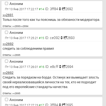
Аноним
ID: 3ff84
2692
Пт 13 Янв 2017 17:22:17
>>2691
Тольо после того как ты пояснишь за обязаности модератора.
Ответы:
>>2693
>>2694
Аноним
ID: ce092
2693
Пт 13 Янв 2017 17:25:21
>>2692
следить за соблюдением правил
Ответы:
>>2695
Аноним
ID: e8cff
2694
Пт 13 Янв 2017 17:26:01
>>2692
Следить за порядком на борде. Остинух же вымещает злость 
своей нереализовавшейся личности на тех, кто не подходит 
под его европейские стандарты качества.
Ответы:
>>2695
Аноним
ID: 3ff84
2695
Пт 13 Янв 2017 17:27:23