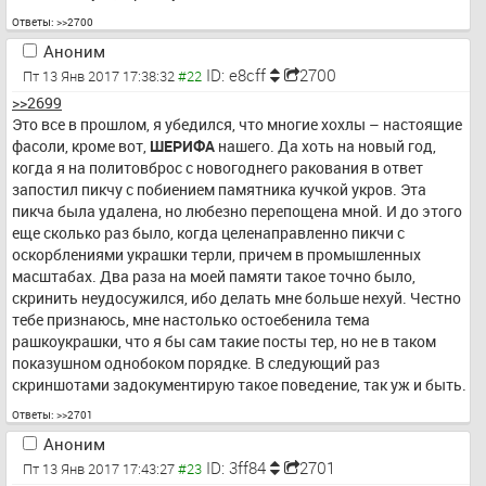
Ответы:
>>2700
Аноним
ID: e8cff
2700
Пт 13 Янв 2017 17:38:32
>>2699
Это все в прошлом, я убедился, что многие хохлы – настоящие 
фасоли, кроме вот, 
ШЕРИФА
 нашего. Да хоть на новый год, 
когда я на политовброс с новогоднего ракования в ответ 
запостил пикчу с побиением памятника кучкой укров. Эта 
пикча была удалена, но любезно перепощена мной. И до этого 
еще сколько раз было, когда целенаправленно пикчи с 
оскорблениями украшки терли, причем в промышленных 
масштабах. Два раза на моей памяти такое точно было, 
скринить неудосужился, ибо делать мне больше нехуй. Честно 
тебе признаюсь, мне настолько остоебенила тема 
рашкоукрашки, что я бы сам такие посты тер, но не в таком 
показушном однобоком порядке. В следующий раз 
скриншотами задокументирую такое поведение, так уж и быть.
Ответы:
>>2701
Аноним
ID: 3ff84
2701
Пт 13 Янв 2017 17:43:27