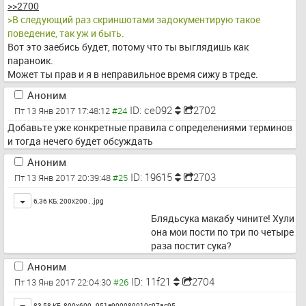
>>2700
>В следующий раз скриншотами задокументирую такое 
поведение, так уж и быть.
Вот это заебись будет, потому что ты выглядишь как 
параноик.
Может ты прав и я в неправильное время сижу в треде.
Аноним
ID: ce092
2702
Пт 13 Янв 2017 17:48:12
Добавьте уже конкретные правила с определениями терминов 
и тогда нечего будет обсуждать
Аноним
ID: 19615
2703
Пт 13 Янв 2017 20:39:48
Toggle
6,36 КБ, 200x200 ,
.jpg
Блядьсука макабу чините! Хули 
она мои пости по три по четыре 
раза постит сука?
Аноним
ID: 11f21
2704
Пт 13 Янв 2017 22:04:30
Toggle
83,58 КБ, 800x600 ,
951e900089010c97ac95…