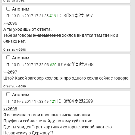
Ответы:
>>2697
Аноним
ID: 3ff84
2697
Пт 13 Янв 2017 17:31:35
>>2696
А ты уходишь от ответа.
Тебе заговоры 
жидомасонов
 хохлов видятся там где их и 
близко нет.
Ответы:
>>2698
Аноним
ID: e8cff
2698
Пт 13 Янв 2017 17:32:03
>>2697
Што? Какой заговор хохлов, я про одного хохла сейчас говорю
Ответы:
>>2699
Аноним
ID: 3ff84
2699
Пт 13 Янв 2017 17:33:49
>>2698
Я вспоминаю твои прошлые высказывания.
Пруфов я сейчас не найду, потому хуй на них.
Где ты увидел "трет картинки которые оскорбляют его 
Независимую Державу"?