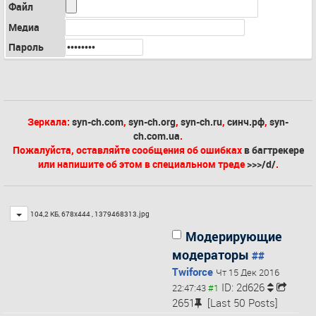
Файл
Медиа
Пароль
Зеркала:
syn-ch.com
,
syn-ch.org
,
syn-ch.ru
,
синч.рф
,
syn-
ch.com.ua
.
Пожалуйста, оставляйте сообщения об ошибках
в багтрекере
или напишите об этом в специальном треде
>>>/d/
.
Toggle
104,2 КБ, 678x444 ,
1379468313.jpg
Модерирующие
модераторы
##
Twiforce
Чт 15 Дек 2016
ID: 2d626
22:47:43
2651
[Last 50 Posts]