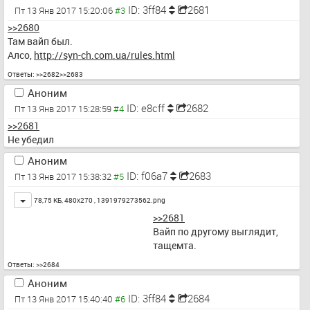
ID: 3ff84
2681
Пт 13 Янв 2017 15:20:06
>>2680
Там вайп был.
Алсо, 
http://syn-ch.com.ua/rules.html
Ответы:
>>2682
>>2683
Аноним
ID: e8cff
2682
Пт 13 Янв 2017 15:28:59
>>2681
Не убедил
Аноним
ID: f06a7
2683
Пт 13 Янв 2017 15:38:32
Toggle
78,75 КБ, 480x270 ,
1391979273562.png
>>2681
Вайп по другому выглядит, 
тащемта.
Ответы:
>>2684
Аноним
ID: 3ff84
2684
Пт 13 Янв 2017 15:40:40