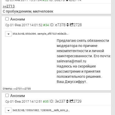
>>2713
С пробуждением, милчеловек
Аноним
ID: e7378
2728
Ср 01 Фев 2017 14:01:52
Toggle
354,54 КБ, 850x396 ,
sample_4f57321e0da2b…
Предлагаю снять обязанности 
модератора по причине 
некомпетентности и личной 
заинтересованности. Его почта: 
salevana@mail.ru
Надеюсь на скорейшее 
рассмотрение и принятия 
положительного решения.
Ваш Джуссифрут.
Ответы:
>>2731
>>2735
Аноним
ID: 3e237
2729
Ср 01 Фев 2017 14:12:51
Toggle
343,52 КБ, 1350x1882 ,
1283606__safe_solo_p…