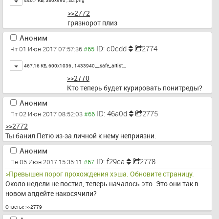
446,7 КБ, 580x990 ,
scr.png
>>2772
грязнорот плиз
Аноним
ID: c0cdd
2774
Чт 01 Июн 2017 07:57:36
Toggle
467,16 КБ, 600x1036 ,
1433940__safe_artist…
>>2770
Кто теперь будет курировать понитреды?
Аноним
ID: 46a0d
2775
Пт 02 Июн 2017 08:52:03
>>2772
Ты банил Петю из-за личной к нему неприязни.
Аноним
ID: f29ca
2778
Пн 05 Июн 2017 15:35:11
>Превышен порог прохождения хэша. Обновите страницу.
Около недели не постил, теперь началось это. Это они так в 
новом апдейте накосячили?
Ответы:
>>2779