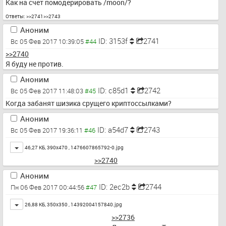
Как на счет помодерировать /moon/?
Ответы:
>>2741
>>2743
Аноним
ID: 3153f
2741
Вс 05 Фев 2017 10:39:05
>>2740
Я буду не против.
Аноним
ID: c85d1
2742
Вс 05 Фев 2017 11:48:03
Когда забанят шизика срущего криптоссылками?
Аноним
ID: a54d7
2743
Вс 05 Фев 2017 19:36:11
Toggle
46,27 КБ, 390x470 ,
1476607865792-0.jpg
>>2740
Аноним
ID: 2ec2b
2744
Пн 06 Фев 2017 00:44:56
Toggle
26,88 КБ, 350x350 ,
14392004157840.jpg
>>2736