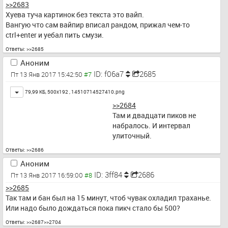
>>2683
Хуева туча картинок без текста это вайп.
Вангую что сам вайпир вписал рандом, прижал чем-то 
ctrl+enter и уебал пить смузи.
Ответы:
>>2685
Аноним
ID: f06a7
2685
Пт 13 Янв 2017 15:42:50
Toggle
79,99 КБ, 500x192 ,
14510714527410.png
>>2684
Там и двадцати пиков не 
набралось. И интервал 
улиточный.
Ответы:
>>2686
Аноним
ID: 3ff84
2686
Пт 13 Янв 2017 16:59:00
>>2685
Так там и бан был на 15 минут, чтоб чувак охладил траханье. 
Или надо было дождаться пока пикч стало бы 500?
Ответы:
>>2687
>>2704