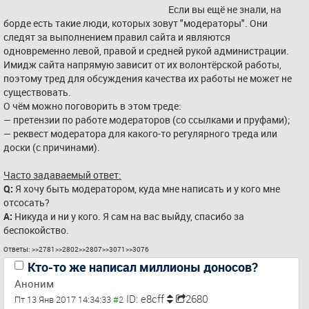
Если вы ещё не знали, на 
борде есть такие люди, которых зовут "модераторы". Они 
следят за выполнением правил сайта и являются 
одновременно левой, правой и средней рукой администрации. 
Имидж сайта напрямую зависит от их волонтёрской работы, 
поэтому тред для обсуждения качества их работы не может не 
существовать.
О чём можно поговорить в этом треде:
— претензии по работе модераторов (со ссылками и пруфами);
— реквест модератора для какого-то регулярного треда или 
доски (с причинами).
Часто задаваемый ответ:
Q:
 Я хочу быть модератором, куда мне написать и у кого мне 
отсосать?
A:
 Никуда и ни у кого. Я сам на вас выйду, спасибо за 
беспокойство.
Ответы:
>>2781
>>2802
>>2807
>>3071
>>3076
Кто-то же написал миллионы доносов?
Аноним
ID: e8cff
2680
Пт 13 Янв 2017 14:34:33