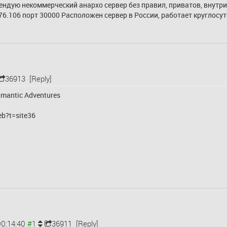
ендую некоммерческий анархо сервер без правил, приватов, внутри
.176.106 порт 30000 Расположен сервер в России, работает круглос
36913
[Reply]
Romantic Adventures
eb?t=site36
0:14:40
36911
[Reply]