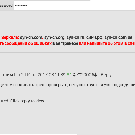
ssword
Зеркала:
syn-ch.com
,
syn-ch.org
,
syn-ch.ru
,
синч.рф
,
syn-ch.com.ua
.
те сообщения об ошибках
в багтрекере
или напишите об этом в сп
ноним
Пн 24 Июл 2017 03:11:39
20006
[Reply]
е чем создавать тред, проверьте, не существует ли уже подходящий
ted. Click reply to view.