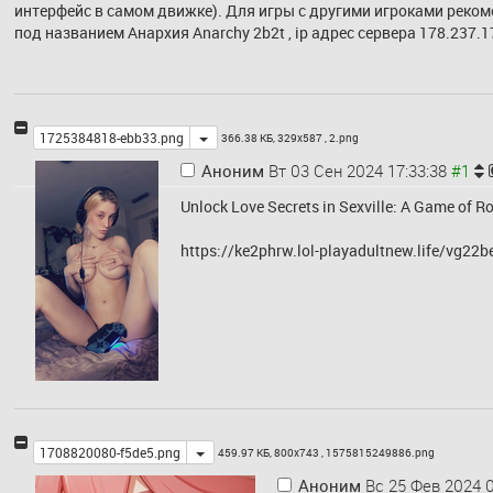
интерфейс в самом движке). Для игры с другими игроками реком
под названием Анархия Anarchy 2b2t , ip адрес сервера 178.237
Toggle
1725384818-ebb33.png
366.38 КБ, 329x587 ,
2.png
Аноним
Вт 03 Сен 2024 17:33:38
Unlock Love Secrets in Sexville: A Game of 
https://ke2phrw.lol-playadultnew.life/vg22b
Toggle
1708820080-f5de5.png
459.97 КБ, 800x743 ,
1575815249886.png
Аноним
Вс 25 Фев 2024 0