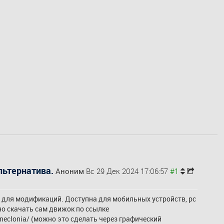
альтернатива.
Аноним
Вс 29 Дек 2024 17:06:57
 для модификаций. Доступна для мобильных устройств, pc 
с Windows, Linux, macOS, FreeBSD. Сервера общие для всех платформ. Что бы начать играть нужно скачать сам движок по ссылке 
neclonia/
 (можно это сделать через графический 