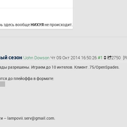
рь здесь вообще 
НИХУЯ
 не происходит.
вый сезон
!John Dowson
Чт 09 Окт 2014 16:50:26
2750
[R
квады разрешены. Играем до 10 интелов. Клиент .75/OpenSpades. 
ся до плейоффа в формате: 
eam
ги – 
lampovii.serv@gmail.com
. 