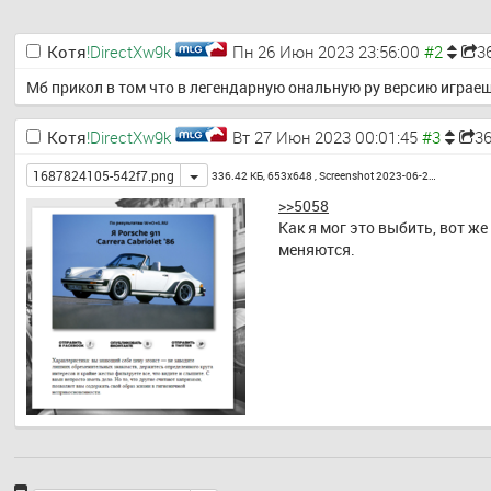
Котя
!DirectXw9k
Пн 26 Июн 2023 23:56:00
3
Мб прикол в том что в легендарную ональную ру версию играе
Котя
!DirectXw9k
Вт 27 Июн 2023 00:01:45
3
Toggle
1687824105-542f7.png
336.42 КБ, 653x648 ,
Screenshot 2023-06-2…
>>5058
Как я мог это выбить, вот же
меняются.