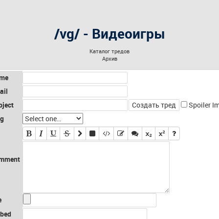
/vg/ - Видеоигры
Каталог тредов
Архив
me
ail
bject
Spoiler I
ag
mment
e
bed