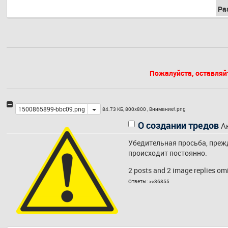
Pa
Пожалуйста, оставляй
Toggle
1500865899-bbc09.png
84.73 КБ, 800x800 ,
Внимание!.png
О создании тредов
А
Убедительная просьба, прежд
происходит постоянно.
2 posts and 2 image replies omit
Ответы:
>>36855