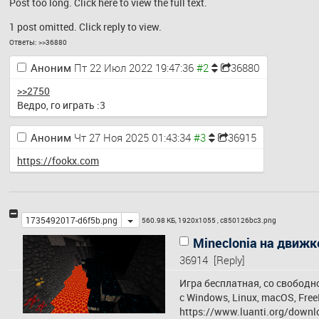
Post too long. Click 
here
 to view the full text.
1 post omitted. Click reply to view.
Ответы:
>>36880
Аноним
Пт 22 Июл 2022 19:47:36
36880
>>2750
Ведро, го играть :3
Аноним
Чт 27 Ноя 2025 01:43:34
36915
https://fookx.com
Toggle
1735492017-d6f5b.png
560.98 КБ, 1920x1055 ,
c850126bc3.png
Mineclonia на движке
36914
[Reply]
Игра бесплатная, со свободн
https://www.luanti.org/downl