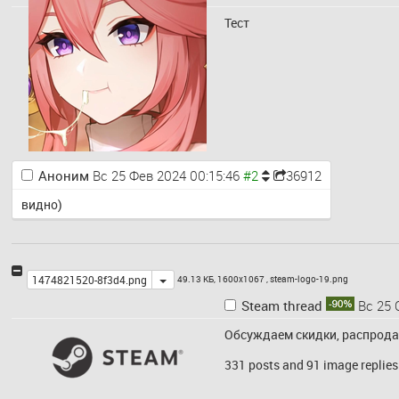
Тест
Аноним
Вс 25 Фев 2024 00:15:46
36912
видно)
Toggle
1474821520-8f3d4.png
49.13 КБ, 1600x1067 ,
steam-logo-19.png
Steam thread
Вс 25 
Обсуждаем скидки, распродажи
331 posts and 91 image replies 