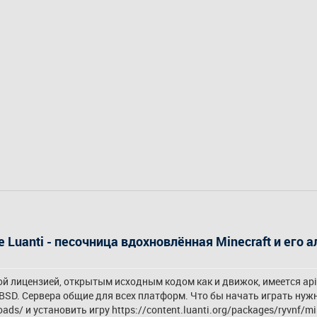
 Luanti - песочница вдохновлённая Minecraft и его 
ой лицензией, открытым исходным кодом как и движок, имеется api
oads/
 и установить игру 
https://content.luanti.org/packages/ryvnf/mi