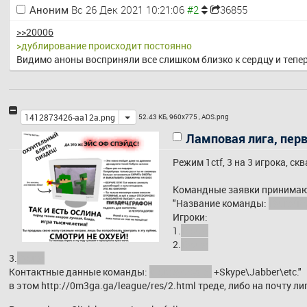
Аноним
Вс 26 Дек 2021 10:21:06
36855
>>20006
>дублирование происходит постоянно
Видимо аноны восприняли все слишком близко к сердцу и тепе
Toggle
1412873426-aa12a.png
52.43 КБ, 960x775 ,
AOS.png
Ламповая лига, пер
Режим 1ctf, 3 на 3 игрока, с
Командные заявки принимают
"Название команды: 
DeuceT
Игроки: 
1.
Deuce
2.
Deuce
3.
Deuce
Контактные данные команды: 
deuce@aos.pl
 +Skype\Jabber\etc." 
в этом 
http://0m3ga.ga/league/res/2.html
 треде, либо на почту ли