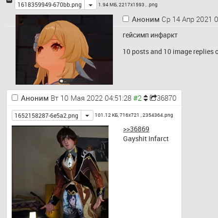
Toggle
1618359949-670bb.png
1.94 МБ, 2217x1593 ,
.png
Аноним
Ср 14 Апр 2021 0
гейсимп инфаркт
10 posts and 10 image replies o
Аноним
Вт 10 Мая 2022 04:51:28
36870
Toggle
1652158287-6e5a2.png
101.12 КБ, 716x721 ,
2354364.png
>>36869
Gayshit Infarct