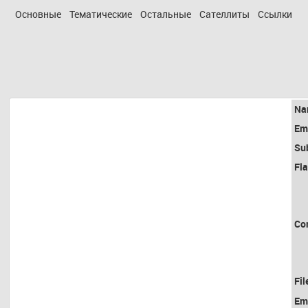
Основные
Тематические
Остальные
Сателлиты
Ссылки
Na
Em
Su
Fl
Co
Fil
Em