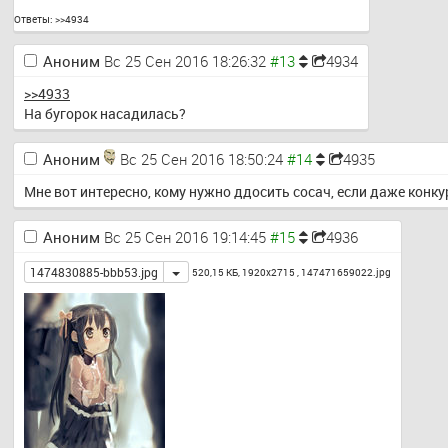
Ответы:
>>4934
Аноним
Вс 25 Сен 2016 18:26:32
4934
>>4933
На бугорок насадилась?
Аноним
Вс 25 Сен 2016 18:50:24
4935
Мне вот интересно, кому нужно ддосить сосач, если даже конк
Аноним
Вс 25 Сен 2016 19:14:45
4936
Toggle
1474830885-bbb53.jpg
520,15 КБ, 1920x2715 ,
147471659022.jpg