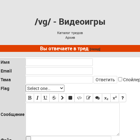
/vg/ - Видеоигры
Каталог тредов
Архив
Вы отвечаете в тред
[Назад]
Имя
Email
Тема
Спойле
Flag
Сообщение