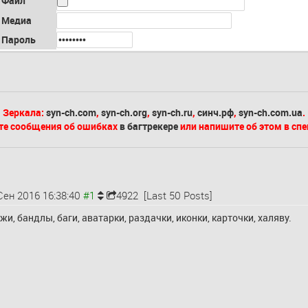
Файл
Медиа
Пароль
Зеркала:
syn-ch.com
,
syn-ch.org
,
syn-ch.ru
,
синч.рф
,
syn-ch.com.ua
.
те сообщения об ошибках
в багтрекере
или напишите об этом в сп
Сен 2016 16:38:40
4922
[Last 50 Posts]
, бандлы, баги, аватарки, раздачки, иконки, карточки, халяву.