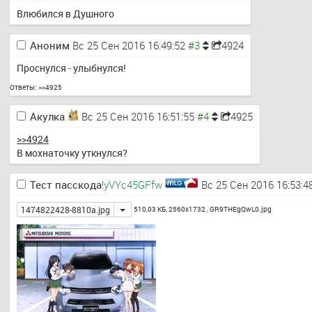
Влюбился в Душного
Аноним
Вс 25 Сен 2016 16:49:52
4924
Проснулся - улыбнулся!
Ответы:
>>4925
Акулка
Вс 25 Сен 2016 16:51:55
4925
>>4924
В мохнаточку уткнулся?
Тест пасскода
!yVYc45GFfw
Вс 25 Сен 2016 16:53:4
Toggle
1474822428-8810a.jpg
510,03 КБ, 2560x1732 ,
GR9THEgQwL0.jpg