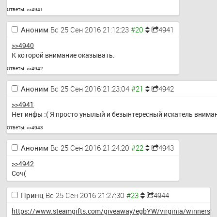
Ответы:
>>4941
Аноним
Вс 25 Сен 2016 21:12:23
4941
>>4940
К которой внимание оказывать.
Ответы:
>>4942
Аноним
Вс 25 Сен 2016 21:23:04
4942
>>4941
Нет инфы :( Я просто унылый и безынтересный искатель внима
Ответы:
>>4943
Аноним
Вс 25 Сен 2016 21:24:20
4943
>>4942
Соч(
Принц
Вс 25 Сен 2016 21:27:30
4944
https://www.steamgifts.com/giveaway/egbYW/virginia/winners