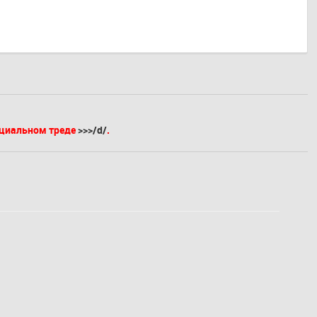
ециальном треде
>>>/d/
.