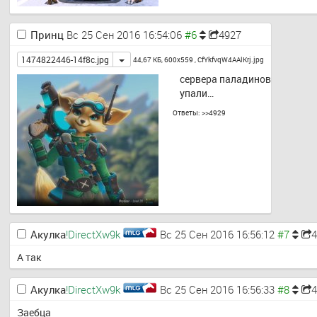
Принц
Вс 25 Сен 2016 16:54:06
4927
Toggle
1474822446-14f8c.jpg
44,67 КБ, 600x559 ,
CfYkfvqW4AAlKrj.jpg
сервера паладинов 
упали…
Ответы:
>>4929
Акулка
!DirectXw9k
Вс 25 Сен 2016 16:56:12
4
А так
Акулка
!DirectXw9k
Вс 25 Сен 2016 16:56:33
4
Заебца