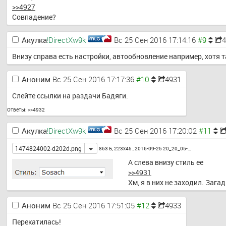
>>4927
Совпадение?
Акулка
!DirectXw9k
Вс 25 Сен 2016 17:14:16
Внизу справа есть настройки, автообновление например, хотя 
Аноним
Вс 25 Сен 2016 17:17:36
4931
Слейте ссылки на раздачи Бадяги.
Ответы:
>>4932
Акулка
!DirectXw9k
Вс 25 Сен 2016 17:20:02
Toggle
1474824002-d202d.png
863 Б, 223x45 ,
2016-09-25 20_20_05-…
А слева внизу стиль ее
>>4931
Хм, я в них не заходил. Загад
Аноним
Вс 25 Сен 2016 17:51:05
4933
Перекатилась!