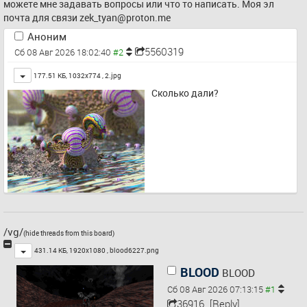
можете мне задавать вопросы или что то написать. Моя эл 
почта для связи 
zek_tyan@proton.me
Аноним
5560319
Сб 08 Авг 2026 18:02:40
Toggle
177.51 КБ, 1032x774 ,
2.jpg
Сколько дали?
/vg/
(hide threads from this board)
Toggle
431.14 КБ, 1920x1080 ,
blood6227.png
BLOOD
BLOOD
Сб 08 Авг 2026 07:13:15
36916
[Reply]