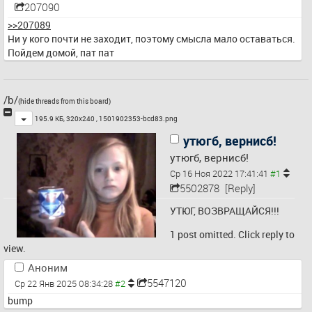
207090
>>207089
Ни у кого почти не заходит, поэтому смысла мало оставаться. 
Пойдем домой, пат пат
/b/
(hide threads from this board)
Toggle
195.9 КБ, 320x240 ,
1501902353-bcd83.png
утюгб, вернисб!
утюгб, вернисб!
Ср 16 Ноя 2022 17:41:41
5502878
[Reply]
УТЮГ, ВОЗВРАЩАЙСЯ!!!
1 post omitted. Click reply to
view.
Аноним
5547120
Ср 22 Янв 2025 08:34:28
bump