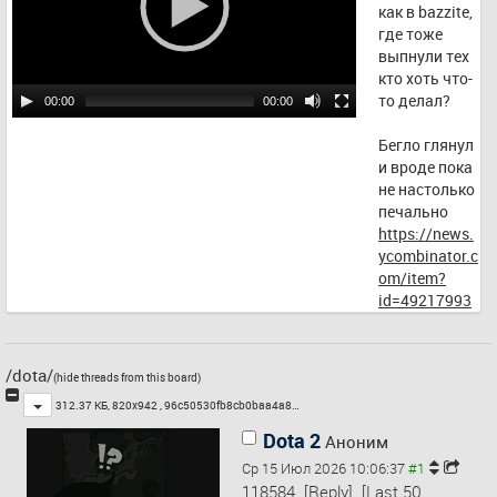
как в bazzite, 
где тоже 
выпнули тех 
кто хоть что-
то делал?
00:00
00:00
Бегло глянул 
и вроде пока 
не настолько 
печально
https://news.
ycombinator.c
om/item?
id=49217993
/dota/
(hide threads from this board)
Toggle
312.37 КБ, 820x942 ,
96c50530fb8cb0baa4a8…
Dota 2
Аноним
Ср 15 Июл 2026 10:06:37
118584
[Reply]
[Last 50