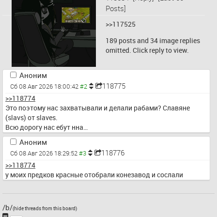
Posts]
>>117525
189 posts and 34 image replies
omitted. Click reply to view.
Аноним
118775
Сб 08 Авг 2026 18:00:42
>>118774
Это поэтому нас захватывали и делали рабами? Славяне 
(slavs) от slaves.
Всю дорогу нас ебут нна…
Аноним
118776
Сб 08 Авг 2026 18:29:52
>>118774
у моих предков красные отобрали конезавод и сослали
/b/
(hide threads from this board)