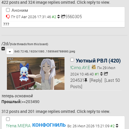
422 posts and 324 image replies omitted. Click reply to view.
Аноним
5560305
Пт 07 Авг 2026 17:31:46
???
/2d/
(hide threads from this board)
Toggle
840.72 КБ, 1920x1080 ,
1585646788680.jpeg
Уютный РВЛ (420)
!Cirno.AY.E
Пн 29 Июл
2024 10:46:40
204531
[Reply]
[Last 50
Posts]
теперь основной
Прошлый:
>>203490
312 posts and 201 image replies omitted. Click reply to view.
!Yena.MIERA
Вс 26 Июл 2026 15:21:09