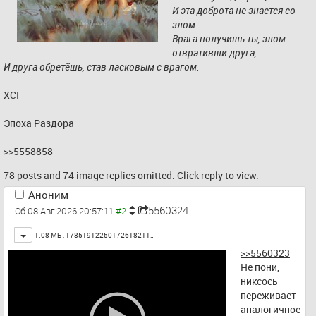
И эта доброта не знается со 
злом.
Врага получишь ты, злом 
отвративши друга,
И друга обретёшь, став ласковым с врагом.
XCI
Эпоха Раздора
>>5558858
78 posts and 74 image replies omitted. Click reply to view.
Аноним
5560324
Сб 08 Авг 2026 20:57:11
Toggle
1.08 МБ ,
17851912250172618211…
>>5560323
Не пони, 
никсось 
переживает 
аналогичное 