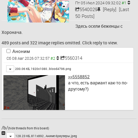
Пт 05 Июл 2024 09:32:02
5540029
[Reply]
[Last
50 Posts]
Здесь осели беженцы с 
Хоронача.
489 posts and 322 image replies omitted. Click reply to view.
Аноним
5560314
Сб 08 Авг 2026 07:32:57
Toggle
200.06 КБ, 1920x1080 ,
blood4796.png
>>5558852
а что, есть вариант как-то по-
другому?)
/b/
(hide threads from this board)
Toggle
128.23 КБ, 811x892 ,
Аниме браузеры.jpeg