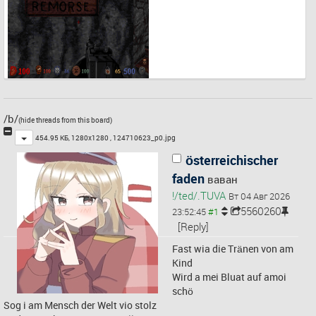
/b/
(hide threads from this board)
Toggle
454.95 КБ, 1280x1280 ,
124710623_p0.jpg
österreichischer
faden
ваван
!/ted/.TUVA
Вт 04 Авг 2026
5560260
23:52:45
[Reply]
Fast wia die Tränen von am 
Kind
Wird a mei Bluat auf amoi 
schö
Sog i am Mensch der Welt vio stolz