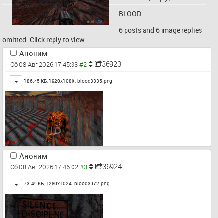
BLOOD
6 posts and 6 image replies
omitted. Click reply to view.
Аноним
36923
Сб 08 Авг 2026 17:45:33
Toggle
186.45 КБ, 1920x1080 ,
blood3335.png
Аноним
36924
Сб 08 Авг 2026 17:46:02
Toggle
73.49 КБ, 1280x1024 ,
blood3072.png