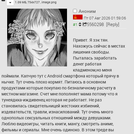
Toggle
1.09 МБ, 754x727 ,
image.png
Аноним
Пт 07 Авг 2026 01:59:06
5560298
[Reply]
Привет. Я зэк тян. 
Нахожусь сейчас в местах 
лишения свободы. 
Пыталась заработать 
денег работая 
кладменом,но меня 
поймали. Капчую тут с Android смартфона который прячу в 
нычке. Тут очень плохо кормят. Питаюсь в основном 
продуктами которые покупаю по безналичному расчету в 
местном магазине. Счет мне пополняет мама потому что я 
тунеядкка-иждивенец которая не работает. Не раз 
становилась свидетельницей жестоких избиений, 
издевательств, травли, изнасилований. Тут очень много 
однополых сексуальных отношений между девушками. 
Люблю видеоигры, читать книги, мангу, смотреть аниме, 
фильмы и сериалы. Мне очень одиноко. В этом треде вы 