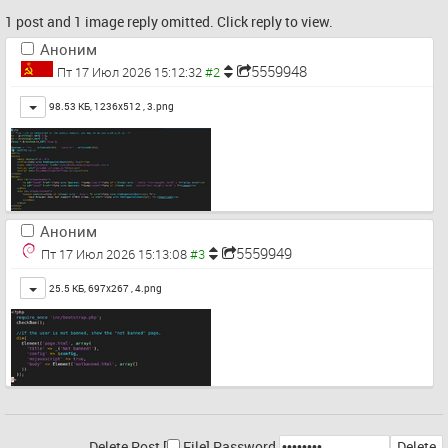
1 post and 1 image reply omitted. Click reply to view.
Аноним
5559948
Пт 17 Июл 2026 15:12:32
Toggle
98.53 КБ, 1236x512 ,
3.png
Аноним
5559949
Пт 17 Июл 2026 15:13:08
Toggle
25.5 КБ, 697x267 ,
4.png
Delete Post [
File
]
Password