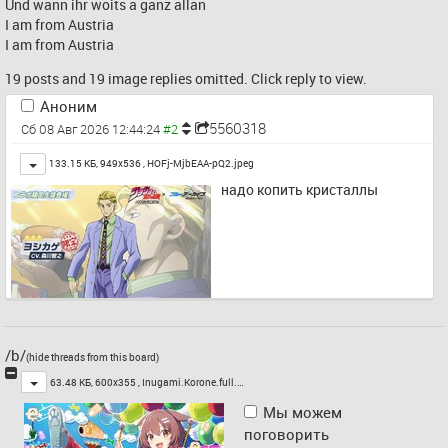
Und wann ihr woits a ganz allan
I am from Austria
I am from Austria
19 posts and 19 image replies omitted. Click reply to view.
Аноним
5560318
Сб 08 Авг 2026 12:44:24
Toggle
133.15 КБ, 949x536 ,
HOFj-MjbEAA-pQ2.jpeg
надо копить кристаллы
/b/
(hide threads from this board)
Toggle
63.48 КБ, 600x355 ,
Inugami.Korone.full.…
Мы можем
поговорить