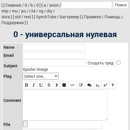
[
[
Главная
/
0
/
b
/
d
]
[
a
/
anon
/
mlp
/
mu
/
po
/
r34
/
vg
/
diy
/
dota
]
[
old
/
test
]
[
SynchTube
/
Багтрекер
]
[
Правила
/
Помощь
/
Поддержка
]
]
0 - универсальная нулевая
Name
Email
Subject
Spoiler Image
Flag
Comment
File