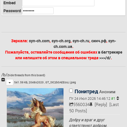
Embed
Password
Зеркала:
syn-ch.com
,
syn-ch.org
,
syn-ch.ru
,
синч.рф
,
syn-
ch.com.ua
.
Пожалуйста, оставляйте сообщения об ошибках
в багтрекере
или напишите об этом в специальном треде
>>>/d/
.
/b/
(hide threads from this board)
Toggle
541.59 КБ, 2048x2020 ,
GT_tXCzb0AEEosJ.jpeg
Понитред
Аноним
Пт 24 Июл 2026 14:46:12
5560034
[Reply]
[Last
50 Posts]
Добру и враг и друг 
ответствуют добром,