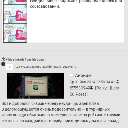
Нвидиа. Много видосов с разбором задачек для 
собеседований.
/b/
(hide threads from this board)
Toggle
1.24 МБ, 2408x1080 ,
MahjongSoul_2024-01-…
Аноним
Ср 31 Янв 2024 12:50:34
5530949
[Reply]
[Last
50 Posts]
Вот и добрался сквозь череду неудач до адептства.
В целом ощущается очень подозрительно — в турнирных 
играх иногда обыгрываю мастеров, в игре на рейтинг с такими 
же, как я, на каждый шаг вперёд приходилось два шага назад.