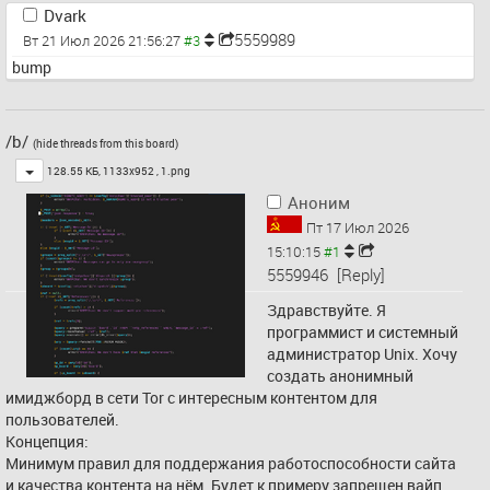
Dvark
5559989
Вт 21 Июл 2026 21:56:27
bump
/b/
(hide threads from this board)
Toggle
128.55 КБ, 1133x952 ,
1.png
Аноним
Пт 17 Июл 2026
15:10:15
5559946
[Reply]
Здравствуйте. Я 
программист и системный 
администратор Unix. Хочу 
создать анонимный 
имиджборд в сети Tor с интересным контентом для 
пользователей.
Концепция:
Минимум правил для поддержания работоспособности сайта 
и качества контента на нём. Будет к примеру запрещен вайп, 