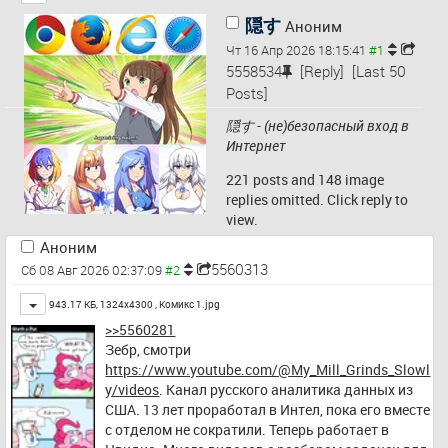
隠す
Аноним
Чт 16 Апр 2026 18:15:41
5558534
[Reply]
[Last 50
Posts]
隠す - (не)безопасный вход в 
Интернет
221 posts and 148 image
replies omitted. Click reply to
view.
Аноним
5560313
Сб 08 Авг 2026 02:37:09
Toggle
943.17 КБ, 1324x4300 ,
Комикс 1.jpg
>>5560281
Зебр, смотри 
https://www.youtube.com/@My_Mill_Grinds_Slowl
y/videos
. Канал русского аналитика данных из 
США. 13 лет проработал в Интел, пока его вместе 
с отделом не сократили. Теперь работает в 