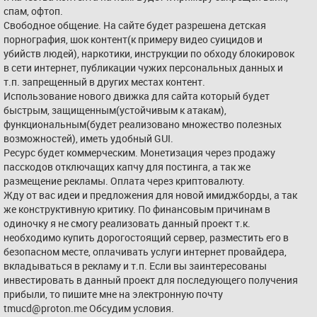
спам, офтоп.
Свободное общение. На сайте будет разрешена детская 
порнография, шок контент(к примеру видео суицидов и 
убийств людей), наркотики, инструкции по обходу блокировок 
в сети интернет, публикации чужих персональных данных и 
т.п. запрещенный в других местах контент.
Использование нового движка для сайта который будет 
быстрым, защищенным(устойчивым к атакам), 
функциональным(будет реализовано множество полезных 
возможностей), иметь удобный GUI.
Ресурс будет коммерческим. Монетизация через продажу 
пасскодов отключащих капчу для постинга, а так же 
размещение рекламы. Оплата через криптовалюту.
Жду от вас идеи и предложения для новой имиджборды, а так 
же конструктивную критику. По финансовым причинам в 
одиночку я не смогу реализовать данный проект т.к. 
необходимо купить дорогостоящий сервер, разместить его в 
безопасном месте, оплачивать услуги интернет провайдера, 
вкладываться в рекламу и т.п. Если вы заинтересованы 
инвестировать в данный проект для последующего получения 
прибыли, то пишите мне на электронную почту 
tmucd@proton.me Обсудим условия.