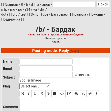
[
[
Главная
/
0
/
b
/
d
]
[
a
/
anon
/
mlp
/
mu
/
po
/
r34
/
vg
/
diy
/
dota
]
[
old
/
test
]
[
SynchTube
/
Багтрекер
]
[
Правила
/
Помощь
/
Поддержка
]
]
/b/ - Бардак
Качественное гетеросексуальное общение
Каталог тредов
Архив
Posting mode: Reply
[Return]
Name
Email
Subject
Spoiler Image
Flag
Comment