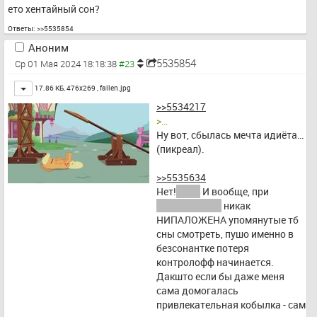
ето хентайный сон?
Ответы:
>>5535854
Аноним
5535854
Ср 01 Мая 2024 18:18:38
Toggle
17.86 КБ, 476x269 ,
fallen.jpg
>>5534217
>…
Ну вот, сбылась мечта идиёта… 
(пикреал).
>>5535634
Нет!
!!111
 И вообще, при 
воздержании
 никак 
НИПАЛОЖЕНА упомянутые тб 
сны смотреть, пушо именно в 
безсонантке потеря 
контролофф начинается. 
Дакшто если бы даже меня 
сама домогалась 
привлекательная кобылка - сам 