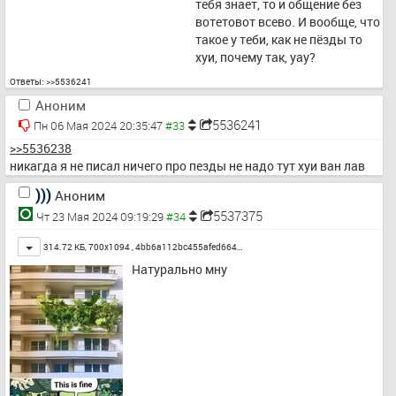
тебя знает, то и общение без 
вотетовот всево. И вообще, что 
такое у теби, как не пёзды то 
хуи, почему так, yay?
Ответы:
>>5536241
Аноним
5536241
Пн 06 Мая 2024 20:35:47
>>5536238
никагда я не писал ничего про пезды не надо тут хуи ван лав
)))
Аноним
5537375
Чт 23 Мая 2024 09:19:29
Toggle
314.72 КБ, 700x1094 ,
4bb6a112bc455afed664…
Натурально мну