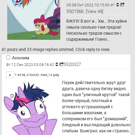
Сб 08 Окт 2022 10:15:00
5501566
[View All]
ВЖУХ! В вот и… Хм… Эта хуйня 
смыла сколько-там тредов! 
Несколько тредов смысли с 
содержимым! Говно…
41 posts and 33 image replies omitted. Click reply to view.
Аноним
5520027
Вт 12 Сен 2023 03:06:16
Toggle
7.45 КБ, 216x233 ,
mad_14.jpeg
Пауки действительно жрут друг 
друга, давеча одну битву видел, 
один был "уличный-крутой" такой 
более чёрный, плотный и 
угловато-устрашающий с 
большими жвалами, а 
соперником его был "домашний", 
бледный и выглядящий довольно 
слабым. Выиграл, как ни странно, 