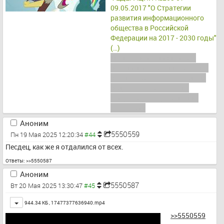
09.05.2017 "О Стратегии 
развития информационного 
общества в Российской 
Федерации на 2017 - 2030 годы"
(…)
Из псто неироничной(тм) 
переписки, особенно смешно, 
что предъява адресовалась 
челу, (заведомо) давно 
живущему в другом конце 
географии
Аноним
5550559
Пн 19 Мая 2025 12:20:34
Песдец, как же я отдалился от всех.
Ответы:
>>5550587
Аноним
5550587
Вт 20 Мая 2025 13:30:47
Toggle
944.34 КБ ,
17477377636940.mp4
>>5550559