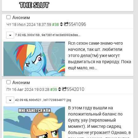
Аноним
5541096
Чт 18 Июл 2024 18:37:59
Toggle
7.92 КБ, 300x168 ,
9a7381e1ac3a6092adaa…
Rcn сезон сами-знамо-чего 
начолси, так шт. любители 
этого дела(тм) уже могут 
выдвигаться на природу. Пока 
ещё мало, но…
Аноним
5542010
Пт 16 Авг 2024 19:03:28
Toggle
42.09 КБ, 600x521 ,
lol1723834877.jpg
В этом году вышли на 
положительный баланс по 
бухлу, yay (переломный 
момент). И мистер сидрец 
больше не угрожает! Однако, в 