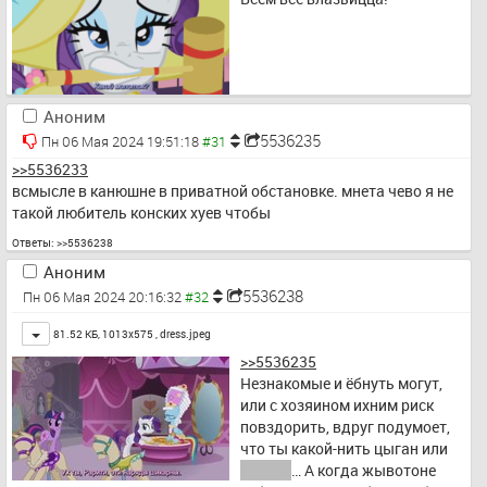
Аноним
5536235
Пн 06 Мая 2024 19:51:18
>>5536233
всмысле в канюшне в приватной обстановке. мнета чево я не 
такой любитель конских хуев чтобы
Ответы:
>>5536238
Аноним
5536238
Пн 06 Мая 2024 20:16:32
Toggle
81.52 КБ, 1013x575 ,
dress.jpeg
>>5536235
Незнакомые и ёбнуть могут, 
или с хозяином ихним риск 
повздорить, вдруг подумоет, 
что ты какой-нить цыган или 
конеёь
… А когда жывотоне 