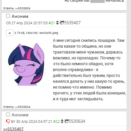
но скорее бы 
работа
 началась.
Ответы:
>>5535854
Аноним
5535407
Сб 27 Апр 2024 20:57:05
Toggle
3.75 КБ, 160x160 ,
twoiloit3.jpeg
А мне сегодня снились лошадки. Там 
была какая-то община, но они 
трактовали меня чужаком, держась 
вежливо, но прохладно. Почему-то 
это было немного обидно, хотя 
вполне справедливо - я 
действительно был чужим, просто 
нанялся делать у них какую-то хрень, 
не помню что именно. Помимо 
прочего, у этих людей была конюшня, 
и я туда мог заглядывать.
Ответы:
>>5535634
Аноним
5535634
Вт 30 Апр 2024 04:57:21
>>5535407