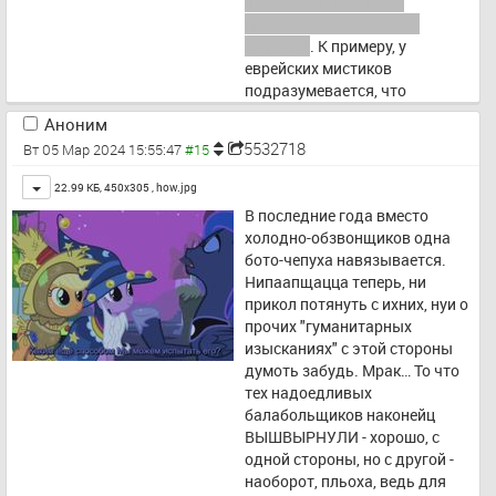
происходит (швитая) 
Прагресса от худшего к 
лучшему
. К примеру, у 
еврейских мистиков 
подразумевается, что 
оконительные истории из ихней 
Аноним
главной книги - энт не просто 
5532718
Вт 05 Мар 2024 15:55:47
какие-то там предания 
бородатого прошлого, но они 
Toggle
22.99 КБ, 450x305 ,
how.jpg
выступают неким обще-
В последние года вместо 
шаблончегом, в соответствии с 
холодно-обзвонщиков одна 
которым разворачиваются (и 
бото-чепуха навязывается. 
обречены разворачиваться) 
Нипаапщацца теперь, ни 
расклады вновь и вновь, и, 
прикол потянуть с ихних, нуи о 
соответственно, подсказкой 
прочих "гуманитарных 
для внимательного sapienti 
изысканиях" с этой стороны 
слушот. (Коль скоро книга-де 
думоть забудь. Мрак… То что 
сакральна и даж написана 
тех надоедливых 
(надиктована) Самим, т.е. в 
балабольщиков наконейц 
соответствии с ихней верой и 
ВЫШВЫРНУЛИ - хорошо, с 
проистекающей оттудова 
одной стороны, но с другой - 
философией, понb-да?)
наоборот, пльоха, ведь для 