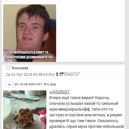
законоторчеству WW. Штош, 
пльоха, чосказать…
Аноним
5543727
Ср 02 Окт 2024 00:36:04
Toggle
301.02 КБ, 800x1067 ,
frn2.jpeg
>>5520027
Вчера ещё такое видел! Карочь, 
сначала услышал какой-то сильный 
шум микрокрыльефф, типа кто-то 
застрял в паутине или ветках, и решил 
проверитб що там такое. Оказалось, 
дрались серая муха против небольшой 