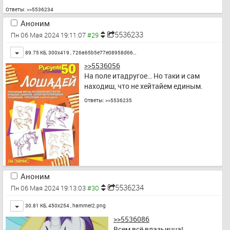
Ответы:
>>5536234
Аноним
5536233
Пн 06 Мая 2024 19:11:07
Toggle
89.75 КБ, 300x419 ,
726a65b5e77e08958d66…
>>5536056
На поле итадругое… Но таки и сам 
находиш, что не хейтайем единым.
Ответы:
>>5536235
Аноним
5536234
Пн 06 Мая 2024 19:13:03
Toggle
30.81 КБ, 450x254 ,
hammer2.png
>>5536086
Всем всё влазьицца!