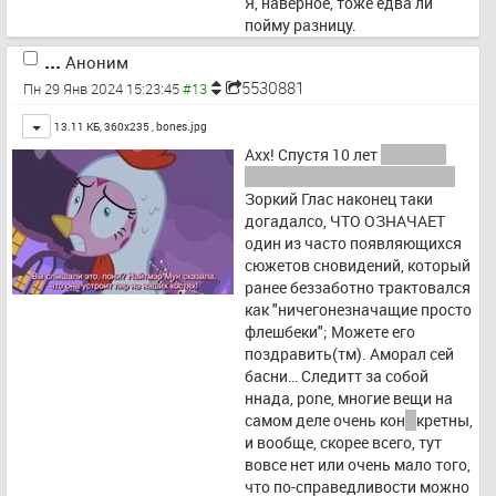
Я, наверное, тоже едва ли 
пойму разницу.
...
Аноним
5530881
Пн 29 Янв 2024 15:23:45
Toggle
13.11 КБ, 360x235 ,
bones.jpg
Ахх! Спустя 10 лет 
ланд, на 
самом деле немного меньше
Зоркий Глас наконец таки 
догадалсо, ЧТО ОЗНАЧАЕТ 
один из часто появляющихся 
сюжетов сновидений, который 
ранее беззаботно трактовался 
как "ничегонезначащие просто 
флешбеки"; Можете его 
поздравить(тм). Аморал сей 
басни… Следитт за собой 
ннада, pone, многие вещи на 
самом деле очень кон
ь
кретны, 
и вообще, скорее всего, тут 
вовсе нет или очень мало того, 
что по-справедливости можно 