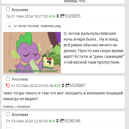
знаешь что…
Аноним
5535855
Ср 01 Мая 2024 18:27:00
Toggle
31.58 КБ, 792x568 ,
celebrate2.jpeg
О, энтож вальпульгеевская 
ночь вчкра была… Ну и ланд, 
всё равно обычно ничего не 
делаю; Просто как скоро время 
идёт! Кстати, и "день саженцев" 
этой весной таки пропустили.
Аноним
5535887
Чт 02 Мая 2024 05:00:49
чево тогда такого в том что мог заходить в канюшню лошадей 
никагда не видел?
Ответы:
>>5536046
Аноним
5536046
Пт 03 Мая 2024 22:50:53