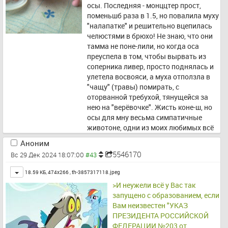
осы. Последняя - монццтер прост, 
поменьшб раза в 1.5, но повалила муху 
"налапатке" и решительно вцепилась 
челюстями в брюхо! Не знаю, что они 
тамма не поне-лили, но когда оса 
преуспела в том, чтобы вырвать из 
соперника ливер, просто поднялась и 
улетела восвояси, а муха отползла в 
"чащу" (травы) помирать, с 
оторванной требухой, тянущейся за 
нею на "верёвочке". Жисть коне-ш, но 
осы для мну весьма симпатичные 
животоне, одни из моих любимых всё 
равно…
Аноним
5546170
Вс 29 Дек 2024 18:07:00
Toggle
18.59 КБ, 474x266 ,
th-3857317118.jpeg
>И неужели всё у Вас так 
запущено с образованием, если 
Вам неизвестен "УКАЗ 
ПРЕЗИДЕНТА РОССИЙСКОЙ 
ФЕДЕРАЦИИ №203 от 