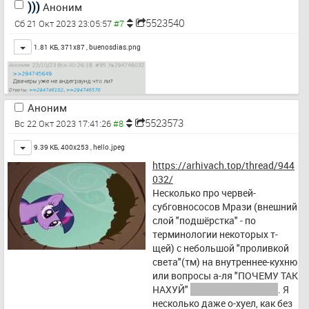
)))
Аноним
до первых минус семи-восьми. 
5523540
И чтобы до этого времени его 
Сб 21 Окт 2023 23:05:57
не склевали птицы и не 
Toggle
1.81 КБ, 371x87 ,
buenosdias.png
поразила всякая ржа и тля. А 
как только случится нужный 
мороз - то в эту же ночь его 
собирают вручную в 
спецперчатках и сразу несут на 
Аноним
отжим.
5523573
Вс 22 Окт 2023 17:41:26
>Получается нечто 
Toggle
слабоалкогольное, страшно 
9.39 КБ, 400x253 ,
hello.jpeg
сладкое и неописуемо вкусное.
https://arhivach.top/thread/944
032/
Жаль, что не был осведомлён 
Несколько про червей-
об этом в прошлом году, а то 
субговнососов Мрази (внешний 
пикрил был бы горделивый 
слой "подшёрстка" - по 
мну.
терминологии некоторых т-
щей) с небольшой "проливкой 
света"(тм) на внутреннее-кухню 
или вопросы а-ля "ПОЧЕМУ ТАК 
НАХУЙ" 
для шибко-вумных
. Я 
несколько даже o-хуел, как без 