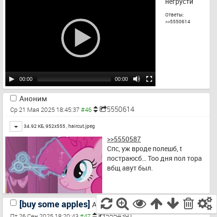
негрусти
Ответы:
>>5550614
00:00
00:00
Аноним
5550614
Ср 21 Мая 2025 18:45:37
Toggle
34.92 КБ, 952x555 ,
haircut.jpeg
>>5550587
Cпс, уж вроде полешб, t 
постраюсб… Тоо дня пол тора 
вбщ авут был.
[buy some apples]
Аноним
5554391
Пт 26 Сен 2025 18:20:43