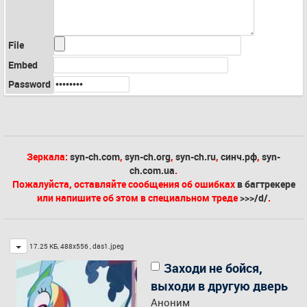
File
Embed
Password
Зеркала:
syn-ch.com
,
syn-ch.org
,
syn-ch.ru
,
синч.рф
,
syn-
ch.com.ua
.
Пожалуйста, оставляйте сообщения об ошибках
в багтрекере
или напишите об этом в специальном треде
>>>/d/
.
Toggle
17.25 КБ, 488x556 ,
das1.jpeg
Заходи не бойся,
выходи в другую дверь
Аноним