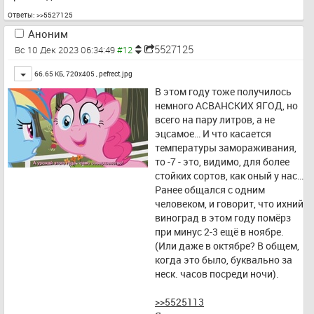
Ответы:
>>5527125
Аноним
5527125
Вс 10 Дек 2023 06:34:49
Toggle
66.65 КБ, 720x405 ,
pefrect.jpg
В этом году тоже получилось 
немного АСВАНСКИХ ЯГОД, но 
всего на пару литров, а не 
эцсамое… И что касается 
температуры замораживания, 
то -7 - это, видимо, для более 
стойких сортов, как оный у нас… 
Ранее общался с одним 
человеком, и говорит, что ихний 
виноград в этом году помёрз 
при минус 2-3 ещё в ноябре. 
(Или даже в октябре? В общем, 
когда это было, буквально за 
неск. часов посреди ночи).
>>5525113