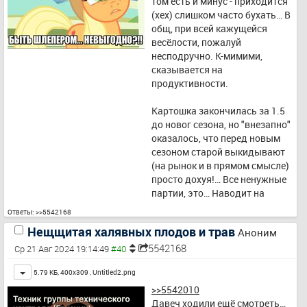
том есть и минус - приходится 
(хех) слишком часто бухать… В 
общ, при всей кажущейся 
весёлости, пожалуй 
несподручно. К-мимими, 
сказывается на 
продуктивности.
Картошка закончилась за 1.5 
до новог сезона, но "внезапно" 
оказалось, что перед новым 
сезоном старой выкидывают 
(на рынок и в прямом смысле) 
просто дохуя!… Все ненужные 
партии, это… Наводит на 
размыфшления, если 
Ответы:
>>5542168
представить этот поток, 
Нещщитая халявных плодов и трав
Аноним
скажем, даже для небольшого 
5542168
посёлка, напр. в джоулях (как 
Ср 21 Авг 2024 19:14:49
мну предпоч), или банально, в 
Toggle
5.79 КБ, 400x309 ,
Untitled2.png
деньгах, то аннуал тотал(тм) 
хош-не-хош, а новодит на 
>>5542010
размышления об инициации 
Давеч ходили ещё смотреть… 