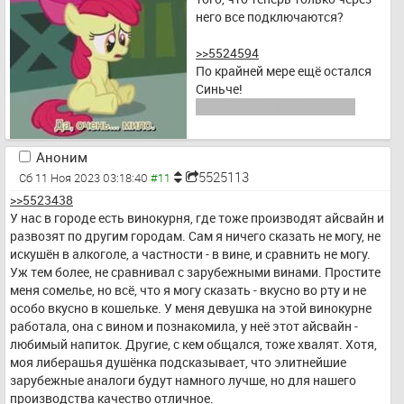
него все подключаются?
>>5524594
По крайней мере ещё остался 
Синьче! 
))))))))))))до24года(((((((99
Аноним
5525113
Сб 11 Ноя 2023 03:18:40
>>5523438
У нас в городе есть винокурня, где тоже производят айсвайн и 
развозят по другим городам. Сам я ничего сказать не могу, не 
искушён в алкоголе, а частности - в вине, и сравнить не могу. 
Уж тем более, не сравнивал с зарубежными винами. Простите 
меня сомелье, но всё, что я могу сказать - вкусно во рту и не 
особо вкусно в кошельке. У меня девушка на этой винокурне 
работала, она с вином и познакомила, у неё этот айсвайн - 
любимый напиток. Другие, с кем общался, тоже хвалят. Хотя, 
моя либерашья душёнка подсказывает, что элитнейшие 
зарубежные аналоги будут намного лучше, но для нашего 
производства качество отличное.