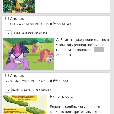
Аноним
5539148
Вт 18 Июн 2024 08:23:01
Toggle
12.8 КБ, 400x249 ,
exactly.jpg
А! Взмжн я уже у пони мал, но в 
этом году равноденствие на 
полнолуние попадает 
почти
. 
Жаль что…
Аноним
5539981
Чт 04 Июл 2024 13:06:19
Toggle
34.92 КБ, 449x512 ,
cucumbs.jpg
Ну, почелост… 
Рецепты солёных огурцов все 
какие-то подозрительные, мне 