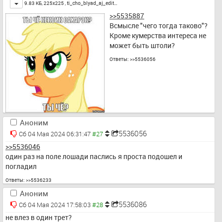
Toggle
9.83 КБ, 225x225 ,
ti_cho_blyad_aj_edit…
>>5535887
Всмысле "чего тогда таково"? 
Кроме кумерства интереса не 
может быть штоли?
Ответы:
>>5536056
Аноним
5536056
Сб 04 Мая 2024 06:31:47
>>5536046
один раз на поле лошади паслись я проста подошел и 
погладил
Ответы:
>>5536233
Аноним
5536086
Сб 04 Мая 2024 17:58:03
не влез в один трет?