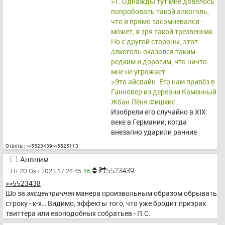
>1. Однажды тут мне довелось 
попробовать такой алкоголь, 
что я прямо засомневался - 
может, я зря такой трезвенник. 
Но с другой стороны, этот 
алкоголь оказался таким 
редким и дорогим, что ничто 
мне не угрожает.
>Это айсвайн. Его нам привёз в 
Ганновер из деревни Каменный 
Жбан Лёня Фишкис.
Изобрели его случайно в XIX 
веке в Германии, когда 
внезапно ударили ранние 
морозы, а виноград ещё не 
Ответы:
>>5523439
>>5525113
собрали. Вот он и подмёрз 
Аноним
прямо на лозе. Сначали хотели 
5523439
Пт 20 Окт 2023 17:24:45
скормить его козам, но для 
интереса попробовали сделать 
>>5523438
вино. Результат впечатлил.
Шо за 
эксцентричная
 манера произвольным образом обрывать 
>Честный айсвайн 
строку - к-х… Видимо, эффекты того, что уже бродит призрак 
производить ужасно сложно - 
твиттера или евоподобных собратьев - П.С.
надо чтобы виноград довисел 