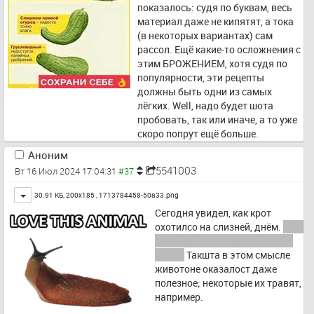
показалось: судя по буквам, весь 
материал даже не кипятят, а тока 
(в некоторых вариантах) сам 
рассол. Ещё какие-то осложнения с 
этим БРОЖЕНИЕМ, хотя судя по 
популярности, эти рецепты 
должны быть одни из самых 
лёгких. Well, надо будет шота 
пробовать, так или иначе, а то уже 
скоро попрут ещё больше.
Аноним
5541003
Вт 16 Июл 2024 17:04:31
Toggle
30.91 КБ, 200x185 ,
1713784458-50a33.png
Сегодня увидел, как крот 
охотилсо на слизней, днём. 
Хм.. 
Пожалуй, это был крот, кто ж 
ещё..?
 Такшта в этом смысле 
животоне оказалост даже 
полезное; некоторые их травят, 
например.