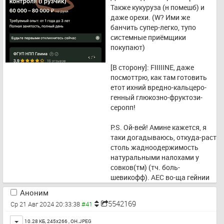
перерабатывающих машинок, 
Также кукуруза (н помешб) и 
хранилищ, и 
даже орехи. (W? Ими же 
ВОТЭТОВОТВСЕВО!
банчить супер-легко, тупо 
системные приёмщики 
Короче, мыслб пони-тн, желаю 
покупают)
дрожайшим ананасикам по 
возможности непрощёлкивать 
[В сторону]: FIIIIINE, даже 
возможности, и самв сою 
посмоттрю, как там готовить 
очередь попытаюсь 
етот ихний вредно-кальцеро-
последовать собственному 
генный глюкозно-фруктози-
совету, не токо касательно 
серопп!
картошки, а и вообще.
P.S. Ой-вей! Амине кажется, я 
таки догадываюсь, откуда-раст 
столь жадноодержимость 
натуральными налохами у 
совков(тм) (тч. боль-
шевикофф). АЕС во-ща гейнии 
вроде швабса начнут 
Аноним
занимаццо, болесно будет все-
5542169
Ср 21 Авг 2024 20:33:38
понятам, и вообще… Тащемта, 
уже и начали, судя по 
Toggle
10.28 КБ, 245x266 ,
OH.JPEG