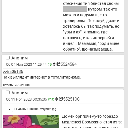
стеснения тип блистал своим 
некрасивым
 нутром, так что 
можно и подумать, это 
тралировка. Пожалуй, даже и 
хотелось бы так подумать, но 
"увы и ах", я помню, где 
нахожусь, и каких червей я 
видел… Мамамия, "роди мине 
обратно", шо-называецца.
Аноним
П.С. Впрочем, по 
5524594
Сб 04 Ноя 2023 11:29:44
отвратительности таки не 
>>5505136
переплёвывает отэту блядину, 
Так выглядит интернет в тоталитаризме.
например: 
https://arhivach.top/thread/941
Ответы:
>>5525108
758/
Аноним
5525108
Сб 11 Ноя 2023 00:35:35
Toggle
11.46 КБ, 300x306 ,
verynic2.jpg
Домен орг почему-то гораздо 
медленее! Возможно, стал из-за 
того, что теперь только через 