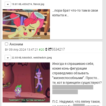
(надо же, кто бы мог 
Toggle
19.81 КБ, 433x274 ,
france.jpg
подумать?).
…пора брат что-то там в свои 
копыта и…
Аноним
5534217
Вт 09 Апр 2024 13:47:21
Toggle
22.93 КБ, 644x543 ,
watchadoin.jpeg
Иногда я спрашиваю себя, 
кокие конь-фигурации 
справедливо обзывать 
"жизнеспособными". Просто… 
те, кот в принцепн существуют? 
Или существовали где-то-
когда-то? Ха-ха!
П.С. Недумол, что ляпну такое, 