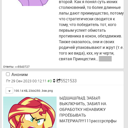
второй. Как я понял суть ихних 
столкновений, то более длинные 
лапы дают преимущество, потому 
что стратегически сводится к 
тому, что победитель тот, кого 
первым успеет обмотать 
противника в кокон, обездвижив. 
Также оказалось, они и своих 
родичей упаковывают и жрут (т.е. 
того же вида), кхх, ну и черти, 
святая Принцестия… 
Очень 
интересно, главно не говорить об 
Ответы:
>>5543727
этом Шаттерфлай.
Аноним
5521533
Пт 29 Сен 2023 00:12:11
Toggle
100.14 КБ, 234x250 ,
bsa.png
ЫДШАШЛЫД ЗАБЫЛ 
ВЫКЛЮЧИТЬ, ЗАБИЛ НА 
ОБРАБОТКУ НЕНАВИЖУ 
ПРОЁБЫВАТЬ 
МАТЕРИАЛ!!!111расссрспрфы