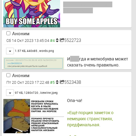
Надо заниматься более 
внимательно…
Аноним
5522723
Сб 14 Окт 2023 13:45:04
Toggle
1.57 КБ, 440x85 ,
words.png
И
гого
гда и мелкобуква может 
сказать очень правильно.
Аноним
5523438
Пт 20 Окт 2023 17:22:48
Toggle
97 КБ, 1280x720 ,
icewine.jpeg
Опа-ча!
>Ещё порция заметок о 
немецких странствиях, 
предфинальная.