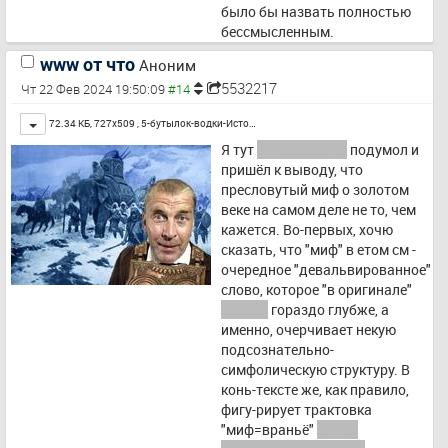
было бы назвать полностью 
бессмысленным.
www от что
Аноним
5532217
Чт 22 Фев 2024 19:50:09
Toggle
72.34 КБ, 727x509 ,
5-бутылок-водки-Исто…
Я тут 
ещё немношк
 подумол и 
пришёл к выводу, что 
пресловутый миф о золотом 
веке на самом деле не то, чем 
кажется. Во-первых, хочю 
сказать, что "миф" в етом см - 
очередное "девальвированное" 
слово, которое "в оригинале" 
"было"
 гораздо глубже, а 
именно, очерчивает некую 
подсознательно-
симфолическую структуру. В 
конь-тексте же, как правило, 
фигу-рирует трактовка 
"миф=враньё" 
и што 