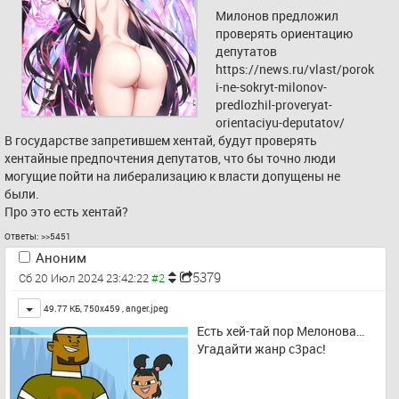
Милонов предложил 
проверять ориентацию 
депутатов
https://news.ru/vlast/porok
i-ne-sokryt-milonov-
predlozhil-proveryat-
orientaciyu-deputatov/
В государстве запретившем хентай, будут проверять 
хентайные предпочтения депутатов, что бы точно люди 
могущие пойти на либерализацию к власти допущены не 
были.
Про это есть хентай?
Ответы:
>>5451
Аноним
5379
Сб 20 Июл 2024 23:42:22
Toggle
49.77 КБ, 750x459 ,
anger.jpeg
Есть хей-тай пор Мелонова… 
Угадайти жанр с3рас!