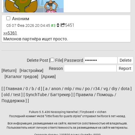
Аноним
5451
Сб 07 Фев 2026 20:04:45
>>5361
Милонов партнёра ищет просто.
Delete Post [
File
]
Password
Reason
[Return]
[Настройки]
[Каталог тредов]
[Архив]
[
[
Главная
/
0
/
b
/
d
]
[
a
/
anon
/
mlp
/
mu
/
po
/
r34
/
vg
/
diy
/
dota
]
[
old
/
test
]
[
SynchTube
/
Багтрекер
]
[
Правила
/
Помощь
/
Поддержка
]
]
Fukuro
5.5.436 Noscoping Narwhal |
Tinyboard
+
vichan
Последний коммит #438 "
little fixes for quarts styles
" отправил
twiforce
9 лет назад.
Вся информация, размещаемая на сайте, является собственностью её владельцев.
Пользователь несет личную ответственность за размещаемые на сайте материалы.
Скорость борды: 100500 п/час | Онлайн: 9000