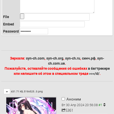
File
Embed
Password
Зеркала:
syn-ch.com
,
syn-ch.org
,
syn-ch.ru
,
синч.рф
,
syn-
ch.com.ua
.
Пожалуйста, оставляйте сообщения об ошибках
в багтрекере
или напишите об этом в специальном треде
>>>/d/
.
Toggle
431.71 КБ, 519x525 ,
0.png
Аноним
Вт 30 Апр 2024 20:56:08
5361