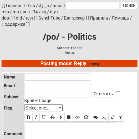
[
[
Главная
/
0
/
b
/
d
]
[
a
/
anon
/
mlp
/
mu
/
po
/
r34
/
vg
/
diy
/
dota
]
[
old
/
test
]
[
SynchTube
/
Багтрекер
]
[
Правила
/
Помощь
/
Поддержка
]
]
/po/ - Politics
Каталог тредов
Архив
Posting mode: Reply
[Return]
Name
Email
Subject
Spoiler Image
Flag
Comment