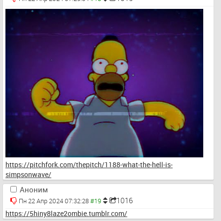
https://pitchfork.com/thepitch/1188-what-the-hell-is-
simpsonwave/
Аноним
1016
Пн 22 Апр 2024 07:32:28
https://5hiny8laze2ombie.tumblr.com/