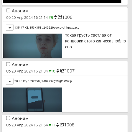
Аноним
1006
Сб 20 Апр 2024 16:21:14
Toggle
135.47 КБ, 853x358 ,
240229cqwpybhlgwxc.p…
такая грусть светлая от 
канцовки етого кинчеса люблю 
ево
Аноним
1007
Сб 20 Апр 2024 16:21:34
Toggle
78.45 КБ, 853x358 ,
240229egxsrgztsstw.p…
Аноним
1008
Сб 20 Апр 2024 16:21:54