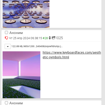
Аноним
1025
Чт 25 Апр 2024 06:38:15
Toggle
122.89 КБ, 965x1200 ,
240408zoqxwhblulqx.j…
https://www.keyboardfaces.com/aesth
etic-symbols.html
Аноним