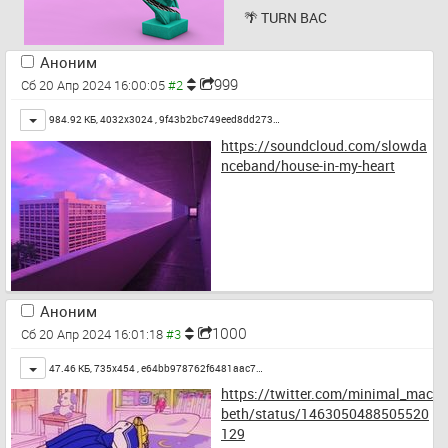
🌴 TURN BAC
Аноним
999
Сб 20 Апр 2024 16:00:05
Toggle
984.92 КБ, 4032x3024 ,
9f43b2bc749eed8dd273…
https://soundcloud.com/slowda
nceband/house-in-my-heart
Аноним
1000
Сб 20 Апр 2024 16:01:18
Toggle
47.46 КБ, 735x454 ,
e64bb978762f6481aac7…
https://twitter.com/minimal_mac
beth/status/1463050488505520
129