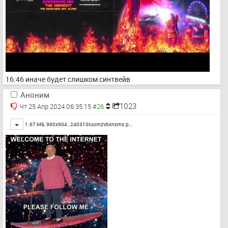
16:46 иначе будет слишком синтвейв
Аноним
1023
Чт 25 Апр 2024 06:35:15
Toggle
1.67 МБ, 960x904 ,
240310luomzvbxnxms.p…