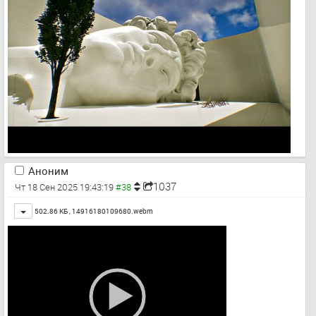
Аноним
1037
Чт 18 Сен 2025 19:43:19
Toggle
502.86 КБ ,
14916180109680.webm