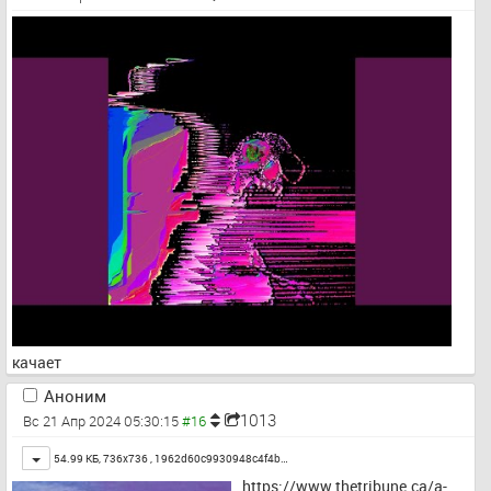
качает
Аноним
1013
Вс 21 Апр 2024 05:30:15
Toggle
54.99 КБ, 736x736 ,
1962d60c9930948c4f4b…
https://www.thetribune.ca/a-