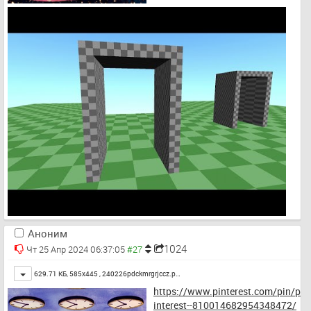
Аноним
1024
Чт 25 Апр 2024 06:37:05
Toggle
629.71 КБ, 585x445 ,
240226pdckmrgrjccz.p…
https://www.pinterest.com/pin/p
interest--810014682954348472/