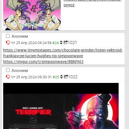
ooyoz
Аноним
1021
Чт 25 Апр 2024 06:24:56
https://www.tinymixtapes.com/chocolate-grinder/listen-vektroid-
frankjavcee-lucien-hughes-rip-simpsonwave
https://imgur.com/t/simpsonwave/8BkPAl3
Аноним
1022
Чт 25 Апр 2024 06:30:31