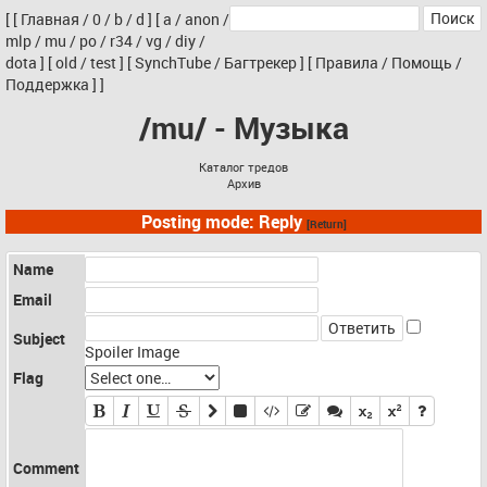
[
[
Главная
/
0
/
b
/
d
]
[
a
/
anon
/
mlp
/
mu
/
po
/
r34
/
vg
/
diy
/
dota
]
[
old
/
test
]
[
SynchTube
/
Багтрекер
]
[
Правила
/
Помощь
/
Поддержка
]
]
/mu/ - Музыка
Каталог тредов
Архив
Posting mode: Reply
[Return]
Name
Email
Subject
Spoiler Image
Flag
Comment