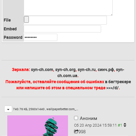
File
Embed
Password
Зеркала:
syn-ch.com
,
syn-ch.org
,
syn-ch.ru
,
синч.рф
,
syn-
ch.com.ua
.
Пожалуйста, оставляйте сообщения об ошибках
в багтрекере
или напишите об этом в специальном треде
>>>/d/
.
Toggle
740.76 КБ, 2560x1440 ,
wallpaperbetter.com_…
Аноним
Сб 20 Апр 2024 15:59:11
998