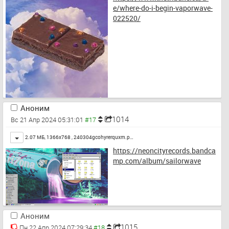
e/where-do-i-begin-vaporwave-
022520/
Аноним
1014
Вс 21 Апр 2024 05:31:01
Toggle
2.07 МБ, 1366x768 ,
240304gcohyrerquxm.p…
https://neoncityrecords.bandca
mp.com/album/sailorwave
Аноним
1015
Пн 22 Апр 2024 07:29:34