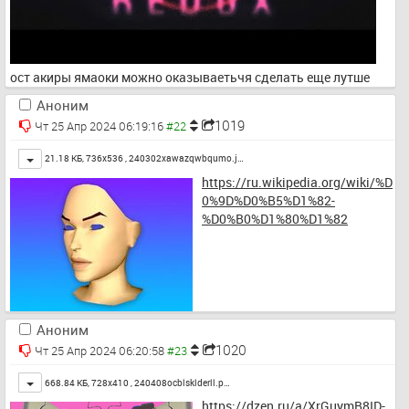
ост акиры ямаоки можно оказываетьчя сделать еще лутше
Аноним
1019
Чт 25 Апр 2024 06:19:16
Toggle
21.18 КБ, 736x536 ,
240302xawazqwbqumo.j…
https://ru.wikipedia.org/wiki/%D
0%9D%D0%B5%D1%82-
%D0%B0%D1%80%D1%82
Аноним
1020
Чт 25 Апр 2024 06:20:58
Toggle
668.84 КБ, 728x410 ,
240408ocblsklderll.p…
https://dzen.ru/a/XrGuymB8ID-