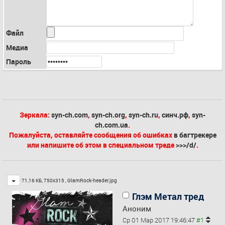
Файл
Медиа
Пароль
Зеркала:
syn-ch.com
,
syn-ch.org
,
syn-ch.ru
,
синч.рф
,
syn-
ch.com.ua
.
Пожалуйста, оставляйте сообщения об ошибках
в багтрекере
или напишите об этом в специальном треде
>>>/d/
.
Toggle
71,16 КБ, 750x315 ,
GlamRock-header.jpg
Глэм Метал тред
Аноним
Ср 01 Мар 2017 19:46:47