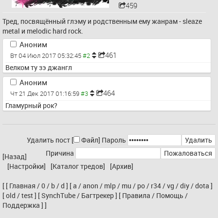
459
Тред, посвящённый глэму и родственным ему жанрам - sleaze 
metal и melodic hard rock.
Аноним
461
Вт 04 Июл 2017 05:32:45
Велком ту зэ джангл
Аноним
464
Чт 21 Дек 2017 01:16:59
Гламурный рок?
Удалить пост [
Файл
]
Пароль
Причина
[Назад]
[Настройки]
[Каталог тредов]
[Архив]
[
[
Главная
/
0
/
b
/
d
]
[
a
/
anon
/
mlp
/
mu
/
po
/
r34
/
vg
/
diy
/
dota
]
[
old
/
test
]
[
SynchTube
/
Багтрекер
]
[
Правила
/
Помощь
/
Поддержка
]
]