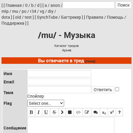
[
[
Главная
/
0
/
b
/
d
]
[
a
/
anon
/
mlp
/
mu
/
po
/
r34
/
vg
/
diy
/
dota
]
[
old
/
test
]
[
SynchTube
/
Багтрекер
]
[
Правила
/
Помощь
/
Поддержка
]
]
/mu/ - Музыка
Каталог тредов
Архив
Вы отвечаете в тред
[Назад]
Имя
Email
Тема
Спойлер
Flag
Сообщение