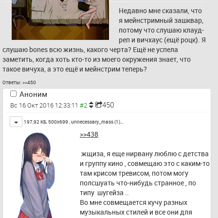
Недавно мне сказали, что 
я мейнстримный зашквар, 
потому что слушаю клауд-
реп и вичхаус (ещё роцк). Я 
слушаю bones всю жизнь, какого черта? Ещё не успела 
заметить, когда хоть кто-то из моего окружения знает, что 
такое вичуха, а это ещё и мейнстрим теперь?
Ответы:
>>450
Аноним
450
Вс 16 Окт 2016 12:33:11
Toggle
197,92 КБ, 500x699 ,
unnecessary_mass (1)…
>>438
 жщиза, я еще нирвану люблю с детства 
и группу кино , совмещаю это с каким-то 
там крисом тревисом, потом могу 
полсшуать что-нибудь странное , по 
типу  шугейза ..
Во мне совмещается кучу разных 
музыкальных стилей и все они для 