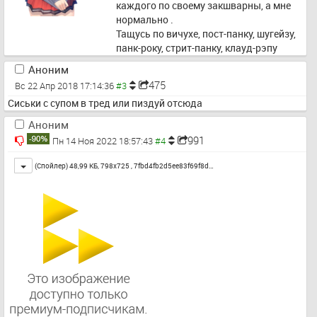
каждого по своему закшварны, а мне 
нормально . 
Тащусь по вичухе, пост-панку, шугейзу, 
панк-року, стрит-панку, клауд-рэпу
Аноним
475
Вс 22 Апр 2018 17:14:36
Сиськи с супом в тред или пиздуй отсюда
Аноним
991
Пн 14 Ноя 2022 18:57:43
Toggle
(Спойлер) 48,99 КБ, 798x725 ,
7fbd4fb2d5ee83f69f8d…