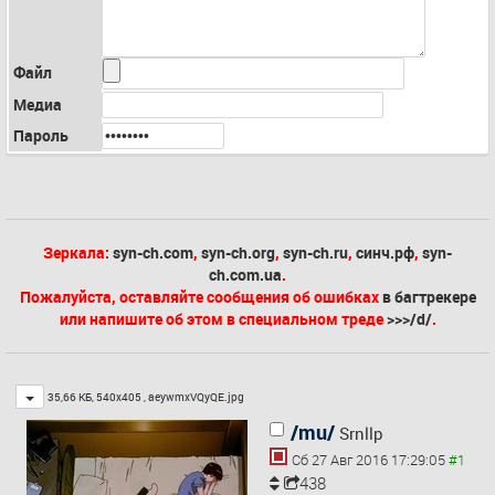
Файл
Медиа
Пароль
Зеркала:
syn-ch.com
,
syn-ch.org
,
syn-ch.ru
,
синч.рф
,
syn-
ch.com.ua
.
Пожалуйста, оставляйте сообщения об ошибках
в багтрекере
или напишите об этом в специальном треде
>>>/d/
.
Toggle
35,66 КБ, 540x405 ,
aeywmxVQyQE.jpg
/mu/
Srnllp
Сб 27 Авг 2016 17:29:05
438