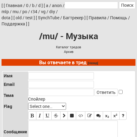
[
[
Главная
/
0
/
b
/
d
]
[
a
/
anon
/
mlp
/
mu
/
po
/
r34
/
vg
/
diy
/
dota
]
[
old
/
test
]
[
SynchTube
/
Багтрекер
]
[
Правила
/
Помощь
/
Поддержка
]
]
/mu/ - Музыка
Каталог тредов
Архив
Вы отвечаете в тред
[Назад]
Имя
Email
Тема
Спойлер
Flag
Сообщение