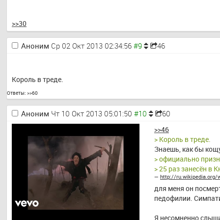
>>30
Аноним
Ср 02 Окт 2013 02:34:56
46
Король в треде.
Ответы:
>>60
Аноним
Чт 10 Окт 2013 05:01:50
60
>>46
> Король в треде.
Знаешь, как бы кощу
> официально призн
> 25 раз занесён в 
— 
http://ru.wikipedia.or
для меня он посмер
педофилии. Симпати
Я несомненно слышал