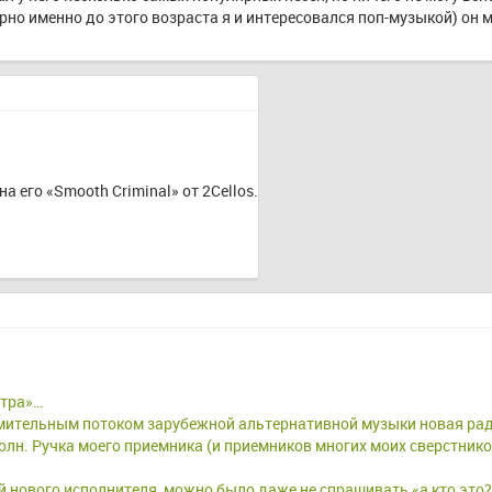
рно именно до этого возраста я и интересовался поп-музыкой) он 
 его «Smooth Criminal» от 2Cellos.
ьтра»…
ремительным потоком зарубежной альтернативной музыки новая ра
лн. Ручка моего приемника (и приемников многих моих сверстнико
ей нового исполнителя, можно было даже не спрашивать «а кто это?