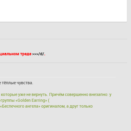
ециальном треде
>>>/d/
.
 тёплые чувства.
 которые уже не вернуть. Причём совершенно внезапно: у 
друга в плейлисте обнаружился вот этот трек неизвестной мне до этого голландской рок-группы «Golden Earring» ( 
л «Беспечного ангела» оригиналом, а друг только 