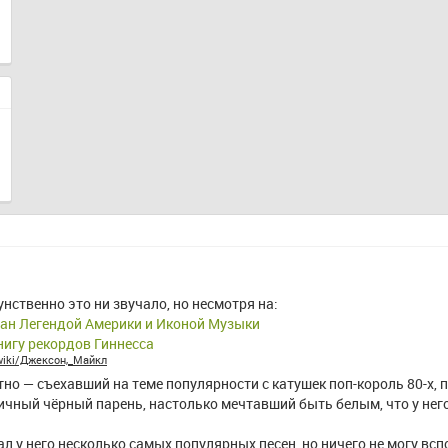
нственно это ни звучало, но несмотря на:
ан Легендой Америки и Иконой Музыки
Книгу рекордов Гиннесса
g/wiki/Джексон,_Майкл
тно — съехавший на теме популярности с катушек поп-король 80-х, 
чный чёрный парень, настолько мечтавший быть белым, что у него
 у него несколько самых популярных песен, но ничего не могу вспон