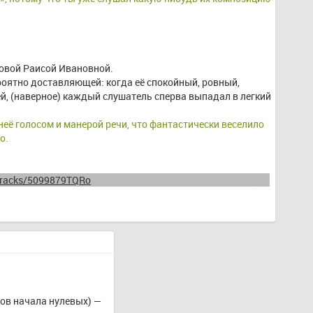
новой Раисой Ивановной.
оятно доставляющей: когда её спокойный, ровный, 
, (наверное) каждый слушатель сперва выпадал в легкий 
её голосом и манерой речи, что фантастически веселило 
о. 
/tracks/5099879TQRo
 — не то чтобы мне очень нравился, но 
в начала нулевых) — 