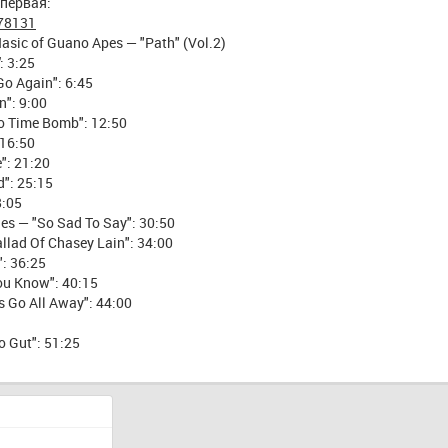
 первая:
/78131
Nasic of Guano Apes — "Path" (Vol.2)
: 3:25
Go Again": 6:45
n": 9:00
o Time Bomb": 12:50
 16:50
e": 21:20
d": 25:15
8:05
es — "So Sad To Say": 30:50
allad Of Chasey Lain": 34:00
: 36:25
You Know": 40:15
s Go All Away": 44:00
o Gut": 51:25
: 56:20