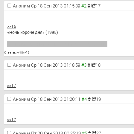
Аноним
Ср 18 Сен 2013 01:15:39
17
>>16
«Ночь короче дня» (1995)
Ох проклятье, а мы же их еще и под гитару орали…
Ответы:
>>18
>>19
Аноним
Ср 18 Сен 2013 01:18:59
18
>>17
Аноним
Ср 18 Сен 2013 01:20:11
19
>>17
Аноним
Пт 20 Сен 2013 00:25:19
27