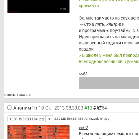
краем уха.
Эх, мне так часто на слух вс
 — Сто и пять. Ультр-ра.
и программа «Шоу-тайм»  с 
Идея пригласить на молодёж
выверенный годами голос чи
осадок.
> В школе у меня был препод
всех одноклассников. Думаю,
>>61
Еще один кавер на «Smooth C
он породил цепочку воспомин
Ответы:
>>64
>>70
Аноним
Чт 10 Окт 2013 08:33:03
64
Toggle
1381393983334.jpg
3,32 МБ, 5648x1416 ,
Ultrazvuk_01.jpg
>>62
Всем желающим немного поно