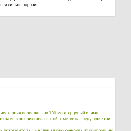
меня сильно поразил.
диостанция ворвалась на 100-мегагерцовый олимп 
в) намертво прикипела к этой отметке на следующие три-
», потому что ты уже слушал какую-нибудь их композицию 