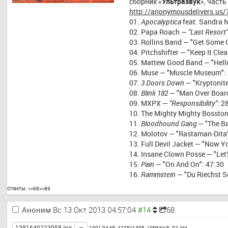
сборник «
Ультразвук
», часть
http://anonymousdelivers.us
01. 
Apocalyptica
 feat. Sandra 
02. Papa Roach — 
"Last Resort"
03. Rollins Band — "Get Some 
04. Pitchshifter — "Keep It Clea
05. Mattew Good Band — "Hell
06. Muse — "Muscle Museum":
07. 
3 Doors Down
 — "Kryptonit
08. 
Blink 182
 — "Man Over Boar
09. MXPX — 
"Responsibility"
: 2
10. The Mighty Mighty Bosston
11. 
Bloodhound Gang
 — "The B
12. Molotov — "Rastaman-Dita"
13. Full Devil Jacket — "Now 
14. Insane Clown Posse — "Let'
15. 
Pain
 — "On And On": 47:30
16. 
Rammstein
 — "Du Riechst S
17. Ian Brown — "Golden Gaze"
Ответы:
>>68
>>89
И нагло выделил любимые.
Аноним
Вс 13 Окт 2013 04:57:04
68
Toggle
1381640223958.jpg
1001,94 КБ, 4235x1398 ,
Ultrazvuk_02.jpg