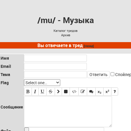
/mu/ - Музыка
Каталог тредов
Архив
Вы отвечаете в тред
[Назад]
Имя
Email
Тема
Спойле
Flag
Сообщение