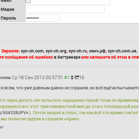
Файл
Медиа
Пароль
Зеркала:
syn-ch.com
,
syn-ch.org
,
syn-ch.ru
,
синч.рф
,
syn-ch.com.ua
.
те сообщения об ошибках
в багтрекере
или напишите об этом в сп
оним
Ср 18 Сен 2013 00:57:51
16
 всем, что уже давным-давно не слушали, но всё ещё испытываете
сего через десять лет испытать ощущение глухой тоски по временам,
cks/504328UPVv
 ). Почти заорал в голос, так как всё это время счита
 мы полночи сидели и слушали «Арию».
397