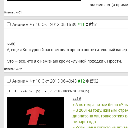
восемь лет (а приме
Ответы:
>>61
Аноним
Чт 10 Окт 2013 05:16:39
61
>>60
А, еще и Контурный насоветовал просто восхитительный кавер на
Это — всё, что я о нём знаю кроме «лунной походки». Прости.
Ответы:
>>62
Аноним
Чт 10 Окт 2013 06:40:43
62
Toggle
1381387243623.jpg
78,75 КБ, 1024x768 ,
Ultra.jpg
>>16
> А потом, а потом была «Ул
> В 2001-м году, живым, ст
диапазона ультракоротких во
четыре года.
> Услышав у кого-то из друз