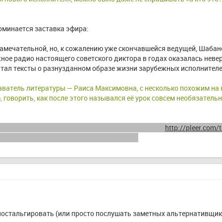
поминается заставка эфира:
 замечательной, но, к сожалению уже скончавшейся ведущей, Шаба
ное радио настоящего советского диктора в годах оказалась невер
тал тексты о разнузданном образе жизни зарубежных исполнителей
аватель литературы — Раиса Максимовна, с несколько похожим на н
 говорить, как после этого назывался её урок совсем необязательн
riminal» от американской группы Alien Ant Farm — 
http://pleer.com
аний, как трек услышанный еще на 100,5.
стальгировать (или просто послушать заметных альтернативщико