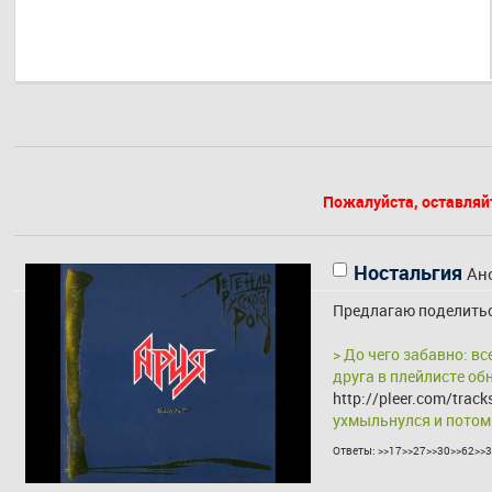
Пожалуйста, оставляй
Ностальгия
Ан
Предлагаю поделиться
> До чего забавно: в
http://pleer.com/tra
ухмыльнулся и потом
Ответы:
>>17
>>27
>>30
>>62
>>