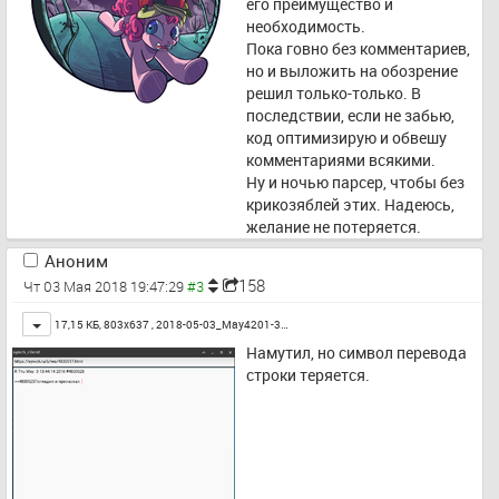
его преимущество и 
необходимость.
Пока говно без комментариев, 
но и выложить на обозрение 
решил только-только. В 
последствии, если не забью, 
код оптимизирую и обвешу 
комментариями всякими.
Ну и ночью парсер, чтобы без 
крикозяблей этих. Надеюсь, 
желание не потеряется.
Аноним
158
Чт 03 Мая 2018 19:47:29
Toggle
17,15 КБ, 803x637 ,
2018-05-03_May4201-3…
Намутил, но символ перевода 
строки теряется.