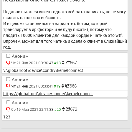
Недавно пытался клиент одного веб-чата написать, но не могу 
осилить на плюсах вебсокеты.
И в целом остановился на варианте с ботом, который 
транслирует в ирк(который не буду писать), потому что 
плодить 10000 клиентов для каждой борды и чатика это wtf.
Впрочем, может для того чатика и сделаю клиент в ближайший 
год.
Аноним
667
Чт 21 Янв 2021 00:30:47
\.\globalroot\device\condrv\kernelconnect
Аноним
668
Чт 21 Янв 2021 00:33:41
https://globalroot\device\condrv\kernelconnect
Аноним
672
Ср 19 Мая 2021 22:11:33
123