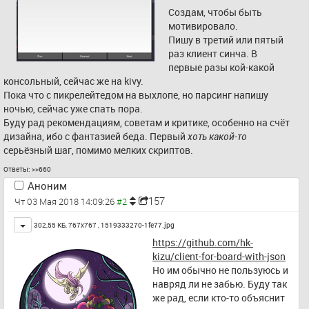
Создам, чтобы быть 
мотивировало.
Пишу в третий или пятый 
раз клиент синча. В 
первые разы кой-какой 
консольный, сейчас же на kivy.
Пока что с пикрелейтедом на выхлопе, но парсинг напишу 
ночью, сейчас уже спать пора.
Буду рад рекомендациям, советам и критике, особенно на счёт 
дизайна, ибо с фантазией беда. Первый 
хоть какой-то
серьёзный шаг, помимо мелких скриптов.
Ответы:
>>660
Аноним
157
Чт 03 Мая 2018 14:09:26
Toggle
302,55 КБ, 767x767 ,
1519333270-1fe77.jpg
https://github.com/hk-
kizu/client-for-board-with-json
Но им обычно не пользуюсь и 
навряд ли не забью. Буду так 
же рад, если кто-то объяснит 