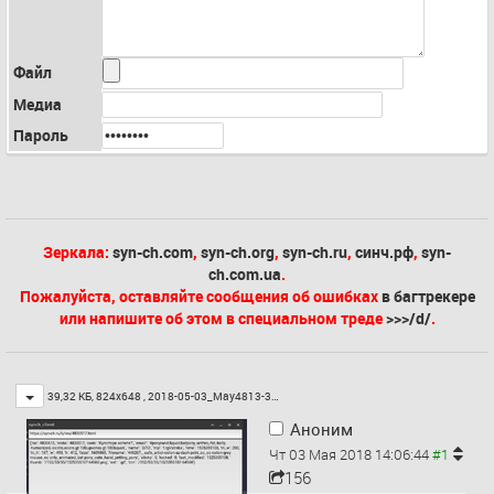
Файл
Медиа
Пароль
Зеркала:
syn-ch.com
,
syn-ch.org
,
syn-ch.ru
,
синч.рф
,
syn-
ch.com.ua
.
Пожалуйста, оставляйте сообщения об ошибках
в багтрекере
или напишите об этом в специальном треде
>>>/d/
.
Toggle
39,32 КБ, 824x648 ,
2018-05-03_May4813-3…
Аноним
Чт 03 Мая 2018 14:06:44
156