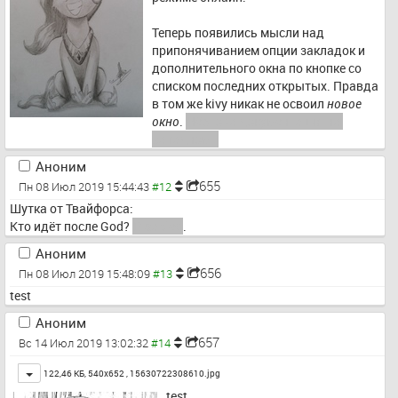
Теперь появились мысли над 
припонячиванием опции закладок и 
дополнительного окна по кнопке со 
списком последних открытых. Правда 
в том же kivy никак не освоил 
новое 
окно
. 
Чёртова документация на 
западном..
Аноним
655
Пн 08 Июл 2019 15:44:43
Шутка от Твайфорса:
Кто идёт после God? 
Disabled
.
Аноним
656
Пн 08 Июл 2019 15:48:09
test
Аноним
657
Вс 14 Июл 2019 13:02:32
Toggle
122,46 КБ, 540x652 ,
15630722308610.jpg
test