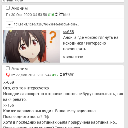
Ответы:
>>659
Аноним
659
Пт 30 Окт 2020 04:53:56
Toggle
101,36 КБ, 1280x720 ,
79ba3936e2030bd4689a…
>>658
Анон, а где можно глянуть на 
исходники? Интересно 
поковырять.
Ответы:
>>660
Аноним
660
Вт 22 Дек 2020 23:06:47
>>659
Ого, кто-то интересуется.
Исходники конкретно отправки постов не буду показывать, так 
как чревато.
>>156
Как же паршиво выглядит. В плане функционала.
Показ одного поста? Пф.
Хотя в последних картинках была прикручена картинка, но.. 
Показ картинки по кнопке? Тоже не очень.