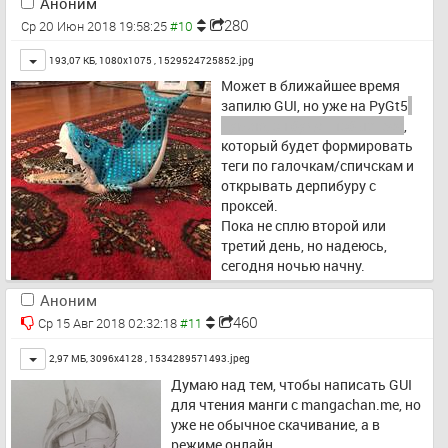
Аноним
280
Ср 20 Июн 2018 19:58:25
Toggle
193,07 КБ, 1080x1075 ,
1529524725852.jpg
Может в ближайшее время 
запилю GUI, но уже на PyGt5
думаю, он будет побыстрее
, 
который будет формировать 
теги по галочкам/спичскам и 
открывать дерпибуру с 
проксей.
Пока не сплю второй или 
третий день, но надеюсь, 
сегодня ночью начну.
Аноним
460
Ср 15 Авг 2018 02:32:18
Toggle
2,97 МБ, 3096x4128 ,
1534289571493.jpeg
Думаю над тем, чтобы написать GUI 
для чтения манги с mangachan.me, но 
уже не обычное скачивание, а в 
режиме онлайн.