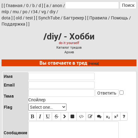
[
[
Главная
/
0
/
b
/
d
]
[
a
/
anon
/
mlp
/
mu
/
po
/
r34
/
vg
/
diy
/
dota
]
[
old
/
test
]
[
SynchTube
/
Багтрекер
]
[
Правила
/
Помощь
/
Поддержка
]
]
/diy/ - Хобби
do it yourself
Каталог тредов
Архив
Вы отвечаете в тред
[Назад]
Имя
Email
Тема
Спойлер
Flag
Сообщение