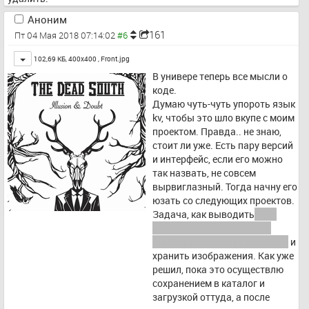
Аноним
161
Пт 04 Мая 2018 07:14:02
Toggle
102,69 КБ, 400x400 ,
Front.jpg
В универе теперь все мысли о 
коде.
Думаю чуть-чуть упороть язык 
kv, чтобы это шло вкупе с моим 
проектом. Правда.. не знаю, 
стоит ли уже. Есть пару версий 
и интерфейс, если его можно 
так назвать, не совсем 
вырвиглазный. Тогда начну его 
юзать со следующих проектов.
Задача, как выводить
 уже 
могу, но это происходит с 
помощью стороннего модуля
 и 
хранить изображения. Как уже 
решил, пока это осуществлю 
сохранением в каталог и 
загрузкой оттуда, а после 