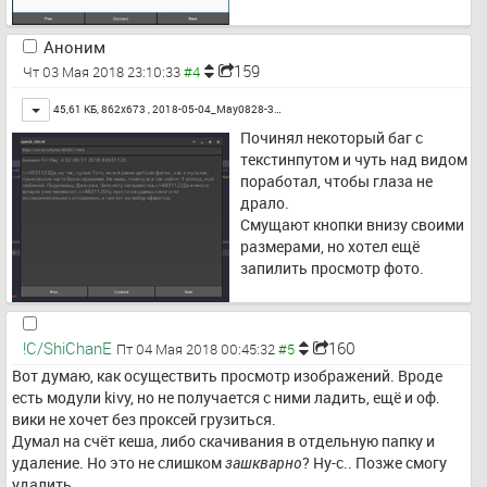
Аноним
159
Чт 03 Мая 2018 23:10:33
Toggle
45,61 КБ, 862x673 ,
2018-05-04_May0828-3…
Починял некоторый баг с 
текстинпутом и чуть над видом 
поработал, чтобы глаза не 
драло.
Смущают кнопки внизу своими 
размерами, но хотел ещё 
запилить просмотр фото.
!C/ShiChanE
160
Пт 04 Мая 2018 00:45:32
Вот думаю, как осуществить просмотр изображений. Вроде 
есть модули kivy, но не получается с ними ладить, ещё и оф. 
вики не хочет без проксей грузиться.
Думал на счёт кеша, либо скачивания в отдельную папку и 
удаление. Но это не слишком 
зашкварно
? Ну-с.. Позже смогу 
удалить.