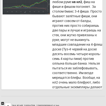
любом руме 
на нл2
, фиш на 
фише и фишом погоняет. За 
столом 6макс 3-4 фиша. Просто 
бывают залётные фиши, они 
играют совсем от балды, 
против них просто собираешь 
две пары и лучше и играешь на 
стек, они жутко привязаны к 
руке, могут не выкинуть 
младшее совпадение на 4-флеш 
доске (Туз-4 червей на доске 
десять-восемь-четыре-король-
семь 4 карты пики) против 
оллына больше банка. Нельзя 
пытаться их заблефовывать, 
соответственно. Им везде 
мерещатся блефы. Вообще, на 
нл2 очень мало блефуют, либо 
отдельные экземпляры делают 
это так часто, что это 
становится очевидным. Против 
таких надо сидеть в позиции, то 
Toggle
есть слева. Опять же 
264.83 КБ, 1000x759 ,
1380009568414.jpg