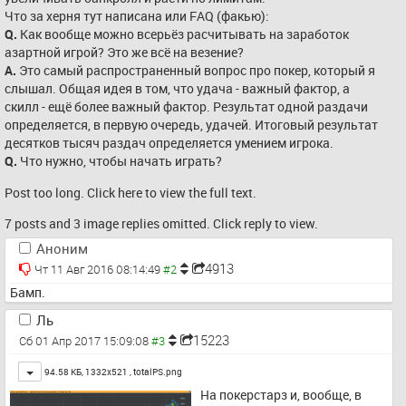
сообщество активно собирает 
Что за херня тут написана или FAQ (факью):
эпическую командную партию, 
Q.
 Как вообще можно всерьёз расчитывать на заработок 
где друг против друга будут 
азартной игрой? Это же всё на везение?
сражаться команды, 
A.
 Это самый распространенный вопрос про покер, который я 
состоящие из одного 
слышал. Общая идея в том, что удача - важный фактор, а 
Претендента на 
скилл - ещё более важный фактор. Результат одной раздачи 
божественность и его 
определяется, в первую очередь, удачей. Итоговый результат 
последователей - режим 
десятков тысяч раздач определяется умением игрока.
дисайплов (disciples). 
Q.
 Что нужно, чтобы начать играть?
Потребуется около 12 игроков, 
поэтому мы активно 
Post too long. Click 
here
 to view the full text.
предлагаем вам 
7 posts and 3 image replies omitted. Click reply to view.
присоединиться к нашей 
дружной конференции.
Аноним
4913
Чт 11 Авг 2016 08:14:49
Бамп.
Ль
15223
Сб 01 Апр 2017 15:09:08
Toggle
94.58 КБ, 1332x521 ,
totalPS.png
На покерстарз и, вообще, в 