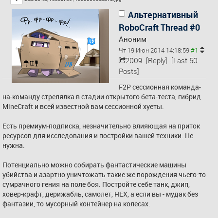
собираешь сильную руку и 
Альтернативный
спокойно даёшь ему 
RoboCraft Thread #0
проставить в тебя весь его стек 
Аноним
с его 125м блефом подряд.
Вообще, мне сказали, что до 
Чт 19 Июн 2014 14:18:59
нл25 нужно меньше платить и 
2009
[Reply]
[Last 50
шире вэльюбетить (то есть 
Posts]
чаще ставить, когда у тебя что-
F2P сессионная команда-
то есть, часто платят в 
на-команду стрелялка в стадии открытого бета-теста, гибрид 
абсурдных ситуациях, но на 
MineCraft и всей известной вам сессионной хуеты.
чужие ставки без руки не 
отвечать, на низких лимитах 
Есть премиум-подписка, незначительно влияющая на приток 
люди боятся ставить с 
ресурсов для исследования и постройки вашей техники. Не 
"воздухом" т.е. на чистом 
нужна.
блефе). Я проверил - таки да, 
это самое выгодное.
Потенциально можно собирать фантастические машины 
Вот с таким результатом (плюс 
убийства и азартно уничтожать такие же порождения чьего-то 
баксов двести рейкбека) я ушел 
сумрачного гения на поле боя. Постройте себе танк, джип, 
с pokerstars на мелкий 
ховер-крафт, дерижабль, самолет, НЕХ, а если вы - мудак без 
европейский рум.
фантазии, то мусорный контейнер на колесах.