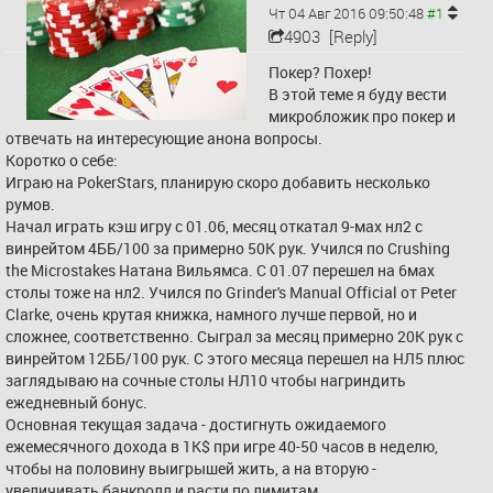
Чт 04 Авг 2016 09:50:48
корневой папке игры файл 
4903
[Reply]
dom4key без расширения и 
вбейте в него: 100305-3387-
Покер? Похер!
1054-4817-252 .
В этой теме я буду вести 
микробложик про покер и 
К сожалению, для 
отвечать на интересующие анона вопросы.
многопользовательской игры 
Коротко о себе:
вам потребуется свой 
Играю на PokerStars, планирую скоро добавить несколько 
собственный, а не публичный 
румов.
ключ - на сервере не могут 
Начал играть кэш игру с 01.06, месяц откатал 9-мах нл2 с 
одновременно находиться два 
винрейтом 4ББ/100 за примерно 50К рук. Учился по Crushing 
игрока с одним и тем же 
the Microstakes Натана Вильямса. C 01.07 перешел на 6мах 
файлом dom4key. 
столы тоже на нл2. Учился по Grinder's Manual Official от Peter 
Индивидуальный ключ вы 
Clarke, очень крутая книжка, намного лучше первой, но и 
можете попробовать 
сложнее, соответственно. Сыграл за месяц примерно 20К рук с 
выпросить в dom4-
винрейтом 12ББ/100 рук. С этого месяца перешел на НЛ5 плюс 
конференции, либо приобрести 
заглядываю на сочные столы НЛ10 чтобы нагриндить 
после покупки игры в сети 
ежедневный бонус.
цифровой дистрибуции 
Основная текущая задача - достигнуть ожидаемого 
GoG/Steam.
ежемесячного дохода в 1К$ при игре 40-50 часов в неделю, 
чтобы на половину выигрышей жить, а на вторую - 
На данный момент русское 
увеличивать банкролл и расти по лимитам.