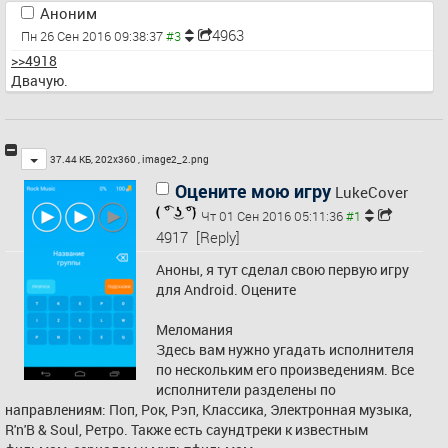
Аноним
4963
Пн 26 Сен 2016 09:38:37
>>4918
Двачую.
Toggle
37.44 КБ, 202x360 ,
image2_2.png
Оцените мою игру
LukeCover
Чт 01 Сен 2016 05:11:36
4917
[Reply]
Аноны, я тут сделал свою первую игру 
для Android. Оцените
Меломания 
Здесь вам нужно угадать исполнителя 
по нескольким его произведениям. Все 
исполнители разделены по 
направлениям: Поп, Рок, Рэп, Классика, Электронная музыка, 
R'n'B & Soul, Ретро. Также есть саундтреки к известным 