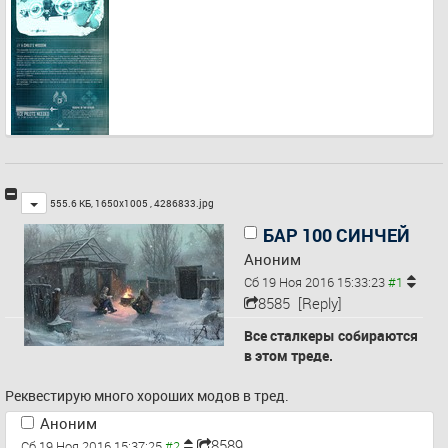
Toggle
555.6 КБ, 1650x1005 ,
4286833.jpg
БАР 100 СИНЧЕЙ
Аноним
Сб 19 Ноя 2016 15:33:23
8585
[Reply]
Все сталкеры собираются 
в этом треде.
Реквестирую много хороших модов в тред.
Аноним
8589
Сб 19 Ноя 2016 15:37:25