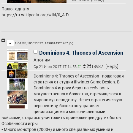
Палю годнату
https://ru.wikipedia.org/wiki/0_A.D
.
Toggle
1.04 МБ, 1050x3022 ,
1498014323767.jpg
Dominions 4: Thrones of Ascension
Аноним
18982
[Reply]
Ср 21 Июн 2017 17:14:53
Dominions 4: Thrones of Ascension - пошаговая 
стратегия от студии Illwinter Game Design. В 
Dominions 4 игроки берут на себя роль 
могущественного божества, стремящегося к 
мировому господству. Через стратегическую 
перспективу, божество управляет 
цивилизациями и многочисленными 
войсками, стараясь уничтожить приверженцев других богов.
Особенности игры:
• Много монстров (2000+) и много специальных умений и 