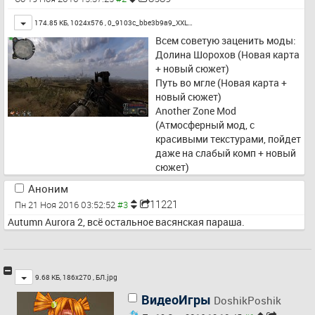
Toggle
174.85 КБ, 1024x576 ,
0_9103c_bbe3b9a9_XXL…
Всем советую заценить моды:
Долина Шорохов (Новая карта 
+ новый сюжет)
Путь во мгле (Новая карта + 
новый сюжет)
Another Zone Mod 
(Атмосферный мод, с 
красивыми текстурами, пойдет 
даже на слабый комп + новый 
сюжет)
Аноним
11221
Пн 21 Ноя 2016 03:52:52
Autumn Aurora 2, всё остальное васянская параша.
Toggle
9.68 КБ, 186x270 ,
БЛ.jpg
ВидеоИгры
DoshikPoshik