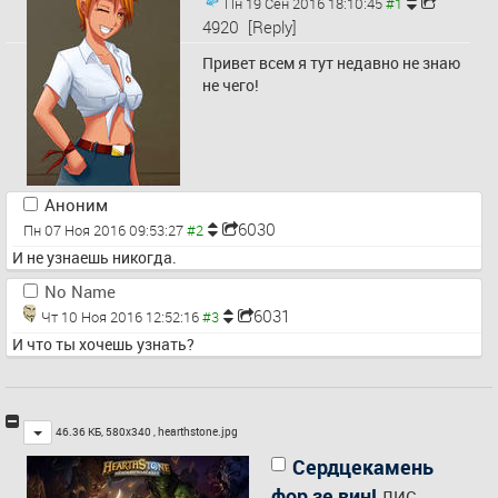
Пн 19 Сен 2016 18:10:45
4920
[Reply]
Привет всем я тут недавно не знаю 
не чего!
Аноним
6030
Пн 07 Ноя 2016 09:53:27
И не узнаешь никогда.
No Name
6031
Чт 10 Ноя 2016 12:52:16
И что ты хочешь узнать?
Toggle
46.36 КБ, 580x340 ,
hearthstone.jpg
Сердцекамень
фор зе вин!
ЛИС