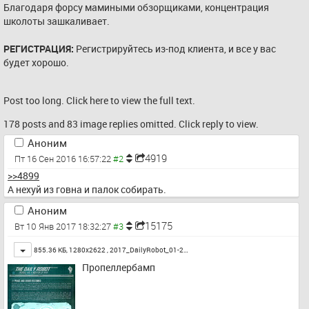
Благодаря форсу мамиными обзорщиками, концентрация 
школоты зашкаливает.
РЕГИСТРАЦИЯ:
 Регистрируйтесь из-под клиента, и все у вас 
будет хорошо.
Post too long. Click 
here
 to view the full text.
178 posts and 83 image replies omitted. Click reply to view.
Аноним
4919
Пт 16 Сен 2016 16:57:22
>>4899
А нехуй из говна и палок собирать.
Аноним
15175
Вт 10 Янв 2017 18:32:27
Toggle
855.36 КБ, 1280x2622 ,
2017_DailyRobot_01-2…
Пропеллербамп