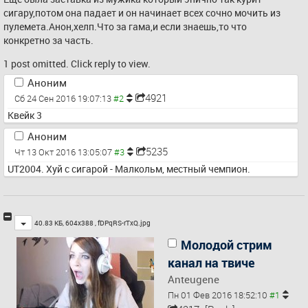
сигару,потом она падает и он начинает всех сочно мочить из 
пулемета.Анон,хелп.Что за гама,и если знаешь,то что 
конкретно за часть.
1 post omitted. Click reply to view.
Аноним
4921
Сб 24 Сен 2016 19:07:13
Квейк 3
Аноним
5235
Чт 13 Окт 2016 13:05:07
UT2004. Хуй с сигарой - Малкольм, местный чемпион.
Toggle
40.83 КБ, 604x388 ,
fDPqRS-rTxQ.jpg
Молодой стрим
канал на твиче
Anteugene
Пн 01 Фев 2016 18:52:10