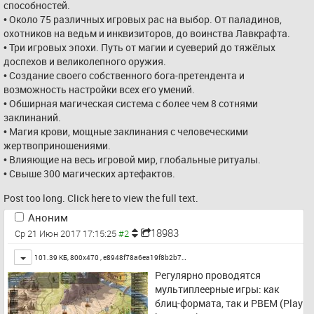
способностей.
• Около 75 различных игровых рас на выбор. От паладинов, 
охотников на ведьм и инквизиторов, до воинства Лавкрафта.
• Три игровых эпохи. Путь от магии и суеверий до тяжёлых 
доспехов и великолепного оружия.
• Создание своего собственного бога-претендента и 
возможность настройки всех его умений.
• Обширная магическая система с более чем 8 сотнями 
заклинаний.
• Магия крови, мощные заклинания с человеческими 
жертвоприношениями.
• Влияющие на весь игровой мир, глобальные ритуалы.
• Свыше 300 магических артефактов.
Post too long. Click 
here
 to view the full text.
Аноним
18983
Ср 21 Июн 2017 17:15:25
Toggle
101.39 КБ, 800x470 ,
e8948f78a6ea19f8b2b7…
Регулярно проводятся 
мультиплеерные игры: как 
блиц-формата, так и PBEM (Play 