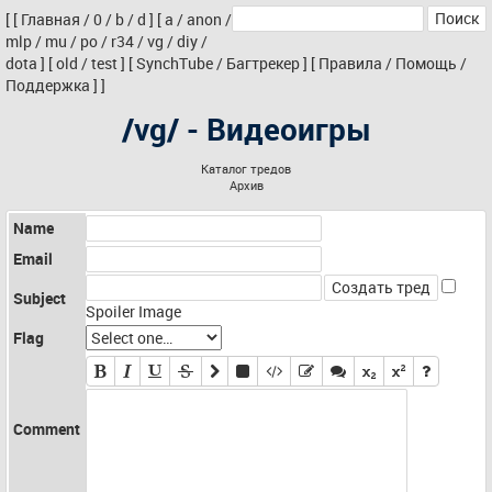
[
[
Главная
/
0
/
b
/
d
]
[
a
/
anon
/
mlp
/
mu
/
po
/
r34
/
vg
/
diy
/
dota
]
[
old
/
test
]
[
SynchTube
/
Багтрекер
]
[
Правила
/
Помощь
/
Поддержка
]
]
/vg/ - Видеоигры
Каталог тредов
Архив
Name
Email
Subject
Spoiler Image
Flag
Comment