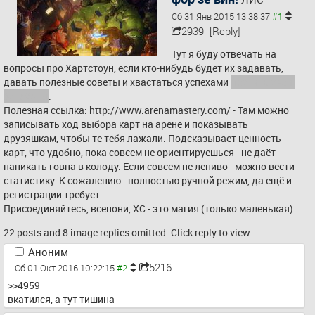
Сб 31 Янв 2015 13:38:37
2939
[Reply]
Тут я буду отвечать на 
вопросы про Хартстоун, если кто-нибудь будет их задавать, 
давать полезные советы и хвастаться успехами 
постить свои 
батхёрты
.
Полезная ссылка: 
http://www.arenamastery.com/
 - Там можно 
записывать ход выбора карт на арене и показывать 
друзяшкам, чтобы те тебя лажали. Подсказывает ценность 
карт, что удобно, пока совсем не ориентируешься - не даёт 
напикать говна в колоду. Если совсем не лениво - можно вести 
статистику. К сожалению - полностью ручной режим, да ещё и 
регистрации требует.
Присоединяйтесь, всепони, ХС - это магия (только маленькая).
22 posts and 8 image replies omitted. Click reply to view.
Аноним
5216
Сб 01 Окт 2016 10:22:15
>>4959
вкатился, а тут тишина