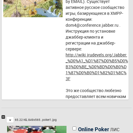
by EMAIL). Существует 
активное русское сообщество 
игры, базирующееся в XMPP-
конференции: 
dom4@conference.jabber.ru
 . 
Инструкция по установке 
джаббер-клиента и 
регистрации на джаббер-
сервере: 
http://wiki.jrudevels.org/Jabber:
_%D0%A1_%D1%87%D0%B5%D0%
B3%D0%BE_%D0%BD%D0%B0%D
1%87%D0%B0%D1%82%D1%8C%
3F
Это же сообщество любезно 
предоставляет всем новичкам 
возможность опробовать 
Доминионы в синглплеере до 
покупки, просто скачайте 
Toggle
игровые файлы с 
65.22 КБ, 849x565 ,
poker1.jpg
файлообменника: 
http://my-
Online Poker
ЛИС
files.ru/dssn4o
 , создайте в 