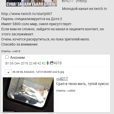
4217
[Reply]
Молодой канал на twich.tv 
http://www.twitch.tv/starly007
Парень специализируется на Доте 2
Имеет 5800 соло ммр, скилл присутствует.
Если вам не сложно, зайдите на канал и зацените контент, он 
этого заслуживает.
Очень хочется раскрутиться, но пока зрителей мало.
Спасибо за внимание.
Ответы:
>>4918
Аноним
4918
Вт 06 Сен 2016 22:46:42
Toggle
36.08 КБ, 634x433 ,
14731092991242-b.jpg
>>4217
Срал в твою мать, тупой хуисос
Ответы:
>>4963