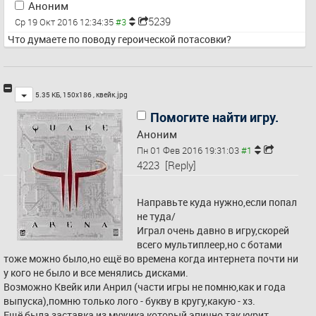
Аноним
5239
Ср 19 Окт 2016 12:34:35
Что думаете по поводу героической потасовки?
Toggle
5.35 КБ, 150x186 ,
квейк.jpg
Помогите найти игру.
Аноним
Пн 01 Фев 2016 19:31:03
4223
[Reply]
Направьте куда нужно,если попал 
не туда/
Играл очень давно в игру,скорей 
всего мультиплеер,но с ботами 
тоже можно было,но ещё во времена когда интернета почти ни 
у кого не было и все менялись дисками.
Возможно Квейк или Анрил (части игры не помню,как и года 
выпуска),помню только лого - букву в кругу,какую - хз.
Ещё была заставка из мужика который эпично так курит 