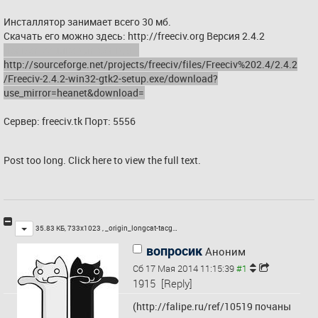
Инсталлятор занимает всего 30 мб.
Скачать его можно здесь: 
http://freeciv.org
 Версия 2.4.2
прямая ссылка для Wинды : 
http://sourceforge.net/projects/freeciv/files/Freeciv%202.4/2.4.2
/Freeciv-2.4.2-win32-gtk2-setup.exe/download?
use_mirror=heanet&download=
Сервер: freeciv.tk Порт: 5556
Post too long. Click 
here
 to view the full text.
Toggle
35.83 КБ, 733x1023 ,
_origin_longcat-tacg…
вопросик
Аноним
Сб 17 Мая 2014 11:15:39
1915
[Reply]
(
http://falipe.ru/ref/10519
 почаны 