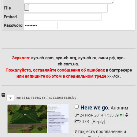
File
Embed
Password
Зеркала:
syn-ch.com
,
syn-ch.org
,
syn-ch.ru
,
синч.рф
,
syn-
ch.com.ua
.
Пожалуйста, оставляйте сообщения об ошибках
в багтрекере
или напишите об этом в специальном треде
>>>/d/
.
Toggle
168.88 КБ, 1586x755 ,
1403220465838.jpg
Here we go.
Аноним
Вт 24 Июн 2014 17:35:39
2073
[Reply]
Итак, есть проплаченный 