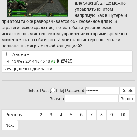
для Stacraft 2, где можно 
управлять юнитом 
напрямую, как в шутере, и 
при этом также разворачивается обыкновенное для RTS 
стратегическое сражение, т.е. есть базы, управляемые 
искусственным интеллектом, управление которыми временно 
может взять на себя игрок. И мне стало интересно: есть ли 
полноценные игры с такой концепцией?
Аноним
425
Чт 13 Фев 2014 18:46:48
savage, целых две части.
Delete Post [
File
]
Password
Reason
Previous
1
2
3
4
5
6
7
8
9
10
Next