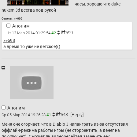
часы. хорошо что duke 
nukem 3d всегда под рукой
Ответы:
>>699
Аноним
699
Чт 13 Мар 2014 01:29:54
>>698
а время то уже не детское(((
Аноним
643
[Reply]
Ср 05 Мар 2014 19:26:28
Меня оче огорчает, что в Diablo 3 нипаиграть из-за отсутствия 
оффлайн-режима работы игры (не сторрентить, а денег на 
покупку нет). Сможет ли видеорелейтед заменить её?