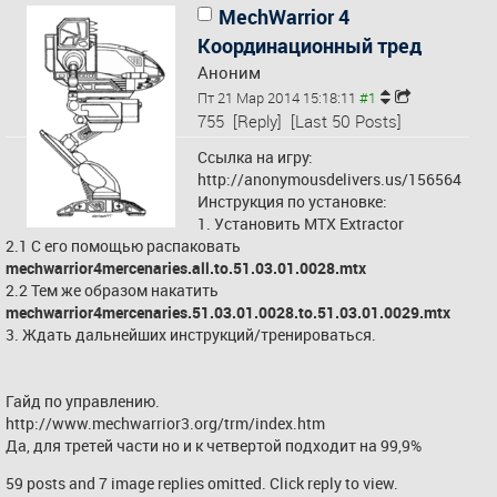
MechWarrior 4
Координационный тред
Аноним
Пт 21 Мар 2014 15:18:11
755
[Reply]
[Last 50 Posts]
Ссылка на игру: 
http://anonymousdelivers.us/156564
Инструкция по установке:
1. Установить MTX Extractor
2.1 С его помощью распаковать 
mechwarrior4mercenaries.all.to.51.03.01.0028.mtx
2.2 Тем же образом накатить 
mechwarrior4mercenaries.51.03.01.0028.to.51.03.01.0029.mtx
3. Ждать дальнейших инструкций/тренироваться.
Гайд по управлению.
http://www.mechwarrior3.org/trm/index.htm
Да, для третей части но и к четвертой подходит на 99,9%
59 posts and 7 image replies omitted. Click reply to view.