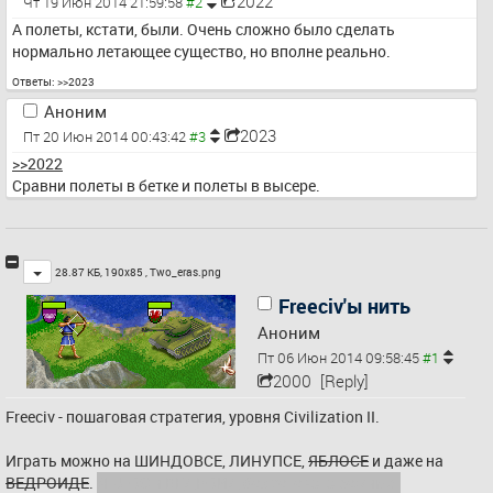
2022
Чт 19 Июн 2014 21:59:58
А полеты, кстати, были. Очень сложно было сделать 
нормально летающее существо, но вполне реально.
Ответы:
>>2023
Аноним
2023
Пт 20 Июн 2014 00:43:42
>>2022
Сравни полеты в бетке и полеты в высере.
Toggle
28.87 КБ, 190x85 ,
Two_eras.png
Freeciv'ы нить
Аноним
Пт 06 Июн 2014 09:58:45
2000
[Reply]
Freeciv - пошаговая стратегия, уровня Civilization II.
Играть можно на ШИНДОВСЕ, ЛИНУПСЕ, 
ЯБЛОСЕ
 и даже на 
ВЕДРОИДЕ
. 
ЯБЛОС и ВЕДРОИД без сетевого режима.