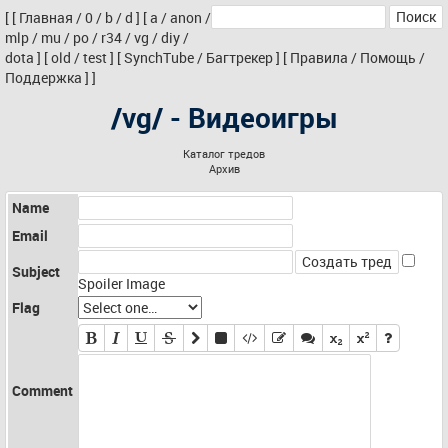
[
[
Главная
/
0
/
b
/
d
]
[
a
/
anon
/
mlp
/
mu
/
po
/
r34
/
vg
/
diy
/
dota
]
[
old
/
test
]
[
SynchTube
/
Багтрекер
]
[
Правила
/
Помощь
/
Поддержка
]
]
/vg/ - Видеоигры
Каталог тредов
Архив
Name
Email
Subject
Spoiler Image
Flag
Comment