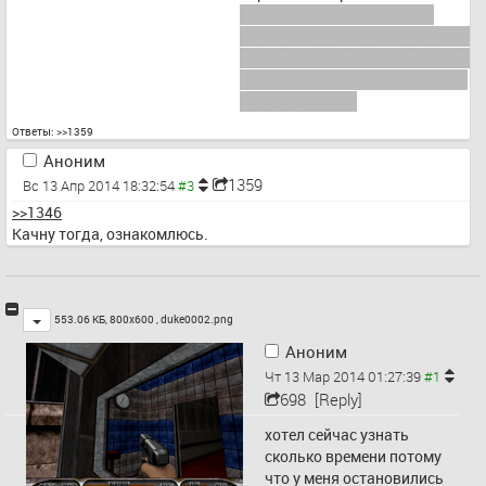
На пикриле Синяя Борода, 
который отрезал головы своим 
женам, Икабод Крейн из сонной 
лощины, Волк и привязанный к 
стулу Дровосек.
Ответы:
>>1359
Аноним
1359
Вс 13 Апр 2014 18:32:54
>>1346
Качну тогда, ознакомлюсь.
Toggle
553.06 КБ, 800x600 ,
duke0002.png
Аноним
Чт 13 Мар 2014 01:27:39
698
[Reply]
хотел сейчас узнать 
сколько времени потому 
что у меня остановились 