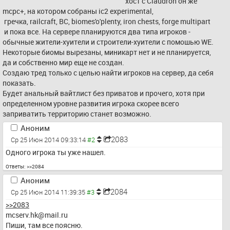
хост с Claudron он же 
mcpc+, на котором собраны ic2 experimental,
 гречка, railcraft, BC, biomes'o'plenty, iron chests, forge multipart
 и пока все. На сервере планируются два типа игроков - 
обычные жители-хуители и строители-хуители с помошью WE. 
Некоторые биомы вырезаны, миникарт нет и не планируется, 
да и собственно мир еще не создан.
Создаю тред только с целью найти игроков на сервер, да себя 
показать.
Будет анальный вайтлист без приватов и прочего, хотя при 
определенном уровне развития игрока скорее всего 
заприватить территорию станет возможно.
Аноним
2083
Ср 25 Июн 2014 09:33:14
Одного игрока ты уже нашел.
Ответы:
>>2084
Аноним
2084
Ср 25 Июн 2014 11:39:35
>>2083
mcserv.hk@mail.ru
Пиши, там все поясню.