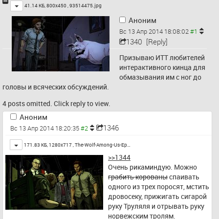
Toggle
41.14 КБ, 800x450 ,
93514475.jpg
Аноним
Вс 13 Апр 2014 18:08:02
1340
[Reply]
Призываю ИТТ любителей 
интерактивного кинца для 
обмазывания им с ног до 
головы и всяческих обсуждений.
4 posts omitted. Click reply to view.
Аноним
1346
Вс 13 Апр 2014 18:20:35
Toggle
171.83 КБ, 1280x717 ,
The-Wolf-Among-Us-Ep…
>>1344
Очень рикаминдую. Можно 
грабить корованы
 спаивать 
одного из трех поросят, мстить 
дровосеку, прижигать сигарой 
руку Труляля и отрывать руку 
норвежским тролям.