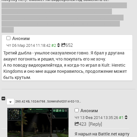
Алсо, кто в теме, приведите, пожалуйста, сопоставление Grim 
Dawn, Incredible Adventures of Van Helsing, ожидаемых 
видеорелейтеда, Incredible Adventures of Van Helsing 2, и всё 
того же Diablo 3, чтобы я определил, сильно соснул или не 
очень
Аноним
652
Чт 06 Мар 2014 11:18:42
Третий дыбла - унылое оказуаленое говно. Я брал у другана 
акаунт погонять и решил, что покупать его не хочу.
А по поводу видеорилейтеда, я когда-то играл в Kult: Heretic 
Kingdoms и оно мне аццки понравилось, продолжение может 
быть крутым.
Toggle
260.42 КБ, 1024x768 ,
Screenshot2014-02-13…
Аноним
Чт 13 Фев 2014 13:35:26
423
[Reply]
Я нарыл на Battle.net карту 