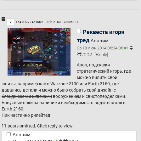
Toggle
164.8 КБ, 745x559 ,
Earth-2160-9730e5a21…
Реквеста игоря
тред
Аноним
Ср 18 Июн 2014 06:34:06
2002
[Reply]
Анон, подскажи 
стратегический игорь, где 
можно пилить свои 
юниты, например как в Warzone 2100 или Earth 2160, где 
давались детали и можно было собрать свой дизайн с 
блэкджеком и шлюхами
 вооружением и свистоперделками.
Бонусные очки за наличие и необходимость водителя как в 
Earth 2160.
Пик частично рилейтед.
11 posts omitted. Click reply to view.
Аноним