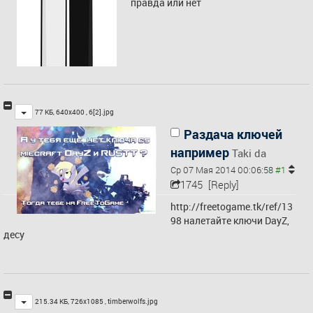
правда или нет
Toggle
77 КБ, 640x400 ,
6[2].jpg
Раздача ключей
например
Taki da
Ср 07 Мая 2014 00:06:58
1745
[Reply]
http://freetogame.tk/ref/13
98
 налетайте ключи DayZ, 
десу
Toggle
215.34 КБ, 726x1085 ,
timberwolfs.jpg