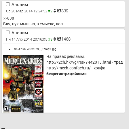
Аноним
839
Ср 26 Мар 2014 12:24:52
>>838
Бля, ну с мышью, в смысле, лол.
Аноним
1468
Пн 14 Апр 2014 20:16:05
Toggle
96.47 КБ, 400x573 ,
_Temp2.jpg
На правах рекламы:
http://2ch.hk/vg/res/7442013.html
 - тред
http://mech.confach.ru/
 - конфа 
безрегистрацийисмс