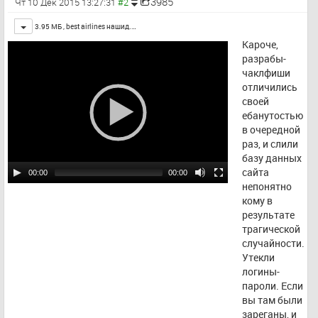
3985
Чт 10 Дек 2015 13:27:31
Toggle
3.95 МБ ,
best airlines нашид.…
Кароче, 
разрабы-
чаклфиши 
отличились 
своей 
ебанутостью 
в очередной 
раз, и слили 
базу данных 
сайта 
00:00
00:00
непонятно 
кому в 
результате 
трагической 
случайности. 
Утекли 
логины-
пароли. Если 
вы там были 
зареганы, и 