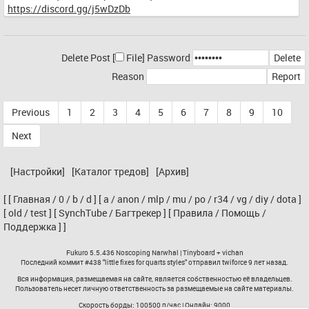
https://discord.gg/j5wDzDb
Delete Post [
File
]
Password
Reason
Previous
1
2
3
4
5
6
7
8
9
10
Next
[Настройки]
[Каталог тредов]
[Архив]
[
[
Главная
/
0
/
b
/
d
]
[
a
/
anon
/
mlp
/
mu
/
po
/
r34
/
vg
/
diy
/
dota
]
[
old
/
test
]
[
SynchTube
/
Багтрекер
]
[
Правила
/
Помощь
/
Поддержка
]
]
Fukuro
5.5.436 Noscoping Narwhal |
Tinyboard
+
vichan
Последний коммит #438 "
little fixes for quarts styles
" отправил
twiforce
9 лет назад.
Вся информация, размещаемая на сайте, является собственностью её владельцев.
Пользователь несет личную ответственность за размещаемые на сайте материалы.
Скорость борды: 100500 п/час | Онлайн: 9000