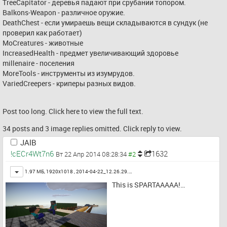
TreeCapitator - деревья падают при срубании топором.
Balkons-Weapon - различное оружие.
DeathChest - если умираешь вещи складываются в сундук (не 
проверил как работает)
MoCreatures - животные
IncreasedHealth - предмет увеличивающий здоровье
millenaire - поселения
MoreTools - инструменты из изумрудов.
VariedCreepers - криперы разных видов.
Post too long. Click 
here
 to view the full text.
34 posts and 3 image replies omitted. Click reply to view.
JAlB
!cECr4Wt7n6
1632
Вт 22 Апр 2014 08:28:34
Toggle
1.97 МБ, 1920x1018 ,
2014-04-22_12.26.29.…
This is SPARTAAAAA!…