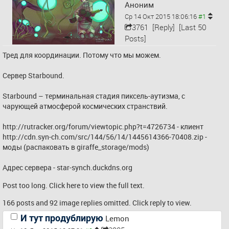
Аноним
Ср 14 Окт 2015 18:06:16
3761
[Reply]
[Last 50
Posts]
Тред для координации. Потому что мы можем.
Сервер Starbound.
Starbound – терминальная стадия пиксель-аутизма, с 
чарующей атмосферой космических странствий.
http://rutracker.org/forum/viewtopic.php?t=4726734
 - клиент
http://cdn.syn-ch.com/src/144/56/14/1445614366-70408.zip
 - 
моды (распаковать в giraffe_storage/mods)
Адрес сервера - star-synch.duckdns.org 
Post too long. Click 
here
 to view the full text.
166 posts and 92 image replies omitted. Click reply to view.
И тут продублирую
Lemon