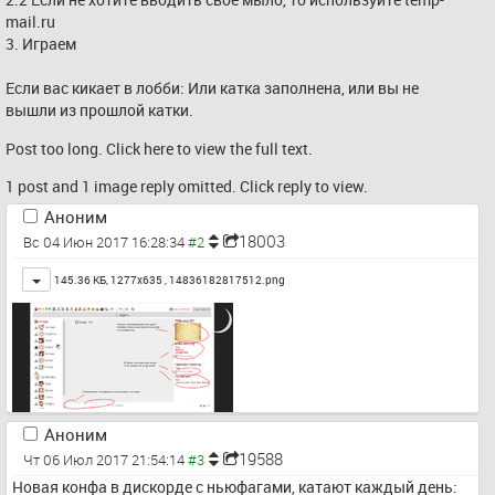
mail.ru
3. Играем
Если вас кикает в лобби: Или катка заполнена, или вы не 
вышли из прошлой катки.
Post too long. Click 
here
 to view the full text.
1 post and 1 image reply omitted. Click reply to view.
Аноним
18003
Вс 04 Июн 2017 16:28:34
Toggle
145.36 КБ, 1277x635 ,
14836182817512.png
Аноним
19588
Чт 06 Июл 2017 21:54:14
Новая конфа в дискорде с ньюфагами, катают каждый день: