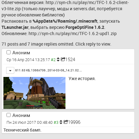
Облегченная версия: 
http://syn-ch.ru/play/mc/TFC-1.6.2-client-
v3-lite.zip
 (только лаунчер, моды и servers.dat, потребуется 
ручное обновление библиотек)
Распаковать в 
%AppData%/Roaming/.minecraft
, запускать 
TLauncher.jar
, выбрать версию 
ForgeOptiFine 1.6.2
.
Обновление: 
http://syn-ch.ru/play/mc/TFC-1.6.2-upd1.zip
71 posts and 7 image replies omitted. Click reply to view.
Аноним
1524
Ср 16 Апр 2014 13:25:17
Toggle
611.63 КБ, 1366x706 ,
2014-03-08_14.21.02.…
Уже история.
Аноним
19996
Пн 24 Июл 2017 00:48:40
Технический бамп.