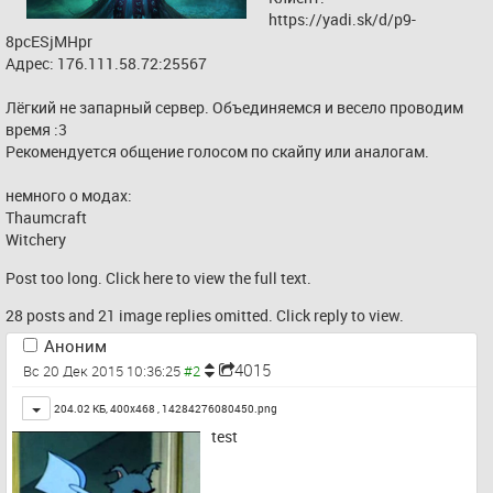
https://yadi.sk/d/p9-
8pcESjMHpr
Адрес: 176.111.58.72:25567
Лёгкий не запарный сервер. Объединяемся и весело проводим 
время :3
Рекомендуется общение голосом по скайпу или аналогам.
немного о модах:
Thaumcraft
Witchery
Post too long. Click 
here
 to view the full text.
28 posts and 21 image replies omitted. Click reply to view.
Аноним
4015
Вс 20 Дек 2015 10:36:25
Toggle
204.02 КБ, 400x468 ,
14284276080450.png
test