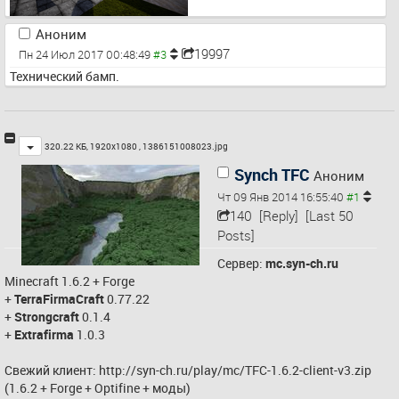
Аноним
19997
Пн 24 Июл 2017 00:48:49
Технический бамп.
Toggle
320.22 КБ, 1920x1080 ,
1386151008023.jpg
Synch TFC
Аноним
Чт 09 Янв 2014 16:55:40
140
[Reply]
[Last 50
Posts]
Сервер: 
mc.syn-ch.ru
Minecraft 1.6.2 + Forge
+ 
TerraFirmaCraft
 0.77.22
+ 
Strongcraft
 0.1.4
+ 
Extrafirma
 1.0.3
Свежий клиент: 
http://syn-ch.ru/play/mc/TFC-1.6.2-client-v3.zip
(1.6.2 + Forge + Optifine + моды)