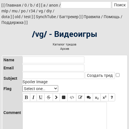
[
[
Главная
/
0
/
b
/
d
]
[
a
/
anon
/
mlp
/
mu
/
po
/
r34
/
vg
/
diy
/
dota
]
[
old
/
test
]
[
SynchTube
/
Багтрекер
]
[
Правила
/
Помощь
/
Поддержка
]
]
/vg/ - Видеоигры
Каталог тредов
Архив
Name
Email
Subject
Spoiler Image
Flag
Comment