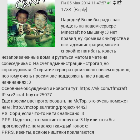
Пн 05 Мая 2014 11:47:57
1738
[Reply]
Народец! Были бы рады вас 
увидеть на нашем сервере 
Minecraft по мышачу :3 Нет 
правил, ну кроме как читерства и 
оск. администрации, можете 
спокойно нагибать, красть 
незаприваченные дома и ругаться матом в чате на 
собеседника с: На счет администрации - строгая, но 
справедливая. Открытие сервера произошло совсем недавно, 
поэтому очень просим вас поддержать нас в наших 
начинаниях :3
Основные обсуждения и новости тут: 
https://vk.com/tfmcraft
IP: srv2.craftbuy.ru:25977
Еще просим вас проголосовать на McTop, это очень поможет 
нам : 
http://mctop.su/rating/project/44421
P.S. Сори, если что-то не так написано :3 
P.P.S. Надеюсь, что многие отзовутся :3 Ну или хотя бы 
проголосуйте, нам важен каждый голос с: 
P.P.P.S. ивенты, всякие ништяки прилагаются