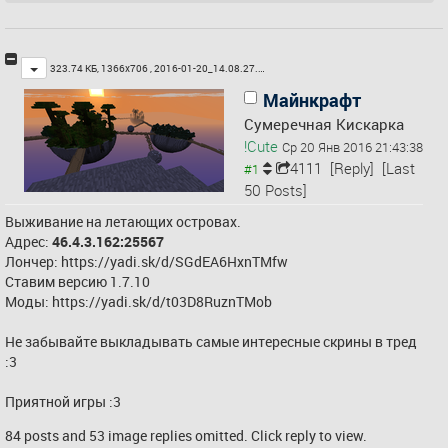
Toggle
323.74 КБ, 1366x706 ,
2016-01-20_14.08.27.…
Майнкрафт
Сумеречная Кискарка
!Cute
Ср 20 Янв 2016 21:43:38
4111
[Reply]
[Last
50 Posts]
Выживание на летающих островах.
Адрес: 
46.4.3.162:25567
Лончер: 
https://yadi.sk/d/SGdEA6HxnTMfw
Ставим версию 1.7.10
Моды: 
https://yadi.sk/d/t03D8RuznTMob
Не забывайте выкладывать самые интересные скрины в тред 
:3
Приятной игры :3
84 posts and 53 image replies omitted. Click reply to view.