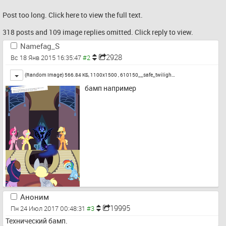
Post too long. Click 
here
 to view the full text.
318 posts and 109 image replies omitted. Click reply to view.
Namefag_S
2928
Вс 18 Янв 2015 16:35:47
Toggle
(Random Image) 566.84 КБ, 1100x1500 ,
610150__safe_twiligh…
бамп например
Аноним
19995
Пн 24 Июл 2017 00:48:31
Технический бамп.