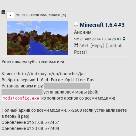
Toggle
793.03 КБ, 1920x1055 ,
biomes1.jpg
Minecraft 1.6.4 #3
Аноним
Чт 21 Авг 2014 13:34:29
2364
[Reply]
[Last 50
Posts]
Уничтожаем кубы техномагией.
Клиент: 
http://turikhay.ru/go/tlauncher/jar
Выбрать версию 
1.6.4 Forge Optifine Rus
Устанавливаем игру, 
запускаем, проверяем 
работоспособность,
 устанавливаем моды (файл 
 из полного архива со всеми модами)
mods+config.exe
Полный архив со всеми модами: 
>>2508
 (если устанавливаете 
в первый раз)
Обновление от 21.08: 
>>2467
Обновление от 23.08: 
>>2499