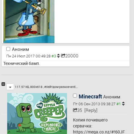
Аноним
20000
Пн 24 Июл 2017 00:49:28
Технический бамп.
Toggle
117.57 КБ, 800x618 ,
#Хейтдом-разное-anti…
Minecraft
Аноним
Пт 06 Сен 2013 09:38:27
35
[Reply]
Копия почившего 
сервачка:
https://mega.co.nz/#!60JF