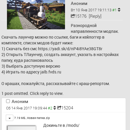
Аноним
Вт 10 Янв 2017 19:11:13
15176
[Reply]
Разнородной 
направленности модпак. 
Скачать лаунчер можно по ссылке, баги и кейлоггер в 
комплекте, список модов будет ниже:
1) Скачать без смс 
https://yadi.sk/d/nP4i8YAe38GT8r
2) Открыть ТЛаунчер, создать аккаунт, указать в настройках 
папку, куда распаковалось
3) Выбрать доступную версию
4) Играть по адресу jalb.fvds.ru
О крашах, пожалуйста, рассказывайте с краш-репортом.
1 post omitted. Click reply to view.
Аноним
15204
Сб 14 Янв 2017 19:09:44
Toggle
7.19 МБ ,
Новая папка.zip
Докиньте в /mods/