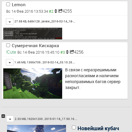
Lemon
4255
Вс 14 Фев 2016 13:53:34
Toggle
27.68 КБ, 648x128 ,
javaw_2016-02-14_18-…
Сумеречная Кискарка
!Cute
4256
Вс 14 Фев 2016 15:45:10
Toggle
1.46 МБ, 1366x706 ,
2016-02-14_03.10.26.…
В связи с неразрешимыми 
разногласиями и наличием 
непоправимых багов сервер 
закрыт.
Toggle
2.33 МБ, 1920x1200 ,
2015-01-18_17.50.16.…
Новейший кубач