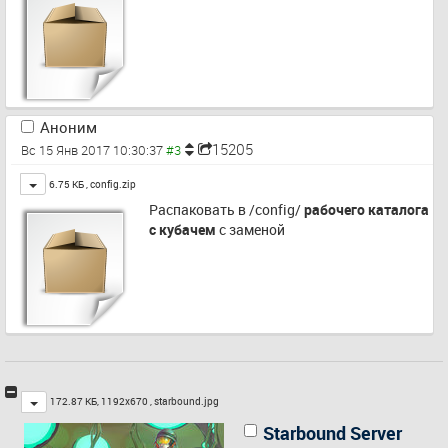
Аноним
15205
Вс 15 Янв 2017 10:30:37
Toggle
6.75 КБ ,
config.zip
Распаковать в /config/ 
рабочего каталога 
с кубачем
 с заменой
Toggle
172.87 КБ, 1192x670 ,
starbound.jpg
Starbound Server