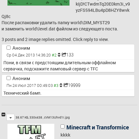
kIjD!CTwdmTq20E0km3i_v9
yzFS594LBu4pD8HZY8wvk
Qj8c
После распаковки удалить папку world\DIM_MYST29
и заменить world\level.dat файлом из следующего поста.
3 posts and 2 image replies omitted. Click reply to view.
Аноним
133
Ср 04 Дек 2013 14:36:20
Пони, в связи с предстоящим длительным оффлайном 
сервачка, подскажите ламповый сервер с TFC
Аноним
19999
Пн 24 Июл 2017 00:49:03
Технический бамп.
Toggle
38.67 КБ, 330x438 ,
cVM13Uhvd1I.jpg
Minecraft и Transformice
kkkk