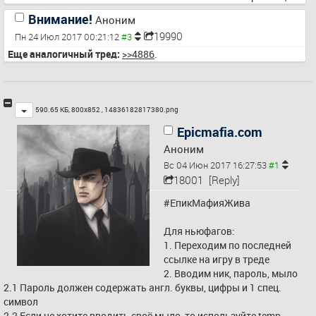
юзали 
Внимание!
Аноним
пароль, 
19990
Пн 24 Июл 2017 00:21:12
который 
юзаете на 
Еще аналогичный тред:
>>4886
.
прочих 
важных 
аккаунтах в 
2015-то году 
Toggle
590.65 КБ, 800x852 ,
14836182817380.png
– меняйте 
Epicmafia.com
пароли везде, 
Аноним
пока потные 
ручонки 
Вс 04 Июн 2017 16:27:53
18001
[Reply]
хацкеров не 
добрались до 
#ЕпикМафияЖива
вас.
Инфа из их 
Для ньюфагов:
твиттора
1. Переходим по последней 
ссылке на игру в треде
2. Вводим ник, пароль, мыло
2.1 Пароль должен содержать англ. буквы, цифры и 1 спец. 
символ
2.2 Если не хотите вводить своё мыло, то используйте temp-