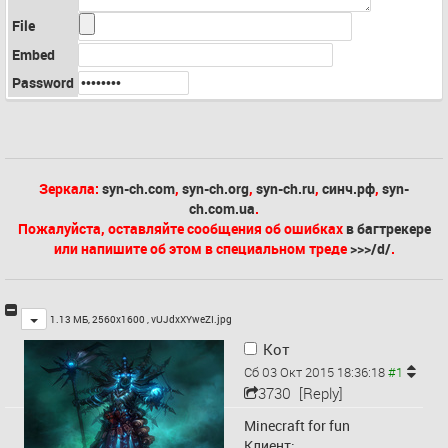
File
Embed
Password
Зеркала:
syn-ch.com
,
syn-ch.org
,
syn-ch.ru
,
синч.рф
,
syn-
ch.com.ua
.
Пожалуйста, оставляйте сообщения об ошибках
в багтрекере
или напишите об этом в специальном треде
>>>/d/
.
Toggle
1.13 МБ, 2560x1600 ,
vUJdxXYweZI.jpg
Кот
Сб 03 Окт 2015 18:36:18
3730
[Reply]
Minecraft for fun
Клиент: 