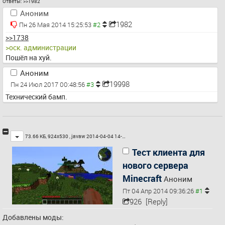
Ответы:
>>1982
Аноним
1982
Пн 26 Мая 2014 15:25:53
>>1738
>оск. администрации
Пошёл на хуй.
Аноним
19998
Пн 24 Июл 2017 00:48:56
Технический бамп.
Toggle
73.66 КБ, 924x530 ,
javaw 2014-04-04 14-…
Тест клиента для
нового сервера
Minecraft
Аноним
Пт 04 Апр 2014 09:36:26
926
[Reply]
Добавлены моды: