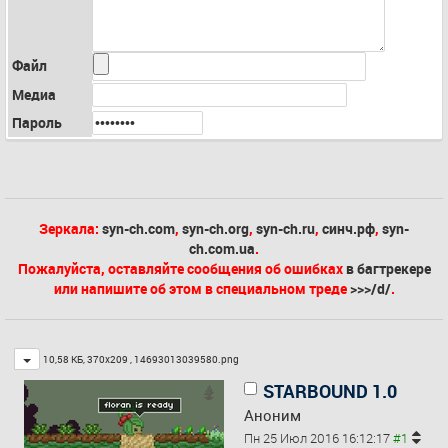
Файл
Медиа
Пароль
Зеркала:
syn-ch.com
,
syn-ch.org
,
syn-ch.ru
,
синч.рф
,
syn-
ch.com.ua
.
Пожалуйста, оставляйте сообщения об ошибках
в багтрекере
или напишите об этом в специальном треде
>>>/d/
.
Toggle
10,58 КБ, 370x209 ,
14693013039580.png
STARBOUND 1.0
Аноним
Пн 25 Июл 2016 16:12:17