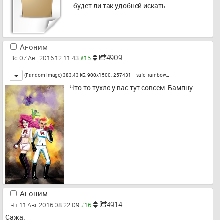
будет ли так удобней искать.
Аноним
4909
Вс 07 Авг 2016 12:11:43
Toggle
(Random Image) 383,43 КБ, 900x1500 ,
257431__safe_rainbow…
Что-то тухло у вас тут совсем. Бампну.
Аноним
4914
Чт 11 Авг 2016 08:22:09
Сажа.