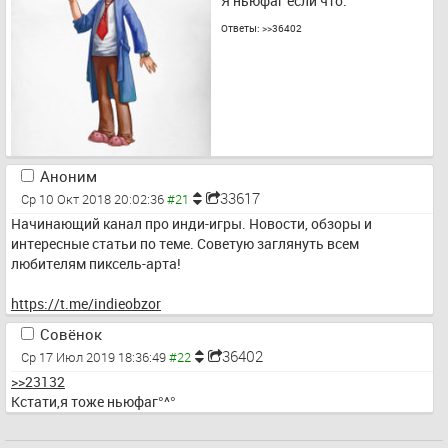
Я ньюфаг если что.
Ответы:
>>36402
Аноним
33617
Ср 10 Окт 2018 20:02:36
Начинающий канал про инди-игры. Новости, обзоры и 
интересные статьи по теме. Советую заглянуть всем 
любителям пиксель-арта!
https://t.me/indieobzor
Совёнок
36402
Ср 17 Июл 2019 18:36:49
>>23132
Кстати,я тоже ньюфаг°^°