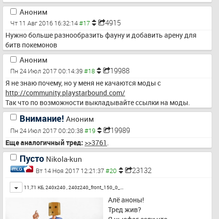
Аноним
4915
Чт 11 Авг 2016 16:32:14
Нужно больше разнообразить фауну и добавить арену для 
битв покемонов
Аноним
19988
Пн 24 Июл 2017 00:14:39
Я не знаю почему, но у меня не качаются моды с 
http://community.playstarbound.com/
Так что по возможности выкладывайте ссылки на моды.
Внимание!
Аноним
19989
Пн 24 Июл 2017 00:20:38
Еще аналогичный тред:
>>3761
.
Пусто
Nikola-kun
23132
Вт 14 Ноя 2017 12:21:37
Toggle
11,71 КБ, 240x240 ,
240z240_front_150_0_…
Алё аноны!
Тред жив?