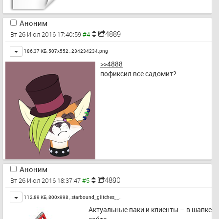
Аноним
4889
Вт 26 Июл 2016 17:40:59
Toggle
186,37 КБ, 507x552 ,
234234234.png
>>4888
пофиксил все садомит?
Аноним
4890
Вт 26 Июл 2016 18:37:47
Toggle
112,89 КБ, 800x998 ,
starbound_glitches__…
Актуальные паки и клиенты – в шапке 