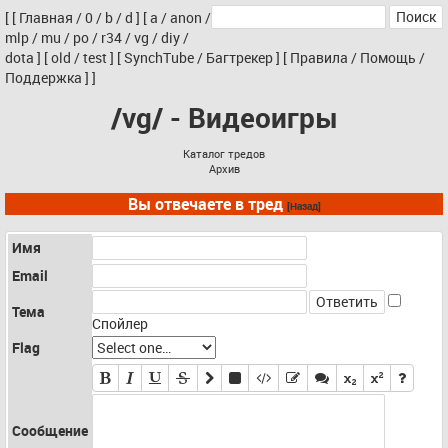
[
[
Главная
/
0
/
b
/
d
]
[
a
/
anon
/
mlp
/
mu
/
po
/
r34
/
vg
/
diy
/
dota
]
[
old
/
test
]
[
SynchTube
/
Багтрекер
]
[
Правила
/
Помощь
/
Поддержка
]
]
/vg/ - Видеоигры
Каталог тредов
Архив
Вы отвечаете в тред
[Назад]
Имя
Email
Тема
Спойлер
Flag
Сообщение