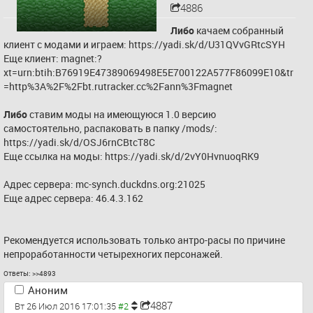
4886
Либо
 качаем собранный 
клиент с модами и играем: 
https://yadi.sk/d/U31QVvGRtcSYH
Еще клиент: magnet:?
xt=urn:btih:B76919E47389069498E5E700122A577F86099E10&tr
=http%3A%2F%2Fbt.rutracker.cc%2Fann%3Fmagnet
Либо
 ставим моды на имеющуюся 1.0 версию 
самостоятельно, распаковать в папку /mods/: 
https://yadi.sk/d/OSJ6rnCBtcT8C
Еще ссылка на моды: 
https://yadi.sk/d/2vY0HvnuoqRK9
Адрес сервера: mc-synch.duckdns.org:21025
Еще адрес сервера: 46.4.3.162
Рекомендуется использовать только антро-расы по причине 
непроработанности четырехногих персонажей.
Ответы:
>>4893
Аноним
4887
Вт 26 Июл 2016 17:01:35