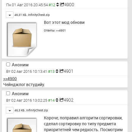
4900
Пн 01 Авг 2016 20:45:54
Toggle
46,31 КБ ,
InfinityChest.zip
Вот этот мод обнови
Ответы:
>>4901
Аноним
4901
Вт 02 Авг 2016 10:13:41
>>4900
Чейнджлог встудийу.
Аноним
4902
Вт 02 Авг 2016 13:02:25
Toggle
46,3 КБ ,
InfinityChest.zip
Короче, поправил алгоритм сортировки, 
сделал сортировку по типу предмета 
приоритетней чем редкость. Посмотрим 