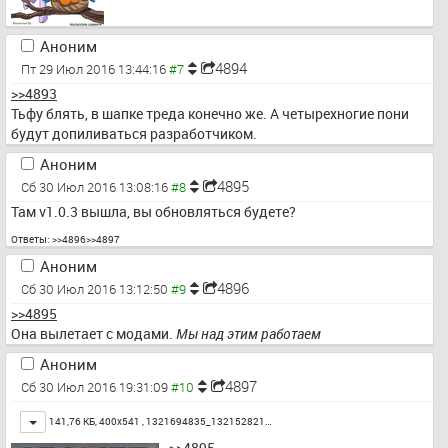
Аноним
4894
Пт 29 Июл 2016 13:44:16
>>4893
Тьфу блять, в шапке треда конечно же. А четырехногие пони 
будут допиливаться разработчиком.
Аноним
4895
Сб 30 Июл 2016 13:08:16
Там v1.0.3 вышла, вы обновляться будете?
Ответы:
>>4896
>>4897
Аноним
4896
Сб 30 Июл 2016 13:12:50
>>4895
Она вылетает с модами. 
Мы над этим работаем
Аноним
4897
Сб 30 Июл 2016 19:31:09
Toggle
141,76 КБ, 400x541 ,
1321694835_132152821…
>>4895