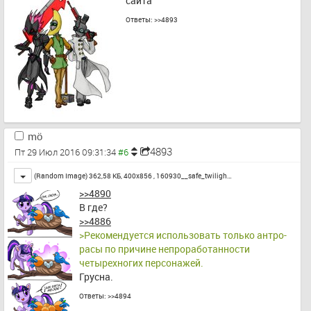
сайта
Ответы:
>>4893
mö
4893
Пт 29 Июл 2016 09:31:34
Toggle
(Random Image) 362,58 КБ, 400x856 ,
160930__safe_twiligh…
>>4890
В где?
>>4886
>Рекомендуется использовать только антро-
расы по причине непроработанности 
четырехногих персонажей.
Грусна.
Ответы:
>>4894