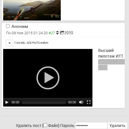
Аноним
3959
Пн 09 Ноя 2015 01:24:20
Toggle
7,54 МБ ,
ACE PILTO.webm
Высший 
пилотаж ИТТ.
Guess fucking 
who!
00:00
00:00
Удалить пост [
Файл
]
Пароль