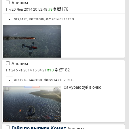
Аноним
178
Пн 20 Янв 2014 20:52:48
Toggle
319,84 КБ, 1920x1080 ,
shot 2014.01.18 23.3…
Аноним
182
Пт 24 Янв 2014 15:34:21
Toggle
387,19 КБ, 1440x900 ,
shot 2014.01.17 19.1…
Самураю хуй в очко.
Гайд по выпилу Комет
Аноним