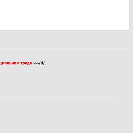
ециальном треде
>>>/d/
.