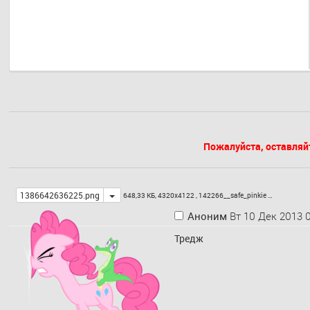
Пожалуйста, оставляй
Toggle
1386642636225.png
648,33 КБ, 4320x4122 ,
142266__safe_pinkie …
Аноним
Вт 10 Дек 2013 0
Тредж