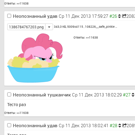
Ответы:
>>11638
Неопознанный удав
Ср 11 Дек 2013 17:59:27
208
Toggle
1386784767203.png
343,3 КБ, 5009x4115 ,
108226__safe_pinkie …
Ответы:
>>11638
Неопознанный тушканчик
Ср 11 Дек 2013 18:02:29
Тесто раз
Ответы:
>>11638
Неопознанный удав
Ср 11 Дек 2013 18:02:41
208