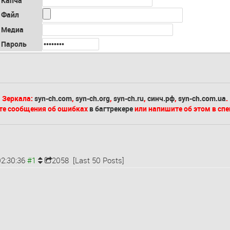
Капча
Файл
Медиа
Пароль
Зеркала:
syn-ch.com
,
syn-ch.org
,
syn-ch.ru
,
синч.рф
,
syn-ch.com.ua
.
те сообщения об ошибках
в багтрекере
или напишите об этом в сп
2:30:36
2058
[Last 50 Posts]