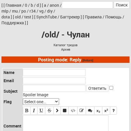
[
[
Главная
/
0
/
b
/
d
]
[
a
/
anon
/
mlp
/
mu
/
po
/
r34
/
vg
/
diy
/
dota
]
[
old
/
test
]
[
SynchTube
/
Багтрекер
]
[
Правила
/
Помощь
/
Поддержка
]
]
/old/ - Чулан
Каталог тредов
Архив
Posting mode: Reply
[Return]
Name
Email
Subject
Spoiler Image
Flag
Comment