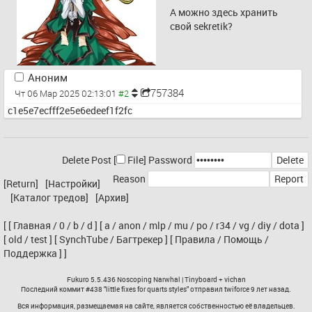
А можно здесь хранить 
свой sekretik?
Аноним
757384
Чт 06 Мар 2025 02:13:01
c1e5e7ecfff2e5e6edeef1f2fc
Delete Post [
File
]
Password
Reason
[Return]
[Настройки]
[Каталог тредов]
[Архив]
[
[
Главная
/
0
/
b
/
d
]
[
a
/
anon
/
mlp
/
mu
/
po
/
r34
/
vg
/
diy
/
dota
]
[
old
/
test
]
[
SynchTube
/
Багтрекер
]
[
Правила
/
Помощь
/
Поддержка
]
]
Fukuro
5.5.436 Noscoping Narwhal |
Tinyboard
+
vichan
Последний коммит #438 "
little fixes for quarts styles
" отправил
twiforce
9 лет назад.
Вся информация, размещаемая на сайте, является собственностью её владельцев.