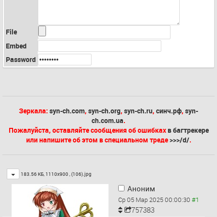
File
Embed
Password
Зеркала:
syn-ch.com
,
syn-ch.org
,
syn-ch.ru
,
синч.рф
,
syn-
ch.com.ua
.
Пожалуйста, оставляйте сообщения об ошибках
в багтрекере
или напишите об этом в специальном треде
>>>/d/
.
Toggle
183.56 КБ, 1110x900 ,
(106).jpg
Аноним
Ср 05 Мар 2025 00:00:30
757383