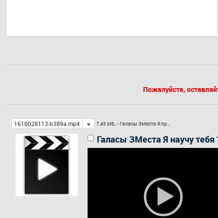
Пожалуйста, оставляй
Toggle
1616028113-b389a.mp4
7,45 МБ ,
- Галасы ЗМеста Я пр…
Галасы ЗМеста Я научу тебя ?