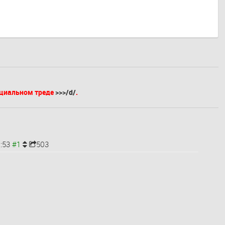
ециальном треде
>>>/d/
.
:53
503