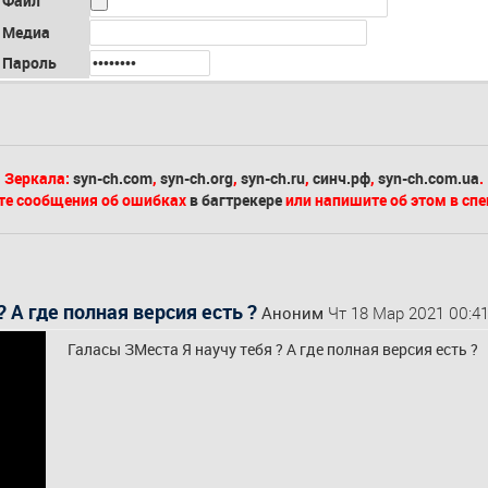
Файл
Медиа
Пароль
Зеркала:
syn-ch.com
,
syn-ch.org
,
syn-ch.ru
,
синч.рф
,
syn-ch.com.ua
.
те сообщения об ошибках
в багтрекере
или напишите об этом в сп
 А где полная версия есть ?
Аноним
Чт 18 Мар 2021 00:41
Галасы ЗМеста Я научу тебя ? А где полная версия есть ?