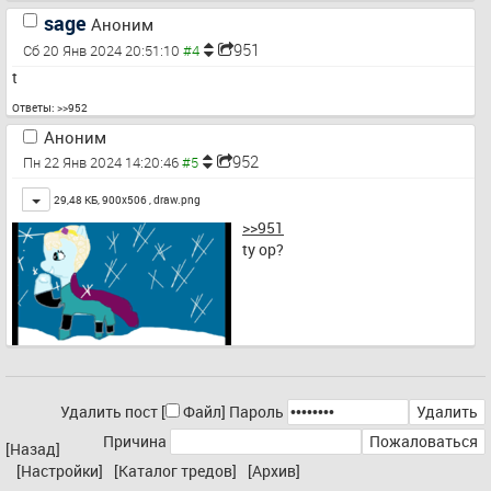
sage
Аноним
951
Сб 20 Янв 2024 20:51:10
t
Ответы:
>>952
Аноним
952
Пн 22 Янв 2024 14:20:46
Toggle
29,48 КБ, 900x506 ,
draw.png
>>951
ty op?
Удалить пост [
Файл
]
Пароль
Причина
[Назад]
[Настройки]
[Каталог тредов]
[Архив]