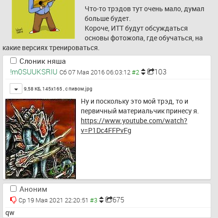
Что-то трэдов тут очень мало, думал 
больше будет.
Короче, ИТТ будут обсуждаться 
основы фотожопа, где обучаться, на 
какие версиях тренироваться.
Слоник няша
!m0SUUKSRIU
103
Сб 07 Мая 2016 06:03:12
Toggle
9,58 КБ, 145x165 ,
с пивом.jpg
Ну и поскольку это мой трэд, то и 
первичный материальчик принесу я. 
https://www.youtube.com/watch?
v=P1Dc4FFPvFg
Аноним
675
Ср 19 Мая 2021 22:20:51
qw