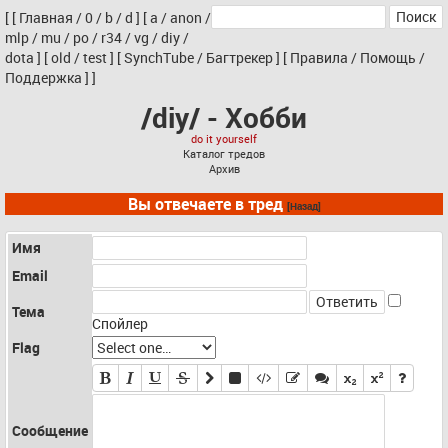
[
[
Главная
/
0
/
b
/
d
]
[
a
/
anon
/
mlp
/
mu
/
po
/
r34
/
vg
/
diy
/
dota
]
[
old
/
test
]
[
SynchTube
/
Багтрекер
]
[
Правила
/
Помощь
/
Поддержка
]
]
/diy/ - Хобби
do it yourself
Каталог тредов
Архив
Вы отвечаете в тред
[Назад]
Имя
Email
Тема
Спойлер
Flag
Сообщение