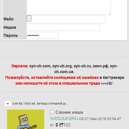
Файл
Медиа
Пароль
Зеркала:
syn-ch.com
,
syn-ch.org
,
syn-ch.ru
,
синч.рф
,
syn-
ch.com.ua
.
Пожалуйста, оставляйте сообщения об ошибках
в багтрекере
или напишите об этом в специальном треде
>>>/d/
.
Toggle
4,96 КБ, 130x148 ,
Битард с гитаркой.jp…
Слоник няша
!m0SUUKSRIU
Сб 07 Мая 2016 05:54:47
102