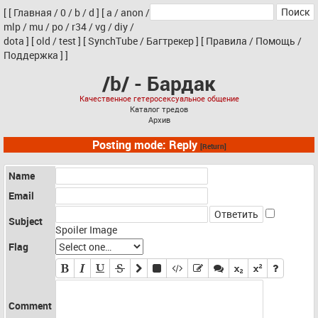
[
[
Главная
/
0
/
b
/
d
]
[
a
/
anon
/
mlp
/
mu
/
po
/
r34
/
vg
/
diy
/
dota
]
[
old
/
test
]
[
SynchTube
/
Багтрекер
]
[
Правила
/
Помощь
/
Поддержка
]
]
/b/ - Бардак
Качественное гетеросексуальное общение
Каталог тредов
Архив
Posting mode: Reply
[Return]
Name
Email
Subject
Spoiler Image
Flag
Comment