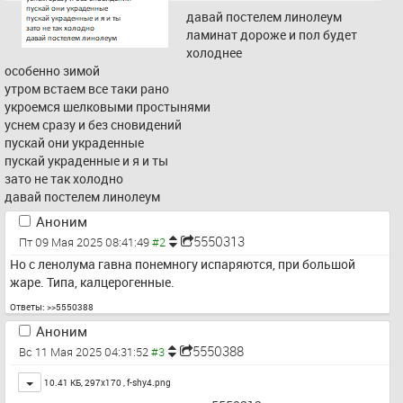
давай постелем линолеум
ламинат дороже и пол будет 
холоднее
особенно зимой
утром встаем все таки рано
укроемся шелковыми простынями
уснем сразу и без сновидений
пускай они украденные
пускай украденные и я и ты
зато не так холодно
давай постелем линолеум
Аноним
5550313
Пт 09 Мая 2025 08:41:49
Но с ленолума гавна понемногу испаряются, при большой 
жаре. Типа, калцерогенные.
Ответы:
>>5550388
Аноним
5550388
Вс 11 Мая 2025 04:31:52
Toggle
10.41 КБ, 297x170 ,
f-shy4.png