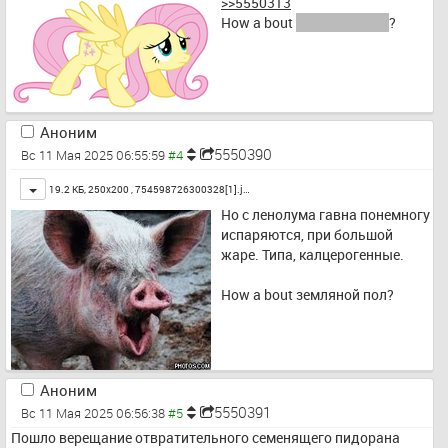
>>5550313
How a bout 
земляной пол
?
Аноним
5550390
Вс 11 Мая 2025 06:55:59
Toggle
19.2 КБ, 250x200 ,
754598726300328[1].j…
Но с ленолума гавна понемногу 
испаряются, при большой 
жаре. Типа, калцерогенные.
How a bout земляной пол?
Аноним
5550391
Вс 11 Мая 2025 06:56:38
Пошло верещание отвратительного семенящего пидорана