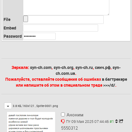
File
Embed
Password
Зеркала:
syn-ch.com
,
syn-ch.org
,
syn-ch.ru
,
синч.рф
,
syn-
ch.com.ua
.
Пожалуйста, оставляйте сообщения об ошибках
в багтрекере
или напишите об этом в специальном треде
>>>/d/
.
Toggle
3.8 КБ, 163x121 ,
Sprite-0001.png
Аноним
Пт 09 Мая 2025 07:44:46
5550312