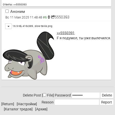
Ответы:
>>5550393
Аноним
5550393
Вс 11 Мая 2025 11:48:48
Toggle
16.9 КБ, 416x389 ,
slow-tavia.png
>>5550391
F я подумол, ты уже вылечился.
Delete Post [
File
]
Password
Reason
[Return]
[Настройки]
[Каталог тредов]
[Архив]