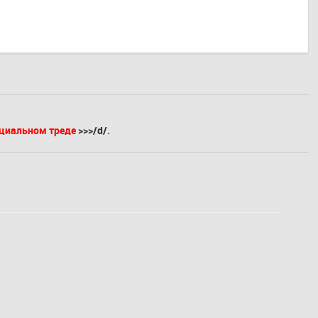
ециальном треде
>>>/d/
.