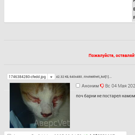
F
Пожалуйста, оставляй
Toggle
1746384280-cfedd.jpg
42.32 КБ, 640x480 ,
rinotrakheit_kot[1].…
Аноним
Вс 04 Мая 202
поч барни не постарел намом