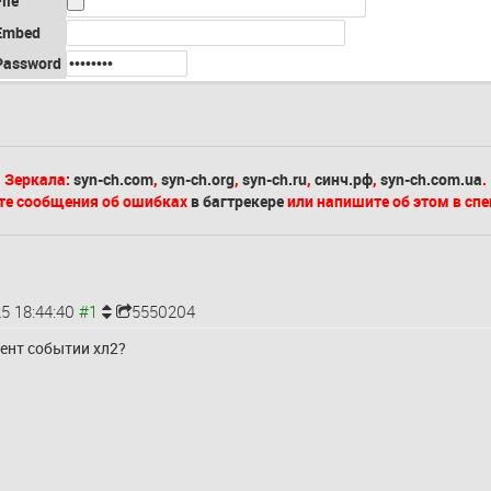
ile
Embed
Password
Зеркала:
syn-ch.com
,
syn-ch.org
,
syn-ch.ru
,
синч.рф
,
syn-ch.com.ua
.
те сообщения об ошибках
в багтрекере
или напишите об этом в сп
5 18:44:40
5550204
ент событии хл2?