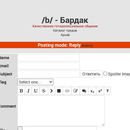
/b/ - Бардак
Качественное гетеросексуальное общение
Каталог тредов
Архив
Posting mode: Reply
[Return]
Name
Email
Subject
Spoiler Ima
Flag
Comment