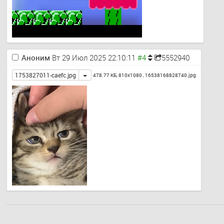
Аноним
Вт 29 Июл 2025 22:10:11
5552940
Toggle
1753827011-caefc.jpg
478.77 КБ, 810x1080 ,
16538168828740.jpg