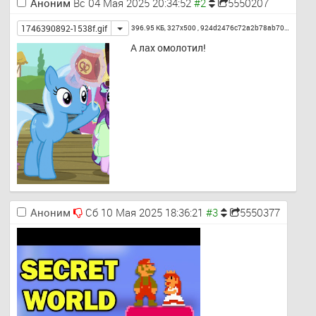
Аноним
Вс 04 Мая 2025 20:34:52
5550207
Toggle
1746390892-1538f.gif
396.95 КБ, 327x500 ,
924d2476c72a2b78ab70…
А лах омолотил!
Аноним
Сб 10 Мая 2025 18:36:21
5550377