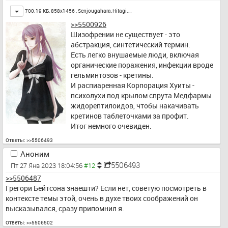
Toggle
700.19 КБ, 858x1456 ,
Senjougahara.Hitagi.…
>>5500926
Шизофрении не существует - это 
абстракция, синтетический термин. 
Есть легко внушаемые люди, включая 
органические поражения, инфекции вроде 
гельминтозов - кретины. 
И распиаренная Корпорация Хуиты - 
психолухи под крылом спрута Медфармы 
жидорептилоидов, чтобы накачивать 
кретинов таблеточками за профит.
Итог немного очевиден.
Ответы:
>>5506493
Аноним
5506493
Пт 27 Янв 2023 18:04:56
>>5506487
Грегори Бейтсона знаешти? Если нет, советую посмотреть в 
контексте темы этой, очень в духе твоих соображений он 
высказывался, сразу припомнил я.
Ответы:
>>5506502