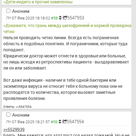
>Дети индиго и прочие хамелеоны
Аноним
5547553
Пт 07 Фев 2025 18:18:02
>Докажите, что грань между шизофренией и нормой проведена 
чётко
Нельзя проводить четко линии. Всегда есть пограничная 
область в подобных понятиях. И пограничники, которые туда 
попадают.
Юридически доктор может отнести в здоровые или больные, 
но лишь исходя из ретроспективы пациента - выздаравливает 
ли он или заболевает.
Вот даже инфекция - наличие в тебе одной бактерии или 
экземпляра вируса не относит тебя к больному пока они не 
расплодятся то количества, которое вызовет заметные 
проявления болезни.
Ответы:
>>5547554
Аноним
5547554
Пт 07 Фев 2025 18:21:57
>>5529939
Блять. Мне кажется, что этот пост год назад тоже мой. Но я не 