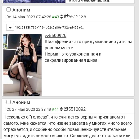
этого человечества.
Аноним
5512136
Вс 14 Мая 2023 07:42:28
Toggle
102.93 КБ, 736x1194 ,
62c5e86ef732ced452a0…
>>5500926
Шизофрения - это придумывание хуиты на 
ровном месте.
Норма - это узаконеннная и 
сакрализированная шиза.
Аноним
5512892
Сб 27 Мая 2023 22:38:49
Несколько о "голосах", что считается верным признаком эт-
самого. Мне кажется, что извне завсегда у многих много всего 
отражается, и особенно особы повышенно-чувствительные 
могут углядеть немало всякого. Сложнее дело - с пользой или 