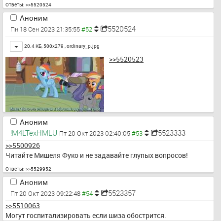
Ответы:
>>5520524
Аноним
5520524
Пн 18 Сен 2023 21:35:55
Toggle
20.4 КБ, 500x279 ,
ordinary_p.jpg
>>5520523
Аноним
!M4LTexHMLU
5523333
Пт 20 Окт 2023 02:40:05
>>5500926
Читайте Мишеля Фуко и не задавайте глупых вопросов!
Ответы:
>>5529952
Аноним
5523357
Пт 20 Окт 2023 09:22:48
>>5510063
Могут госпитализировать если шиза обострится.