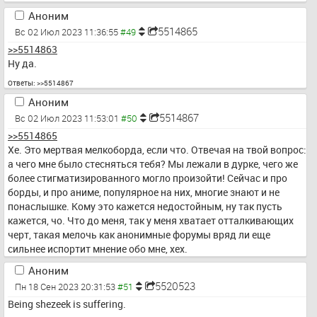
Аноним
5514865
Вс 02 Июл 2023 11:36:55
>>5514863
Ну да.
Ответы:
>>5514867
Аноним
5514867
Вс 02 Июл 2023 11:53:01
>>5514865
Хе. Это мертвая мелкоборда, если что. Отвечая на твой вопрос: 
а чего мне было стесняться тебя? Мы лежали в дурке, чего же 
более стигматизированного могло произойти! Сейчас и про 
борды, и про аниме, популярное на них, многие знают и не 
понаслышке. Кому это кажется недостойным, ну так пусть 
кажется, чо. Что до меня, так у меня хватает отталкивающих 
черт, такая мелочь как анонимные форумы вряд ли еще 
сильнее испортит мнение обо мне, хех.
Аноним
5520523
Пн 18 Сен 2023 20:31:53
Being shezeek is suffering.