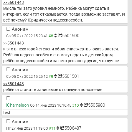
>>5501443
мысль ты зато уловил немного. Ребёнка могут сдать в 
интернат, если тот отказывается, тогда возможно заставят. И 
всё почему? Юридически недееспособен.
Аноним
5501500
Ср 05 Окт 2022 15:23:41
>>5501443
и это в некоторой степени обвинение жертвы оказывается. 
Ребёнок недееспособен и его могут сдать в детский дом, 
ребёнок недееспособен и за него решают другие, что лучше.
Аноним
5501501
Ср 05 Окт 2022 15:25:12
>>5501443
ребёнка ставят в зависимое от опекуна положение.
!Chameleon
5505980
Сб 14 Янв 2023 16:16:45
test
Аноним
5506487
Пт 27 Янв 2023 11:19:00