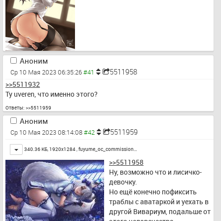
Аноним
5511958
Ср 10 Мая 2023 06:35:26
>>5511932
Ty uveren, что именно этого?
Ответы:
>>5511959
Аноним
5511959
Ср 10 Мая 2023 08:14:08
Toggle
340.36 КБ, 1920x1284 ,
fuyume_oc_commission…
>>5511958
Ну, возможно что и лисичко-
девочку.
Но ещё конечно пофиксить 
траблы с аватаркой и уехать в 
другой Вивариум, подальше от 