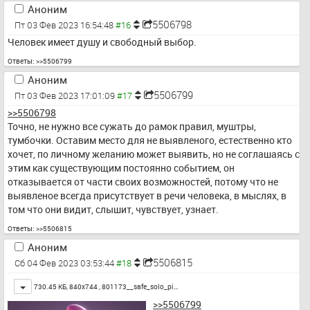
Аноним
5506798
Пт 03 Фев 2023 16:54:48
Человек имеет душу и свободный выбор.
Ответы:
>>5506799
Аноним
5506799
Пт 03 Фев 2023 17:01:09
>>5506798
Точно, не нужно все сужать до рамок правил, муштры, 
тумбочки. Оставим место для не выявленого, естественно кто 
хочет, по личному желанию может выявить, но не соглашаясь с 
этим как существующим постоянно событием, он 
отказывается от части своих возможностей, потому что не 
выявленое всегда присутствует в речи человека, в мыслях, в 
том что они видит, слышит, чувствует, узнает.
Ответы:
>>5506815
Аноним
5506815
Сб 04 Фев 2023 03:53:44
Toggle
730.45 КБ, 840x744 ,
801173__safe_solo_pi…
>>5506799