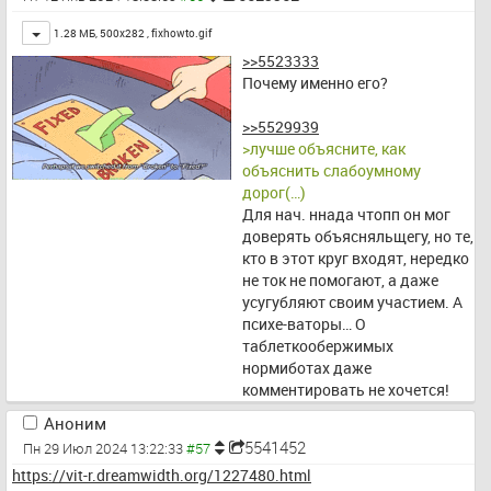
Toggle
1.28 МБ, 500x282 ,
fixhowto.gif
>>5523333
Почему именно его?
>>5529939
>лучше объясните, как 
объяснить слабоумному 
дорог(…)
Для нач. ннада чтопп он мог 
доверять объясняльщегу, но те, 
кто в этот круг входят, нередко 
не ток не помогают, а даже 
усугубляют своим участием. А 
психе-ваторы… О 
таблеткообержимых 
нормиботах даже 
комментировать не хочется!
Аноним
5541452
Пн 29 Июл 2024 13:22:33
https://vit-r.dreamwidth.org/1227480.html