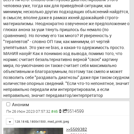
так сильно отдалилось, как нормисы привыкли беспечно 
человека уже, тогда как для привeдёной ситуации, как 
подразумевать.
минимум, несколько других подходящих объяснений найдётся, 
в смысле, вполне даже в рамках ихней дражайшей строго-
материализмы. Неоднократно озвученное же предположение о 
глюках анона за уши тянуть пришлось бы немало (по 
сравнению). Но почему его так много? И уверенность у 
"терапевтов" - словно ОП там, как минимум, от чертей 
улепётывал. Это уже не bias, а какая-то одержимость просто. 
МАНИЯ нахуй! Как я понимаю ход вывода, помимо того, что 
нормис считает безальтернативно верной "свою" картину 
мира, по-умолчанию он также считает себя максимально 
объективным и благоразумным, поэтому так смело и может 
позволить себе "раздавать диагнозы" даже при таком скудном 
количестве опорных сведений. "Если что-то непонятное, значит 
неправильно передали или интерпретировали, а если 
неправильно, значит передаватор/интерпретатор 
неправильный - псих". 
"Если псих, то рвачи и Таблетки" - как же 
Аноним
иначе?
"Парадоксально", что при этом нормис считает, что 
5514599
Пн 26 Июн 2023 07:57:32
нельзя рассуждать в темах, в которых ты "не эксперт".
Toggle
128.18 КБ, 1800x1500 ,
mad_pinki.jpeg
>>5509382