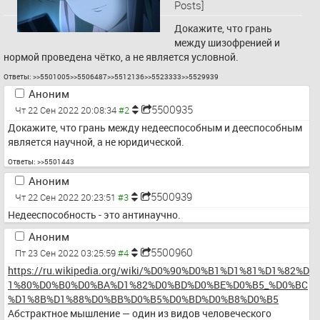
Posts]
Докажите, что грань 
между шизофренией и 
нормой проведена чётко, а не является условной.
Ответы:
>>5501005
>>5506487
>>5512136
>>5523333
>>5529939
Аноним
5500935
Чт 22 Сен 2022 20:08:34
Докажите, что грань между недееспособным и дееспособным 
является научной, а не юридической.
Ответы:
>>5501443
Аноним
5500939
Чт 22 Сен 2022 20:23:51
Недееспособность - это антинаучно.
Аноним
5500960
Пт 23 Сен 2022 03:25:59
https://ru.wikipedia.org/wiki/%D0%90%D0%B1%D1%81%D1%82%D
1%80%D0%B0%D0%BA%D1%82%D0%BD%D0%BE%D0%B5_%D0%BC
%D1%8B%D1%88%D0%BB%D0%B5%D0%BD%D0%B8%D0%B5
Абстрактное мышление — один из видов человеческого 