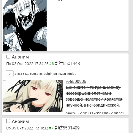
Аноним
5501443
Пн 03 Окт 2022 17:34:26
Toggle
316.15 КБ, 400x218 ,
Suigintou_rozen_maid…
>>5500935
Докажите, что грань между 
несовершеннолетием и 
совершеннолетием является 
научной, а не юридической.
Ответы:
>>5501499
>>5501500
>>5501501
Аноним
5501499
Ср 05 Окт 2022 15:19:32