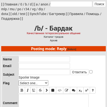
[
[
Главная
/
0
/
b
/
d
]
[
a
/
anon
/
mlp
/
mu
/
po
/
r34
/
vg
/
diy
/
dota
]
[
old
/
test
]
[
SynchTube
/
Багтрекер
]
[
Правила
/
Помощь
/
Поддержка
]
]
/b/ - Бардак
Качественное гетеросексуальное общение
Каталог тредов
Архив
Posting mode: Reply
[Return]
Name
Email
Subject
Spoiler Image
Flag
Comment