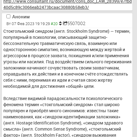
http://www.consultant.ru/document/cons_doc_LAW_28399/e7fbd
40d5c89c3066eab2473bcaac30880b58eb3/
Аноним
5507002
Вт 07 Фев 2023 19:19:29
Стокгольмский синдром (англ. Stockholm Syndrome) — термин, 
популярный в психологии, описывающий защитно-
бессознательную травматическую связь, взаимную или 
одностороннюю симпатию, возникающую между жертвой и 
агрессором в процессе захвата, похищения и/или применения 
угрозы или насилия. Под воздействием сильного переживания 
заложники начинают сочувствовать своим захватчикам, 
оправдывать их действия и в конечном счёте отождествлять 
себя с ними, перенимая их идеи и считая свою жертву 
необходимой для достижения «общей» цели.
Вследствие видимой парадоксальности психологического 
феномена термин «стокгольмский синдром» стал широко 
популярен и приобрёл много синонимов: известны такие 
наименования, как «синдром идентификации заложника» 
(англ. Hostage Identification Syndrome), «синдром здравого 
смысла» (англ. Common Sense Syndrome), «стокгольмский 
фактор» (англ. Stockholm Factor), «синдром выживания 