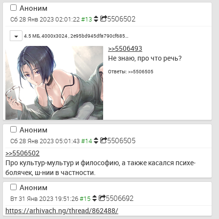
Аноним
5506502
Сб 28 Янв 2023 02:01:22
Toggle
4.5 МБ, 4000x3024 ,
2e95bd945dfa790cf685…
>>5506493
Не знаю, про что речь?
Ответы:
>>5506505
Аноним
5506505
Сб 28 Янв 2023 05:01:43
>>5506502
Про культур-мультур и философию, а также касался психе-
болячек, ш-нии в частности.
Аноним
5506692
Вт 31 Янв 2023 19:51:26
https://arhivach.ng/thread/862488/