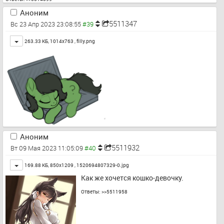
Аноним
5511347
Вс 23 Апр 2023 23:08:55
Toggle
263.33 КБ, 1014x763 ,
filly.png
Аноним
5511932
Вт 09 Мая 2023 11:05:09
Toggle
169.88 КБ, 850x1209 ,
1520694807329-0.jpg
Как же хочется кошко-девочку.
Ответы:
>>5511958