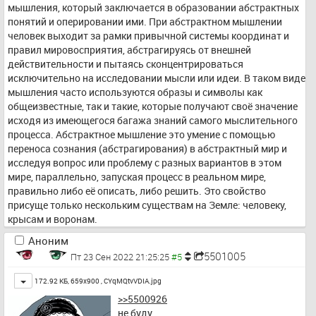
мышления, который заключается в образовании абстрактных 
понятий и оперировании ими. При абстрактном мышлении 
человек выходит за рамки привычной системы координат и 
правил мировосприятия, абстрагируясь от внешней 
действительности и пытаясь сконцентрироваться 
исключительно на исследовании мысли или идеи. В таком виде 
мышления часто используются образы и символы как 
общеизвестные, так и такие, которые получают своё значение 
исходя из имеющегося багажа знаний самого мыслительного 
процесса. Абстрактное мышление это умение с помощью 
переноса сознания (абстрагирования) в абстрактный мир и 
исследуя вопрос или проблему с разных вариантов в этом 
мире, параллельно, запуская процесс в реальном мире, 
правильно либо её описать, либо решить. Это свойство 
присуще только нескольким существам на Земле: человеку, 
крысам и воронам.
Аноним
5501005
Пт 23 Сен 2022 21:25:25
Toggle
172.92 КБ, 659x900 ,
CYqMQtvVDIA.jpg
>>5500926
не буду.