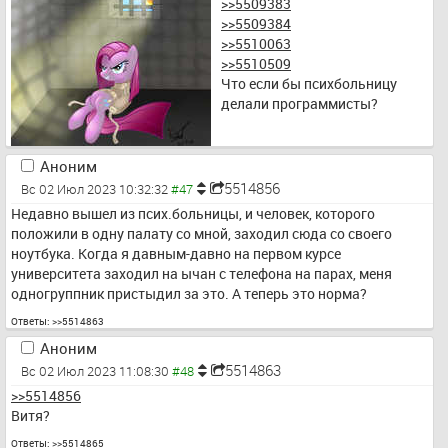
>>5509383
>>5509384
>>5510063
>>5510509
Что если бы психбольницу 
делали программисты?
Аноним
5514856
Вс 02 Июл 2023 10:32:32
Недавно вышел из псих.больницы, и человек, которого 
положили в одну палату со мной, заходил сюда со своего 
ноутбука. Когда я давным-давно на первом курсе 
университета заходил на ычан с телефона на парах, меня 
одногруппник пристыдил за это. А теперь это норма?
Ответы:
>>5514863
Аноним
5514863
Вс 02 Июл 2023 11:08:30
>>5514856
Витя?
Ответы:
>>5514865