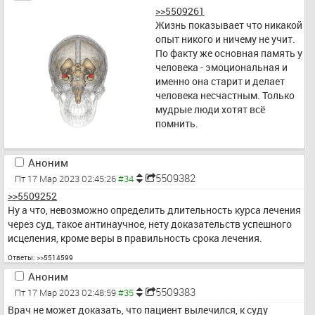
>>5509261
Жизнь показывает что никакой 
опыт никого и ничему не учит. 
По факту же основная память у 
человека - эмоциональная и 
именно она старит и делает 
человека несчастным. Только 
мудрые люди хотят всё 
помнить.
Аноним
5509382
Пт 17 Мар 2023 02:45:26
>>5509252
Ну а что, невозможно определить длительность курса лечения 
через суд, такое антинаучное, нету доказательств успешного 
исцеления, кроме веры в правильность срока лечения.
Ответы:
>>5514599
Аноним
5509383
Пт 17 Мар 2023 02:48:59
Врач не может доказать, что пациент вылечился, к суду 