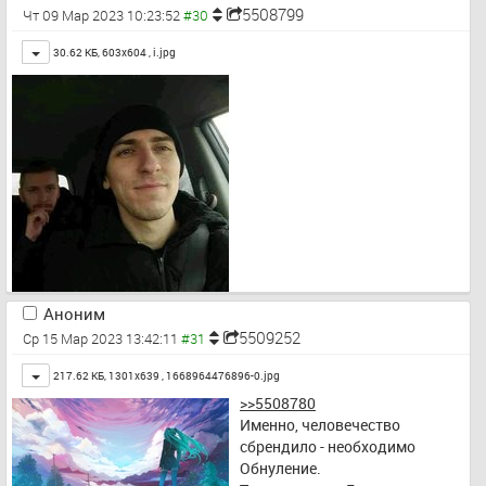
5508799
Чт 09 Мар 2023 10:23:52
Toggle
30.62 КБ, 603x604 ,
i.jpg
Аноним
5509252
Ср 15 Мар 2023 13:42:11
Toggle
217.62 КБ, 1301x639 ,
1668964476896-0.jpg
>>5508780
Именно, человечество 
сбрендило - необходимо 
Обнуление. 