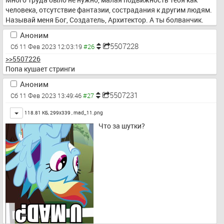
человека, отсутствие фантазии, сострадания к другим людям. 
Называй меня Бог, Создатель, Архитектор. А ты болванчик.
Аноним
5507228
Сб 11 Фев 2023 12:03:19
>>5507226
Попа кушает стринги
Аноним
5507231
Сб 11 Фев 2023 13:49:46
Toggle
118.81 КБ, 299x339 ,
mad_11.png
Что за шутки?