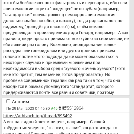
хотя бы безболезненно отфильтровать и переварить, ибо если 
эпистемологии штриха "входящее" не по зубам (например, 
"стандартная" новука-доккенц-немзорро эпистемология 
довольно слабоспособна, я нахожу), тогда ряд сигналов, по-
видимому, "доведёт до плохого"(тм), о чём немало 
предупреждал в произведениях дядя Говард, например… А как 
правило, люди просто принимают всю хуйню за свои мысли, не 
ебя лишний раз голову. Возможно, овощирование тонко-
рассудка швитоперидолом или другой дрянью при всём 
головотяпстве этого подхода даже может оказываться в 
некоторых случаях и приемлемым решением при 
необходимости выбора среди "хуёвого и очень хуёвого" (хотя 
мне это претит, тем не менее, готов предполагать). Но 
проблема современной терапии как раз таки в том, что она 
находится в рамках упомянутого "стандарта", которого 
придерживаются почти все рвачи и советчики, поэтому 
варианты вне её они в принципе рассмотреть неспособны. 
Аноним
Даже подсказочки со стороны самого "голосовидца", которые 
5512964
Пн 29 Мая 2023 04:46:30
могли бы быть очень ценны, будут просто дежурно 
https://arhivach.top/thread/895492
трактоваться как (бесполезный) бред. И вот… Маємо те шо 
А вот наглядный экземплярчег, например… С какой 
маємо, пусть это не такое уебанство, как шокотерапии и 
твёрдостью уверяют, "ты псих, ты шиз", когда эпизода-то 
лоботомии совсем недавних времён, но тем не менее, оттуда не 
всего-ничего! Словно они глубоко диагностировали этого 