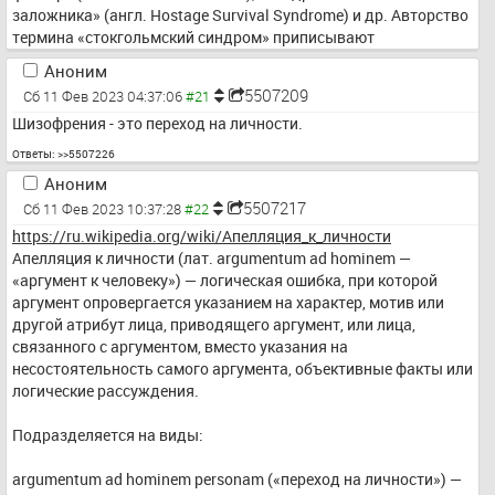
заложника» (англ. Hostage Survival Syndrome) и др. Авторство 
термина «стокгольмский синдром» приписывают 
криминалисту Нильсу Бейероту, который ввёл его во время 
Аноним
анализа ситуации, возникшей в Стокгольме во время захвата 
5507209
Сб 11 Фев 2023 04:37:06
заложников в августе 1973 года. Заложники защищали своих 
Шизофрения - это переход на личности.
похитителей после освобождения и не соглашались давать 
показания против них в суде. Механизм психологической 
Ответы:
>>5507226
защиты, лежащий в основе стокгольмского синдрома, был 
Аноним
впервые описан Анной Фрейд в 1936 году, когда и получил 
5507217
Сб 11 Фев 2023 10:37:28
название «идентификация с агрессором».
https://ru.wikipedia.org/wiki/%D0%A1%D1%82%D0%BE%D0%BA%
https://ru.wikipedia.org/wiki/Апелляция_к_личности
D0%B3%D0%BE%D0%BB%D1%8C%D0%BC%D1%81%D0%BA%D0%B
Апелляция к личности (лат. argumentum ad hominem — 
8%D0%B9_%D1%81%D0%B8%D0%BD%D0%B4%D1%80%D0%BE%D0
«аргумент к человеку») — логическая ошибка, при которой 
%BC
аргумент опровергается указанием на характер, мотив или 
другой атрибут лица, приводящего аргумент, или лица, 
связанного с аргументом, вместо указания на 
несостоятельность самого аргумента, объективные факты или 
логические рассуждения.
Подразделяется на виды:
argumentum ad hominem personam («переход на личности») — 