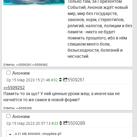
Только там, за Горизонтом 
Событий, Анонов ждёт новый 
мир, мир без государств, 
законов, норм, стереотипов, 
религий, налогов, полиции и без 
памяти - никто не будет 
помнить прошлого, ибо в нём 
слишком много боли, 
безысходности, болезней и 
несчастий.
Ответы:
>>5509261
>>5509382
Аноним
5509261
Ср 15 Мар 2023 15:21:46
>>5509252
Память-то за що? У ней ценные уроки жеш, а иначе как не 
начнётся то же самое в новой форме?
Ответы:
>>5509289
Аноним
5509289
Ср 15 Мар 2023 20:57:13
Toggle
4.21 МБ, 600x600 ,
Amygdala.gif