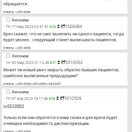
обращается…
Ответы:
>>5514599
Аноним
5509384
Пт 17 Мар 2023 02:51:51
Врач скажет, что не смог вылечить ни одного пациента, тогда 
будет уволен… следующий станет выписывать пациентов.
Ответы:
>>5514599
Аноним
5510063
Чт 30 Мар 2023 01:12:49
Может ли новый рвач закрыть обратно бывших пациентов, 
ошибочно выписанных предыдущим?
Ответы:
>>5510509
>>5514599
>>5523357
Аноним
5510509
Пт 07 Апр 2023 19:17:46
>>5510063
Только если они обратятся к нему снова и для врача будет 
очевидна необходимость диспансеризации.
Ответы:
>>5514599