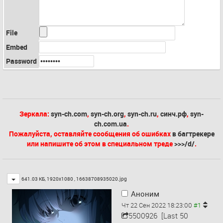
File
Embed
Password
Зеркала:
syn-ch.com
,
syn-ch.org
,
syn-ch.ru
,
синч.рф
,
syn-
ch.com.ua
.
Пожалуйста, оставляйте сообщения об ошибках
в багтрекере
или напишите об этом в специальном треде
>>>/d/
.
Toggle
641.03 КБ, 1920x1080 ,
16638708935020.jpg
Аноним
Чт 22 Сен 2022 18:23:00
5500926
[Last 50