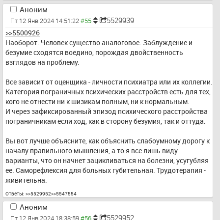
Аноним
5529939
Пт 12 Янв 2024 14:51:22
>>5500926
Наоборот. Человек существо аналоговое. Заблуждение и 
безумие сходятся воедино, порождая двойственность 
взглядов на проблему.
Все зависит от оценщика - личности психиатра или их коллегии.
Категория пограничных психических расстройств есть для тех, 
кого не отнести ни к шизикам полным, ни к нормальным.
И через зафиксированный эпизод психического расстройства 
пограничникам если ход, как в сторону безумия, так и оттуда.
Вы вот лучше объясните, как объяснить слабоумному дорогу к 
началу правильного мышления, а то я все лишь виду 
варианты, что он начнет зацикливаться на болезни, усугубляя 
ее. Саморефлексия для больных губительная. Трудотерапия - 
живительна.
Ответы:
>>5529952
>>5547554
Аноним
5529952
Пт 12 Янв 2024 18:38:59