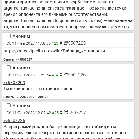
прямая критика личности или оскорбление оппонента;
argumentum ad hominem circumstantiae — объяснение точки 
зрения оппонента его личными обстоятельствами;
argumentum ad hominem tu quoque («и ты тоже») — указание на 
то, что оппонент сам действует вопреки своему же аргументу.
Аноним
5507225
Сб 11 Фев 2023 11:58:55
https://ru.wikipedia.org/wiki/Таблица_истинности
Ответы:
>>5507227
Аноним
5507226
Сб 11 Фев 2023 11:59:54
>>5507209
Ты не личность, ты стринги в попе
Ответы:
>>5507228
>>5508077
Аноним
5507227
Сб 11 Фев 2023 12:02:42
>>5507225
Запрограммировал тебя при помощи этих таблиц и ты 
перекликаешься теперь на противоположностях постоянно. 
Много труда было не нужно, малая подвижность тебя как 